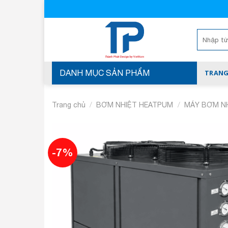
Skip
to
content
Tìm
kiếm:
DANH MỤC SẢN PHẨM
TRANG
/
/
Trang chủ
BƠM NHIỆT HEATPUM
MÁY BƠM N
-7%