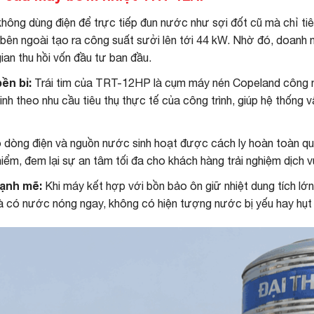
ông dùng điện để trực tiếp đun nước như sợi đốt cũ mà chỉ ti
 bên ngoài tạo ra công suất sưởi lên tới 44 kW. Nhờ đó, doanh 
ian thu hồi vốn đầu tư ban đầu.
ền bỉ:
Trái tim của TRT-12HP là cụm máy nén Copeland công nghệ
h theo nhu cầu tiêu thụ thực tế của công trình, giúp hệ thống v
dòng điện và nguồn nước sinh hoạt được cách ly hoàn toàn qua h
 hiểm, đem lại sự an tâm tối đa cho khách hàng trải nghiệm dịch 
ạnh mẽ:
Khi máy kết hợp với bồn bảo ôn giữ nhiệt dung tích lớ
i là có nước nóng ngay, không có hiện tượng nước bị yếu hay hụt 