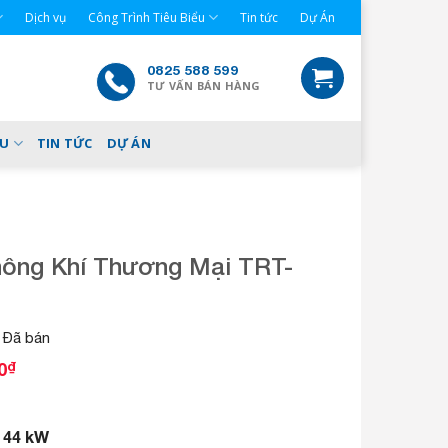
Dịch vụ
Công Trình Tiêu Biểu
Tin tức
Dự Án
0825 588 599
TƯ VẤN BÁN HÀNG
ỂU
TIN TỨC
DỰ ÁN
ông Khí Thương Mại TRT-
Đã bán
G
0
₫
i
á
h
44 kW
:
i