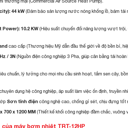
í thương mại (Commercial Air Source Heat Pump).
ity):
44 kW
(Đảm bảo sản lượng nước nóng khổng lồ, bám tải 
t Power):
10.2 KW
(Hiệu suất chuyển đổi năng lượng vượt trội, 
and
cao cấp (Thương hiệu Mỹ dẫn đầu thế giới về độ bền bỉ, hiệ
Hz / 3N
(Nguồn điện công nghiệp 3 Pha, giúp cân bằng tải hoàn
tiêu chuẩn, lý tưởng cho mọi nhu cầu sinh hoạt, tắm sen cây, bồn
huyên dụng hệ công nghiệp, áp suất làm việc ổn định, truyền nhiệ
Sơn tĩnh điện
lớp
công nghệ cao, chống gỉ sét, chịu đựng tốt m
 x 700 x 1200 MM
(Thiết kế khối công nghiệp đầm chắc, vuông vắ
ội của máy bơm nhiệt TRT-12HP