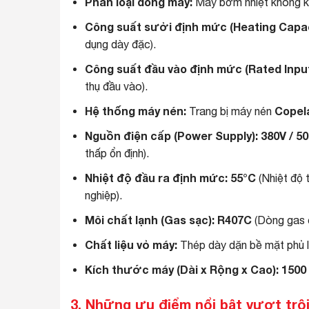
Phân loại dòng máy:
Máy bơm nhiệt không kh
Công suất sưởi định mức (Heating Capac
dụng dày đặc).
Công suất đầu vào định mức (Rated Inpu
thụ đầu vào).
Hệ thống máy nén:
Copel
Trang bị máy nén
Nguồn điện cấp (Power Supply):
380V / 50
thấp ổn định).
Nhiệt độ đầu ra định mức:
55°C
(Nhiệt độ 
nghiệp).
Môi chất lạnh (Gas sạc):
R407C
(Dòng gas c
Chất liệu vỏ máy:
Thép dày dặn bề mặt phủ 
Kích thước máy (Dài x Rộng x Cao):
1500
3. Những ưu điểm nổi bật vượt tr