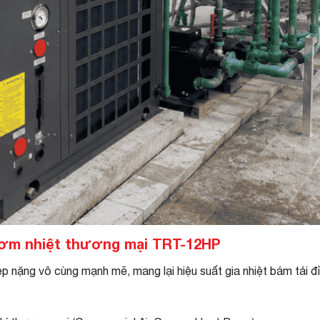
 bơm nhiệt thương mại TRT-12HP
 nặng vô cùng mạnh mẽ, mang lại hiệu suất gia nhiệt bám tải đỉ