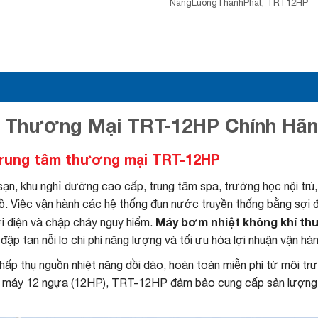
NangLuongThanhPhat
,
TRT12HP
 Thương Mại TRT-12HP Chính Hãng
 trung tâm thương mại TRT-12HP
sạn, khu nghỉ dưỡng cao cấp, trung tâm spa, trường học nội trú
. Việc vận hành các hệ thống đun nước truyền thống bằng sợi đ
Máy bơm nhiệt không khí t
ới điện và chập cháy nguy hiểm.
ập tan nỗi lo chi phí năng lượng và tối ưu hóa lợi nhuận vận h
, hấp thụ nguồn nhiệt năng dồi dào, hoàn toàn miễn phí từ môi t
g máy 12 ngựa (12HP), TRT-12HP đảm bảo cung cấp sản lượng nư