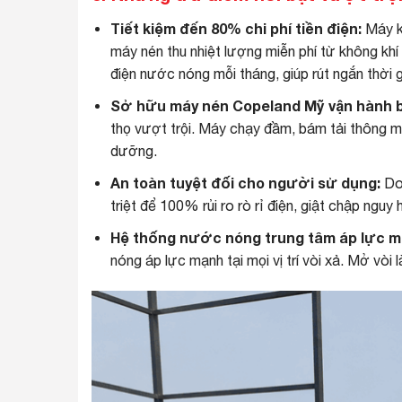
Tiết kiệm đến 80% chi phí tiền điện:
Máy kh
máy nén thu nhiệt lượng miễn phí từ không khí
điện nước nóng mỗi tháng, giúp rút ngắn thời g
Sở hữu máy nén Copeland Mỹ vận hành b
thọ vượt trội. Máy chạy đầm, bám tải thông min
dưỡng.
An toàn tuyệt đối cho người sử dụng:
Do 
triệt để 100% rủi ro rò rỉ điện, giật chập nguy
Hệ thống nước nóng trung tâm áp lực m
nóng áp lực mạnh tại mọi vị trí vòi xả. Mở vò