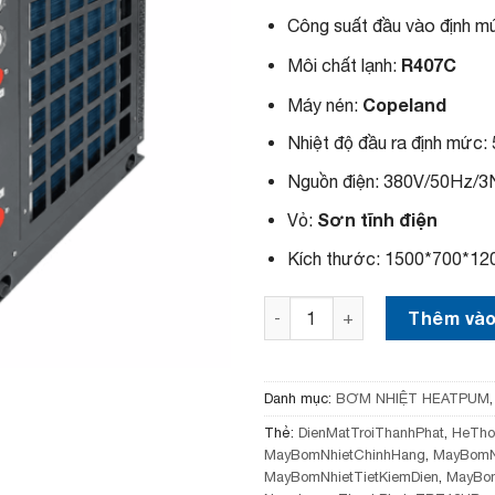
c
Công suất đầu vào định m
l
à
R407C
Môi chất lạnh:
:
1
Copeland
Máy nén:
1
0
Nhiệt độ đầu ra định mức
,
0
Nguồn điện: 380V/50Hz/3
0
0
Sơn tĩnh điện
Vỏ:
,
0
Kích thước: 1500*700*1
0
0
₫
Máy Bơm Nhiệt Không Khí T
Thêm vào
.
Danh mục:
BƠM NHIỆT HEATPUM
Thẻ:
DienMatTroiThanhPhat
,
HeTho
MayBomNhietChinhHang
,
MayBomN
MayBomNhietTietKiemDien
,
MayBo