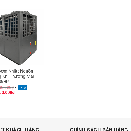
Bơm Nhiệt Nguồn
 Khí Thương Mại
25HP
00,000
₫
- 6 %
00,000
₫
RỢ KHÁCH HÀNG
CHÍNH SÁCH BÁN HÀNG