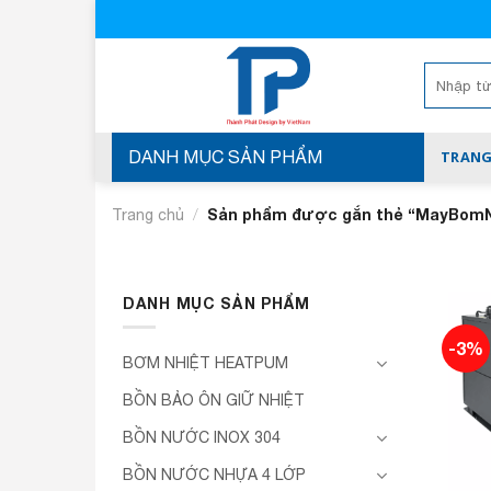
Skip
to
content
Tìm
kiếm:
DANH MỤC SẢN PHẨM
TRANG
/
Sản phẩm được gắn thẻ “MayBom
Trang chủ
DANH MỤC SẢN PHẨM
-3%
BƠM NHIỆT HEATPUM
BỒN BẢO ÔN GIỮ NHIỆT
BỒN NƯỚC INOX 304
BỒN NƯỚC NHỰA 4 LỚP