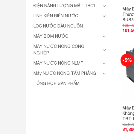
ĐIỆN NĂNG LƯỢNG MẶT TRỜI
Máy B
Thươ
LINH KIỆN ĐIỆN NƯỚC
SUS3
105,0
LỌC NƯỚC ĐẦU NGUỒN
101,5
MÁY BƠM NƯỚC
MÁY NƯỚC NÓNG CÔNG
NGHIỆP
-5%
MÁY NƯỚC NÓNG NLMT
Máy NƯỚC NÓNG TẤM PHẲNG
TỔNG HỢP SẢN PHẨM
Máy 
Không
TRT-
85,80
81,80