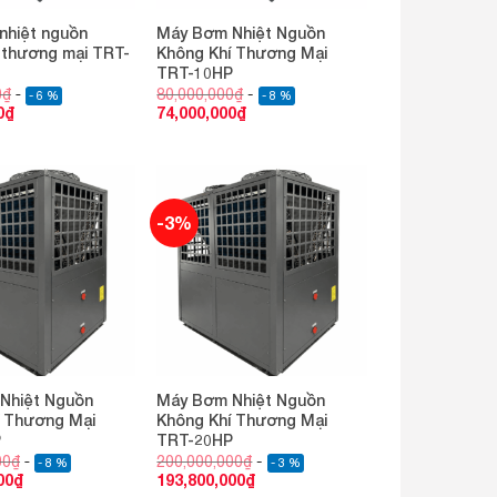
nhiệt nguồn
Máy Bơm Nhiệt Nguồn
 thương mại TRT-
Không Khí Thương Mại
TRT-10HP
0
₫
80,000,000
₫
- 6 %
- 8 %
0
₫
74,000,000
₫
-3%
Nhiệt Nguồn
Máy Bơm Nhiệt Nguồn
í Thương Mại
Không Khí Thương Mại
P
TRT-20HP
00
₫
200,000,000
₫
- 8 %
- 3 %
00
₫
193,800,000
₫