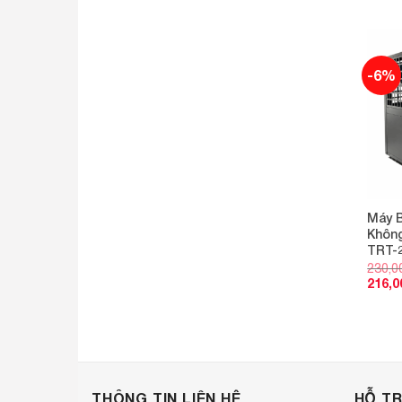
-6%
Máy 
Không
TRT-
230,0
216,0
THÔNG TIN LIÊN HỆ
HỖ T