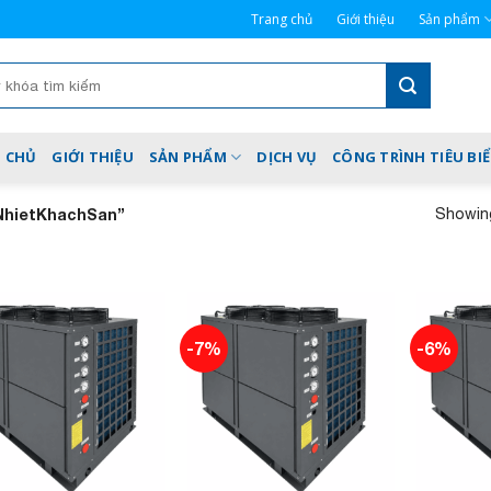
Trang chủ
Giới thiệu
Sản phẩm
 CHỦ
GIỚI THIỆU
SẢN PHẨM
DỊCH VỤ
CÔNG TRÌNH TIÊU BI
Showing
NhietKhachSan”
-7%
-6%