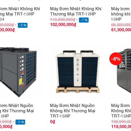
ơm Nhiệt Không Khí
Máy Bơm Nhiệt Không Khí
Máy bơm 
ng Mại TRT-10HP
Thương Mại TRT-12HP
không khí
04
10HP
110,000,000
₫
- 7 %
102,000,000
₫
00,000
₫
65,300,00
- 3 %
00,000
₫
61,300,00
-8%
Bơm Nhiệt Nguồn
Máy Bơm Nhiệt Nguồn
Máy Bơm 
 Khí Thương Mại
Không Khí Thương Mại
Không Kh
10HP
TRT-15HP
TRT-15H
0,000
₫
0
₫
130,000,0
- 5 %
0,000
₫
119,500,0