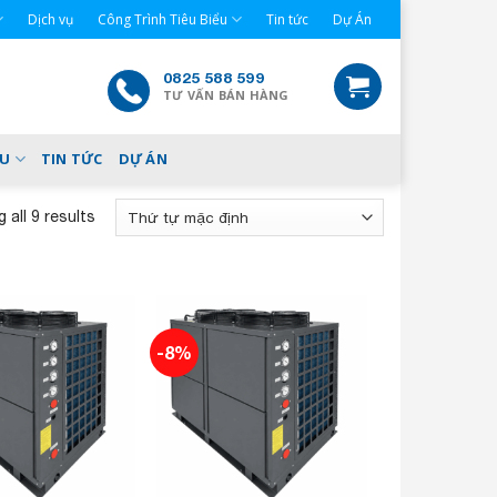
Dịch vụ
Công Trình Tiêu Biểu
Tin tức
Dự Án
0825 588 599
TƯ VẤN BÁN HÀNG
ỂU
TIN TỨC
DỰ ÁN
 all 9 results
-8%