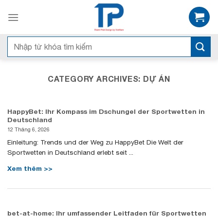
Skip
to
content
Tìm
kiếm:
CATEGORY ARCHIVES:
DỰ ÁN
HappyBet: Ihr Kompass im Dschungel der Sportwetten in
Deutschland
12 Tháng 6, 2026
Einleitung: Trends und der Weg zu HappyBet Die Welt der
Sportwetten in Deutschland erlebt seit ...
bet-at-home: Ihr umfassender Leitfaden für Sportwetten