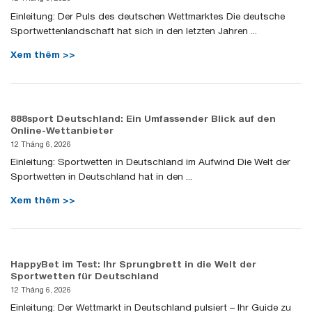
Einleitung: Der Puls des deutschen Wettmarktes Die deutsche
Sportwettenlandschaft hat sich in den letzten Jahren ...
888sport Deutschland: Ein Umfassender Blick auf den
Online-Wettanbieter
12 Tháng 6, 2026
Einleitung: Sportwetten in Deutschland im Aufwind Die Welt der
Sportwetten in Deutschland hat in den ...
HappyBet im Test: Ihr Sprungbrett in die Welt der
Sportwetten für Deutschland
12 Tháng 6, 2026
Einleitung: Der Wettmarkt in Deutschland pulsiert – Ihr Guide zu