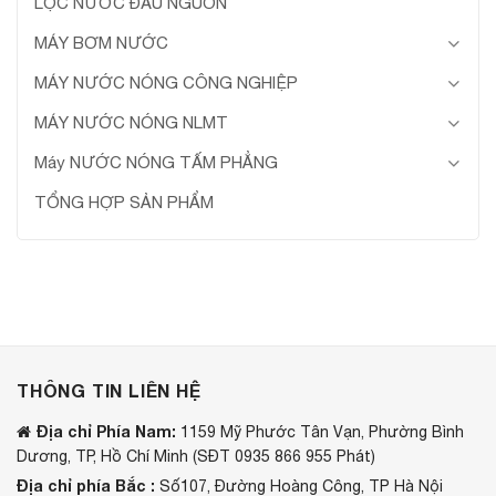
LỌC NƯỚC ĐẦU NGUỒN
MÁY BƠM NƯỚC
MÁY NƯỚC NÓNG CÔNG NGHIỆP
MÁY NƯỚC NÓNG NLMT
Máy NƯỚC NÓNG TẤM PHẲNG
TỔNG HỢP SẢN PHẨM
THÔNG TIN LIÊN HỆ
Địa chỉ Phía Nam:
1159 Mỹ Phước Tân Vạn, Phường Bình
Dương, TP, Hồ Chí Minh (SĐT 0935 866 955 Phát)
Địa chỉ phía Bắc :
Số107, Đường Hoàng Công, TP Hà Nội