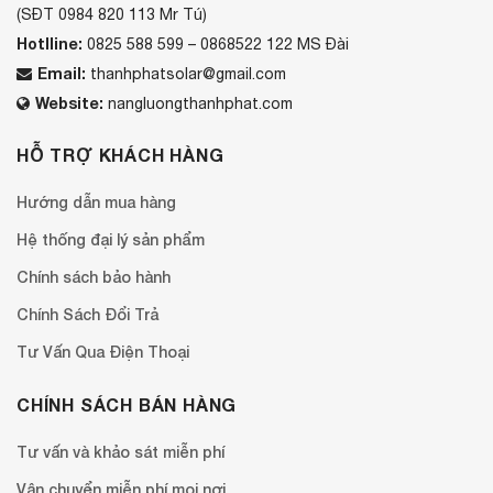
(SĐT 0984 820 113 Mr Tú)
Hotlline:
0825 588 599 – 0868522 122 MS Đài
Email:
thanhphatsolar@gmail.com
Website:
nangluongthanhphat.com
HỖ TRỢ KHÁCH HÀNG
Hướng dẫn mua hàng
Hệ thống đại lý sản phẩm
Chính sách bảo hành
Chính Sách Đổi Trả
Tư Vấn Qua Điện Thoại
CHÍNH SÁCH BÁN HÀNG
Tư vấn và khảo sát miễn phí
Vận chuyển miễn phí mọi nơi