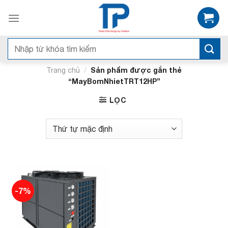
Skip
to
content
Tìm
kiếm:
/
Sản phẩm được gắn thẻ
Trang chủ
“MayBomNhietTRT12HP”
LỌC
-7%