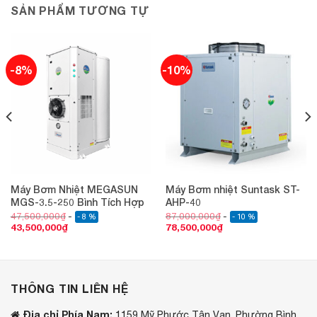
SẢN PHẨM TƯƠNG TỰ
-8%
-10%
Máy Bơm Nhiệt MEGASUN
Máy Bơm nhiệt Suntask ST-
MGS-3.5-250 Bình Tích Hợp
AHP-40
47,500,000
₫
87,000,000
₫
- 8 %
- 10 %
43,500,000
₫
78,500,000
₫
THÔNG TIN LIÊN HỆ
Địa chỉ Phía Nam:
1159 Mỹ Phước Tân Vạn, Phường Bình