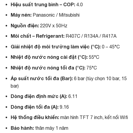
4
i
Hiệu suất trung bình – COP:
4.0
7
l
,
à
Máy nén:
Panasonic / Mitsubishi
0
:
0
4
Nguồn điện:
220V x 50Hz
0
5
,
,
Môi chất – Refrigerant:
R407C / R134A / R417A
0
0
0
0
Giải nhiệt độ môi trường làm việc (°C):
0 – 45°C
0
0
₫
,
Nhiệt độ nước nóng cài đặt (°C):
55°C
.
0
0
Nhiệt độ nước nóng tối đa (°C):
75°C
0
₫
Áp suất nước tối đa (Bar):
6 bar (tùy chọn 10 bar, 15
.
bar)
Dòng điện định mức (A):
6.11
Dòng điện tối đa (A):
9.16
Hệ thống điều khiển:
màn hình TFT 7 inch, kết nối Wifi
Bảo hành:
thân máy 1 năm