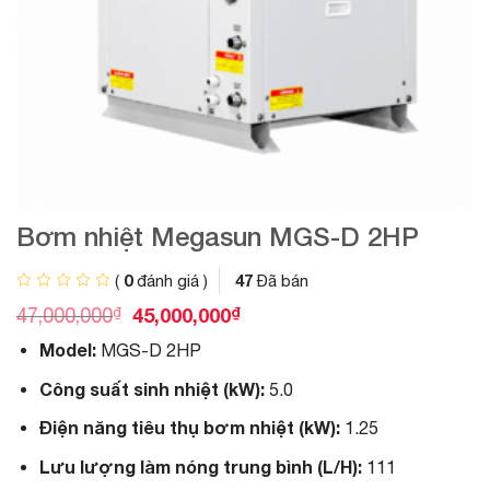
Bơm nhiệt Megasun MGS-D 2HP
0
47
(
đánh giá )
Đã bán
G
G
₫
45,000,000
₫
47,000,000
i
i
Model:
MGS-D 2HP
á
á
g
h
Công suất sinh nhiệt (kW):
5.0
ố
i
c
ệ
Điện năng tiêu thụ bơm nhiệt (kW):
1.25
l
n
à
t
Lưu lượng làm nóng trung bình (L/H):
111
:
ạ