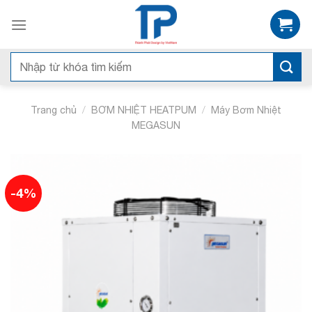
Skip
to
content
Tìm
kiếm:
/
/
Trang chủ
BƠM NHIỆT HEATPUM
Máy Bơm Nhiệt
MEGASUN
-4%