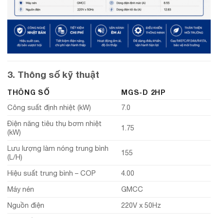
3. Thông số kỹ thuật
THÔNG SỐ
MGS-D 2HP
Công suất định nhiệt (kW)
7.0
Điện năng tiêu thụ bơm nhiệt
1.75
(kW)
Lưu lượng làm nóng trung bình
155
(L/H)
Hiệu suất trung bình – COP
4.00
Máy nén
GMCC
Nguồn điện
220V x 50Hz