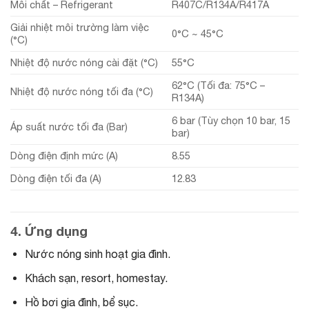
Môi chất – Refrigerant
R407C/R134A/R417A
Giải nhiệt môi trường làm việc
0°C ~ 45°C
(°C)
Nhiệt độ nước nóng cài đặt (°C)
55°C
62°C (Tối đa: 75°C –
Nhiệt độ nước nóng tối đa (°C)
R134A)
6 bar (Tùy chọn 10 bar, 15
Áp suất nước tối đa (Bar)
bar)
Dòng điện định mức (A)
8.55
Dòng điện tối đa (A)
12.83
4. Ứng dụng
Nước nóng sinh hoạt gia đình.
Khách sạn, resort, homestay.
Hồ bơi gia đình, bể sục.