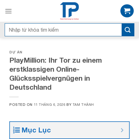
Skip
to
content
Tìm
kiếm:
DỰ ÁN
PlayMillion: Ihr Tor zu einem
erstklassigen Online-
Glücksspielvergnügen in
Deutschland
POSTED ON
11 THÁNG 6, 2026
BY
TAM THÀNH
Mục Lục