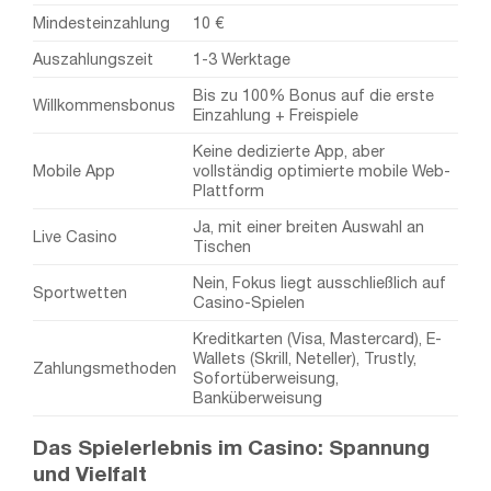
Mindesteinzahlung
10 €
Auszahlungszeit
1-3 Werktage
Bis zu 100% Bonus auf die erste
Willkommensbonus
Einzahlung + Freispiele
Keine dedizierte App, aber
Mobile App
vollständig optimierte mobile Web-
Plattform
Ja, mit einer breiten Auswahl an
Live Casino
Tischen
Nein, Fokus liegt ausschließlich auf
Sportwetten
Casino-Spielen
Kreditkarten (Visa, Mastercard), E-
Wallets (Skrill, Neteller), Trustly,
Zahlungsmethoden
Sofortüberweisung,
Banküberweisung
Das Spielerlebnis im Casino: Spannung
und Vielfalt