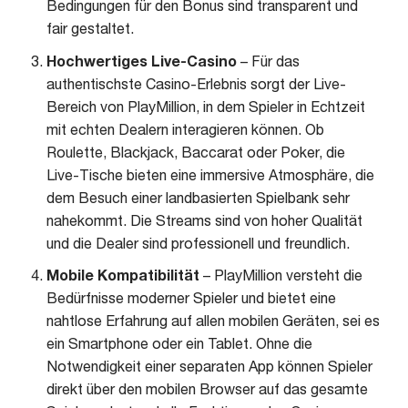
Bedingungen für den Bonus sind transparent und
fair gestaltet.
Hochwertiges Live-Casino
– Für das
authentischste Casino-Erlebnis sorgt der Live-
Bereich von PlayMillion, in dem Spieler in Echtzeit
mit echten Dealern interagieren können. Ob
Roulette, Blackjack, Baccarat oder Poker, die
Live-Tische bieten eine immersive Atmosphäre, die
dem Besuch einer landbasierten Spielbank sehr
nahekommt. Die Streams sind von hoher Qualität
und die Dealer sind professionell und freundlich.
Mobile Kompatibilität
– PlayMillion versteht die
Bedürfnisse moderner Spieler und bietet eine
nahtlose Erfahrung auf allen mobilen Geräten, sei es
ein Smartphone oder ein Tablet. Ohne die
Notwendigkeit einer separaten App können Spieler
direkt über den mobilen Browser auf das gesamte