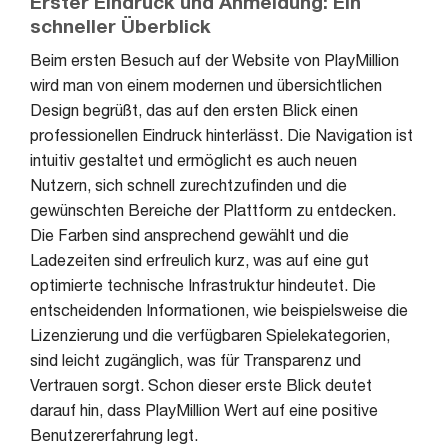
Erster Eindruck und Anmeldung: Ein
schneller Überblick
Beim ersten Besuch auf der Website von PlayMillion
wird man von einem modernen und übersichtlichen
Design begrüßt, das auf den ersten Blick einen
professionellen Eindruck hinterlässt. Die Navigation ist
intuitiv gestaltet und ermöglicht es auch neuen
Nutzern, sich schnell zurechtzufinden und die
gewünschten Bereiche der Plattform zu entdecken.
Die Farben sind ansprechend gewählt und die
Ladezeiten sind erfreulich kurz, was auf eine gut
optimierte technische Infrastruktur hindeutet. Die
entscheidenden Informationen, wie beispielsweise die
Lizenzierung und die verfügbaren Spielekategorien,
sind leicht zugänglich, was für Transparenz und
Vertrauen sorgt. Schon dieser erste Blick deutet
darauf hin, dass PlayMillion Wert auf eine positive
Benutzererfahrung legt.