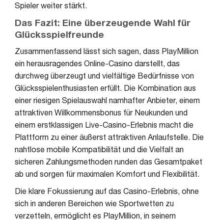
Spieler weiter stärkt.
Das Fazit: Eine überzeugende Wahl für
Glücksspielfreunde
Zusammenfassend lässt sich sagen, dass PlayMillion
ein herausragendes Online-Casino darstellt, das
durchweg überzeugt und vielfältige Bedürfnisse von
Glücksspielenthusiasten erfüllt. Die Kombination aus
einer riesigen Spielauswahl namhafter Anbieter, einem
attraktiven Willkommensbonus für Neukunden und
einem erstklassigen Live-Casino-Erlebnis macht die
Plattform zu einer äußerst attraktiven Anlaufstelle. Die
nahtlose mobile Kompatibilität und die Vielfalt an
sicheren Zahlungsmethoden runden das Gesamtpaket
ab und sorgen für maximalen Komfort und Flexibilität.
Die klare Fokussierung auf das Casino-Erlebnis, ohne
sich in anderen Bereichen wie Sportwetten zu
verzetteln, ermöglicht es PlayMillion, in seinem