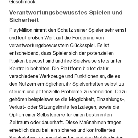
Geschmack.
Verantwortungsbewusstes Spielen und
Sicherheit
PlayMillion nimmt den Schutz seiner Spieler sehr ernst
und legt großen Wert auf die Förderung von
verantwortungsbewusstem Glücksspiel. Es ist
entscheidend, dass Spieler sich der potenziellen
Risiken bewusst sind und ihre Spielweise stets unter
Kontrolle behalten. Die Plattform bietet dafür
verschiedene Werkzeuge und Funktionen an, die es
den Nutzern ermöglichen, ihr Spielverhalten selbst zu
steuern und potenzielle Probleme zu vermeiden. Dazu
gehören beispielsweise die Möglichkeit, Einzahlungs-,
Verlust- oder Sitzungslimits festzulegen, sowie die
Option einer Selbstsperre für einen bestimmten
Zeitraum oder dauerhaft. Diese Maßnahmen tragen
erheblich dazu bei, ein sicheres und kontrolliertes
Spielerlebnis zu gewährleisten und das Wohlbefinden