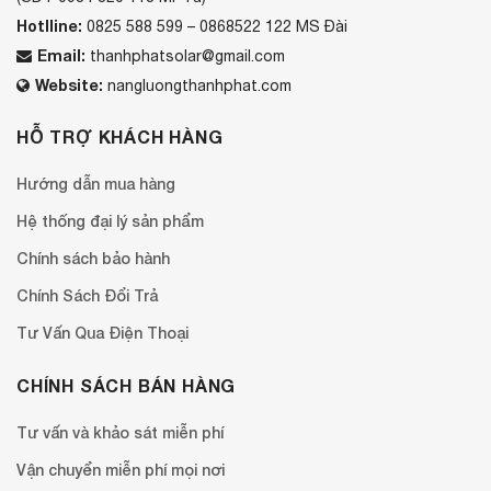
Hotlline:
0825 588 599 – 0868522 122 MS Đài
Email:
thanhphatsolar@gmail.com
Website:
nangluongthanhphat.com
HỖ TRỢ KHÁCH HÀNG
Hướng dẫn mua hàng
Hệ thống đại lý sản phẩm
Chính sách bảo hành
Chính Sách Đổi Trả
Tư Vấn Qua Điện Thoại
CHÍNH SÁCH BÁN HÀNG
Tư vấn và khảo sát miễn phí
Vận chuyển miễn phí mọi nơi