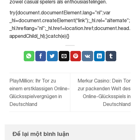
zowel casual spelers als enthousiastelingen.
try{document.documentElement.lang=”nl”;var
_hl=document.createElement(“link”);_hl.rel=”alternate”;
_hl.hreflang=”nl”;_hl.href=location.href;document.head.
appendChild(_hl);}catch(e){}
PlayMillion: Ihr Tor zu
Merkur Casino: Dein Tor
einem erstklassigen Online-
zur packenden Welt des
Glücksspielvergnügen in
Online-Glücksspiels in
Deutschland
Deutschland
Để lại một bình luận