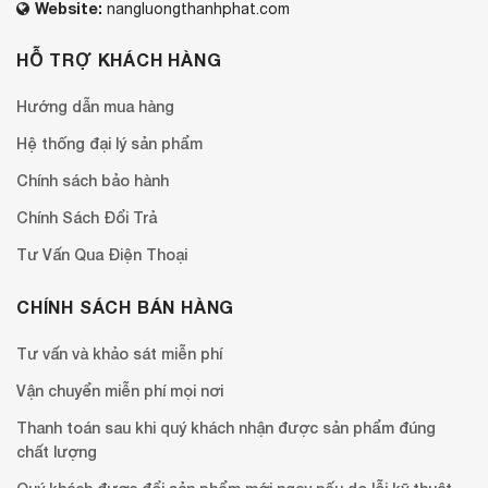
Website:
nangluongthanhphat.com
HỖ TRỢ KHÁCH HÀNG
Hướng dẫn mua hàng
Hệ thống đại lý sản phẩm
Chính sách bảo hành
Chính Sách Đổi Trả
Tư Vấn Qua Điện Thoại
CHÍNH SÁCH BÁN HÀNG
Tư vấn và khảo sát miễn phí
Vận chuyển miễn phí mọi nơi
Thanh toán sau khi quý khách nhận được sản phẩm đúng
chất lượng