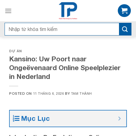
Skip
to
content
Tìm
kiếm:
DỰ ÁN
Kansino: Uw Poort naar
Ongeëvenaard Online Speelplezier
in Nederland
POSTED ON
11 THÁNG 6, 2026
BY
TAM THÀNH
Mục Lục