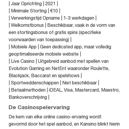
| Jaar Oprichting | 2021 |
| Minimale Storting | €10 |
| Verwerkingstijd Opname | 1-3 werkdagen |
| Welkomstbonus | Beschikbaar, vaak in de vorm van
een stortingsbonus of gratis spins (specifieke
voorwaarden van toepassing) |
| Mobiele App | Geen dedicated app, maar volledig
geoptimaliseerde mobiele website |
| Live Casino | Uitgebreid aanbod met spellen van
Evolution Gaming en NetEnt waaronder Roulette,
Blackjack, Baccarat en spelshows |
| Sportweddenschappen | Niet beschikbaar |
| Betaalmethoden | iDEAL, Visa, Mastercard, Maestro,
Bankoverschrijving |
De Casinospelervaring
De kern van elke online casino-ervaring wordt
gevormd door het spel aanbod, en Kansino blinkt hierin