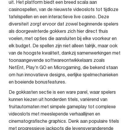
uit. Het platform biedt een breed scala aan
casinospellen, van de nieuwste videoslots tot tijdloze
tafelspellen en een interactieve live casino. Deze
diversiteit zorgt ervoor dat zowel beginnende spelers
als doorgewinterde gokkers zich hier direct thuis
voelen, met opties die aansluiten bij elke voorkeur en
elk budget. De spellen zijn niet alleen talrijk, maar ook
van de hoogste kwaliteit, dankzij samenwerkingen met
toonaangevende softwareontwikkelaars zoals
NetEnt, Play’n GO en Microgaming, die bekend staan
om hun innovatieve designs, eerlijke spelmechanieken
en boeiende bonusfeatures.
De gokkasten sectie is een ware parel, waar spelers
kunnen kiezen uit honderden titels, variërend van
fruitautomaten met simpele gameplay tot complexe
videoslots met meeslepende verhaallijnen en
cinematografische graphics. Denk aan populaire titels
met progressieve jackpots die levensveranderende