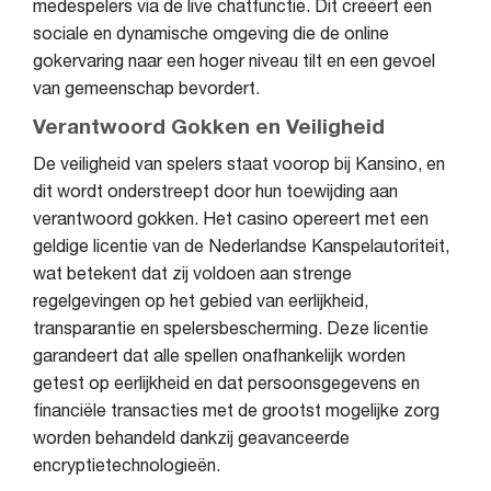
medespelers via de live chatfunctie. Dit creëert een
sociale en dynamische omgeving die de online
gokervaring naar een hoger niveau tilt en een gevoel
van gemeenschap bevordert.
Verantwoord Gokken en Veiligheid
De veiligheid van spelers staat voorop bij Kansino, en
dit wordt onderstreept door hun toewijding aan
verantwoord gokken. Het casino opereert met een
geldige licentie van de Nederlandse Kanspelautoriteit,
wat betekent dat zij voldoen aan strenge
regelgevingen op het gebied van eerlijkheid,
transparantie en spelersbescherming. Deze licentie
garandeert dat alle spellen onafhankelijk worden
getest op eerlijkheid en dat persoonsgegevens en
financiële transacties met de grootst mogelijke zorg
worden behandeld dankzij geavanceerde
encryptietechnologieën.