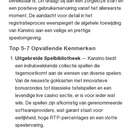
bereikbaar is. Dit draagt bij aan een zorgeloze start en
een positieve gebruikerservaring vanaf het allereerste
moment. De aandacht voor detail in het
registratieproces weerspiegelt de algehele toewijding
van Kansino aan een veilige en prettige
speelomgeving.
Top 5-7 Opvallende Kenmerken
Uitgebreide Spelbibliotheek
— Kansino biedt
een indrukwekkende collectie spellen die
tegemoetkomt aan de wensen van diverse spelers.
Van de nieuwste gokkasten met innovatieve
bonusrondes tot klassieke tafelspellen en een
levendige live casino sectie, er is voor ieder wat
wils. De spellen zijn afkomstig van gerenommeerde
softwareproviders, wat garant staat voor
eerlijkheid, hoge RTP-percentages en een vlotte
speelervaring.