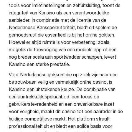
tools voor limietinstellingen en zelfuitsluiting, toont de
integriteit van Kansino als een verantwoordelijke
aanbieder. In combinatie met de licentie van de
Nederlandse Kansspelautoriteit, biedt dit spelers de
gemoedsrust die essentieel is bij het online gokken.
Hoewel er altijd ruimte is voor verbetering, zoals
mogelijk de toevoeging van een mobiele app of een
nog breder scala aan sportweddenschappen, levert
Kansino een sterke prestatie.
Voor Nederlandse gokkers die op zoek zijn naar een
betrouwbaar, veilig en vermakelijk online casino, is
Kansino een uitstekende keuze. De combinatie van
een aantrekkelijk spelaanbod, een focus op
gebruikerstevredenheid en een onwankelbare inzet
voor veiligheid, maakt dit casino tot een aanrader in de
huidige competitieve markt. Het platform straalt
professionaliteit uit en biedt een solide basis voor