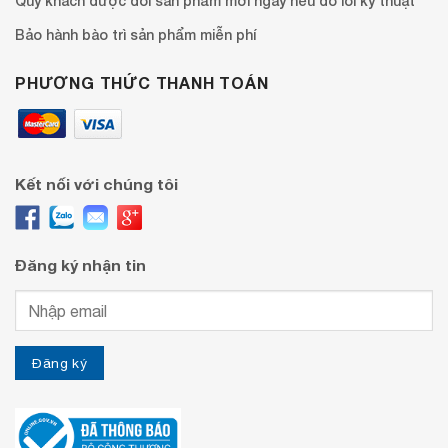
Quý khách được đổi sản phẩm mới ngay nếu do lỗi kỹ thuật
Bảo hành bào trì sản phẩm miễn phí
PHƯƠNG THỨC THANH TOÁN
Kết nối với chúng tôi
Đăng ký nhận tin