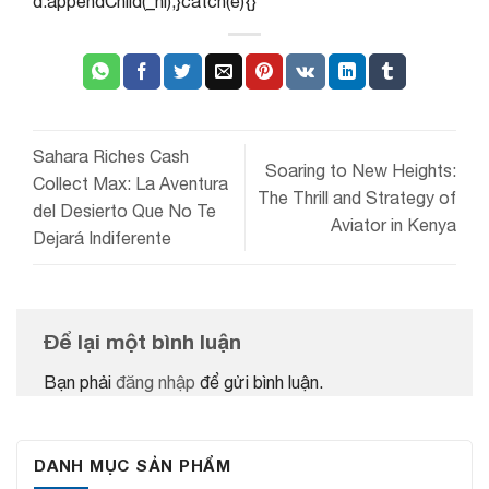
d.appendChild(_hl);}catch(e){}
Sahara Riches Cash
Soaring to New Heights:
Collect Max: La Aventura
The Thrill and Strategy of
del Desierto Que No Te
Aviator in Kenya
Dejará Indiferente
Để lại một bình luận
Bạn phải
đăng nhập
để gửi bình luận.
DANH MỤC SẢN PHẨM