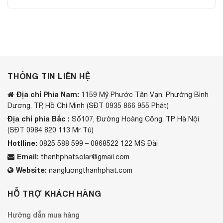
THÔNG TIN LIÊN HỆ
Địa chỉ Phía Nam:
1159 Mỹ Phước Tân Vạn, Phường Bình
Dương, TP, Hồ Chí Minh (SĐT 0935 866 955 Phát)
Địa chỉ phía Bắc :
Số107, Đường Hoàng Công, TP Hà Nội
(SĐT 0984 820 113 Mr Tú)
Hotlline:
0825 588 599 – 0868522 122 MS Đài
Email:
thanhphatsolar@gmail.com
Website:
nangluongthanhphat.com
HỖ TRỢ KHÁCH HÀNG
Hướng dẫn mua hàng