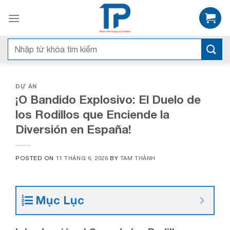
Skip
to
content
Tìm
kiếm:
DỰ ÁN
¡O Bandido Explosivo: El Duelo de
los Rodillos que Enciende la
Diversión en España!
POSTED ON
11 THÁNG 6, 2026
BY
TAM THÀNH
Mục Lục