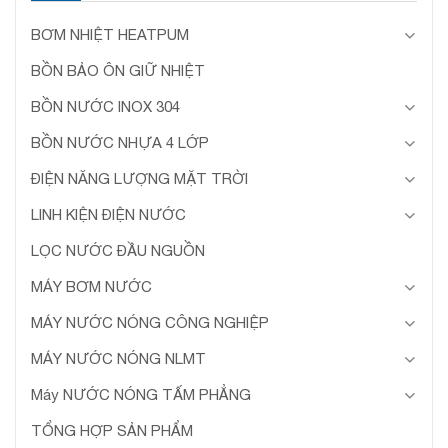
BƠM NHIỆT HEATPUM
BỒN BẢO ÔN GIỮ NHIỆT
BỒN NƯỚC INOX 304
BỒN NƯỚC NHỰA 4 LỚP
ĐIỆN NĂNG LƯỢNG MẶT TRỜI
LINH KIỆN ĐIỆN NƯỚC
LỌC NƯỚC ĐẦU NGUỒN
MÁY BƠM NƯỚC
MÁY NƯỚC NÓNG CÔNG NGHIỆP
MÁY NƯỚC NÓNG NLMT
Máy NƯỚC NÓNG TẤM PHẲNG
TỔNG HỢP SẢN PHẨM