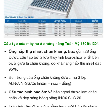
Cấu tạo của máy nước nóng năng Toàn Mỹ 180 lít I304
Ống hấp thụ nhiệt chân không:
Bao gồm 28 ống
Được cấu tạo bởi 2 lớp thủy tinh Borosilicate rất bền
bỉ, ở giữa là chân không, có khả năng hấp thụ nhiệt đạt
95%.
Bên trong của ống chân không được mạ 3 lớp:
ALN/AIN-SS/Cu (nhôm – inox – đồng)
Cấu tạo bình bảo ôn:
Vỏ bên ngoài được làm chắc
chắn và đẹp sáng bóng bằng INOX SUS 20.
Lớp bảo ôn:
được làm bằng hợp chất bảo ôn phức