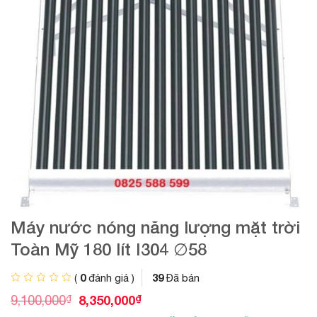
Máy nước nóng năng lượng mặt trời
Toàn Mỹ 180 lít I304 ∅58
0
39
(
đánh giá )
Đã bán
G
G
₫
8,350,000
₫
9,100,000
i
i