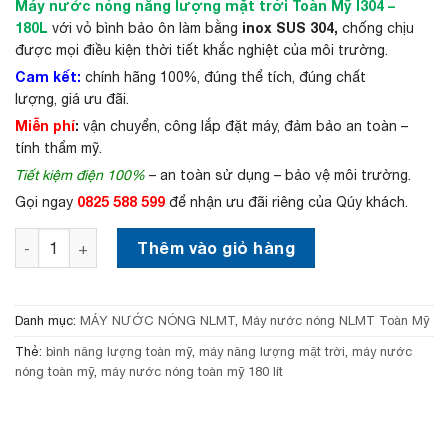
Máy nước nóng năng lượng mặt trời Toàn Mỹ I304 –
á
á
g
h
180L
inox SUS 304,
với vỏ bình bảo ôn làm bằng
chống chịu
ố
i
được mọi điều kiện thời tiết khắc nghiệt của môi trường.
c
ệ
Cam kết:
chính hãng 100%, đúng thể tích, đúng chất
l
n
à
t
lượng, giá ưu đãi.
:
ạ
Miễn phí
:
vận chuyển, công lắp đặt máy, đảm bảo an toàn –
9
i
tính thẩm mỹ.
,
l
1
à
Tiết kiệm điện 100%
– an toàn sử dụng – bảo vệ môi trường.
0
:
0825 588 599
Gọi ngay
để nhận ưu đãi riêng của Qúy khách.
0
8
,
,
Máy nước nóng năng lượng mặt trời Toàn Mỹ 180 lít I304 
0
3
Thêm vào giỏ hàng
0
5
0
0
₫
,
.
0
Danh mục:
MÁY NƯỚC NÓNG NLMT
,
Máy nước nóng NLMT Toàn Mỹ
0
0
Thẻ:
bình năng lượng toàn mỹ
,
máy năng lượng mặt trời
,
máy nước
₫
nóng toàn mỹ
,
máy nước nóng toàn mỹ 180 lít
.