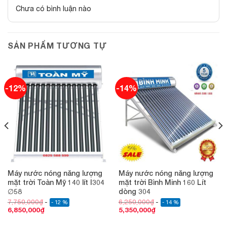
Chưa có bình luận nào
SẢN PHẨM TƯƠNG TỰ
-12%
-14%
Máy nước nóng năng lượng
Máy nước nóng năng lượng
mặt trời Toàn Mỹ 140 lít I304
mặt trời Bình Minh 160 Lít
∅58
dòng 304
7,750,000
₫
6,250,000
₫
- 12 %
- 14 %
6,850,000
₫
5,350,000
₫