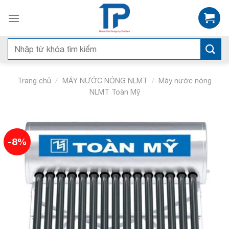
Skip
to
content
Tìm
kiếm:
/
/
Trang chủ
MÁY NƯỚC NÓNG NLMT
Máy nước nóng
NLMT Toàn Mỹ
-8%