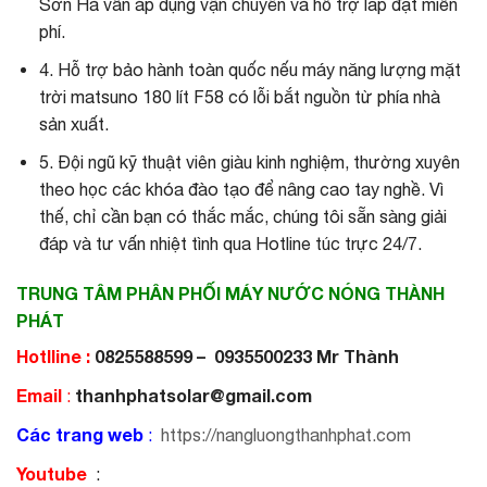
Sơn Hà vẫn áp dụng vận chuyển và hỗ trợ lắp đặt miễn
phí.
4. Hỗ trợ bảo hành toàn quốc nếu máy năng lượng mặt
trời matsuno 180 lít F58 có lỗi bắt nguồn từ phía nhà
sản xuất.
5. Đội ngũ kỹ thuật viên giàu kinh nghiệm, thường xuyên
theo học các khóa đào tạo để nâng cao tay nghề. Vì
thế, chỉ cần bạn có thắc mắc, chúng tôi sẵn sàng giải
đáp và tư vấn nhiệt tình qua Hotline túc trực 24/7.
TRUNG TÂM PHÂN PHỐI MÁY NƯỚC NÓNG THÀNH
PHÁT
Hotlline :
0825588599 – 0935500233 Mr Thành
Email
thanhphatsolar@gmail.com
:
Các trang web
:
https://nangluongthanhphat.com
Youtube
: