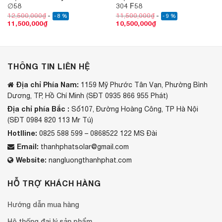
∅58
304 F58
12,500,000
₫
11,500,000
₫
- 8 %
- 9 %
11,500,000
₫
10,500,000
₫
THÔNG TIN LIÊN HỆ
Địa chỉ Phía Nam:
1159 Mỹ Phước Tân Vạn, Phường Bình
Dương, TP, Hồ Chí Minh (SĐT 0935 866 955 Phát)
Địa chỉ phía Bắc :
Số107, Đường Hoàng Công, TP Hà Nội
(SĐT 0984 820 113 Mr Tú)
Hotlline:
0825 588 599 – 0868522 122 MS Đài
Email:
thanhphatsolar@gmail.com
Website:
nangluongthanhphat.com
HỖ TRỢ KHÁCH HÀNG
Hướng dẫn mua hàng
Hệ thống đại lý sản phẩm