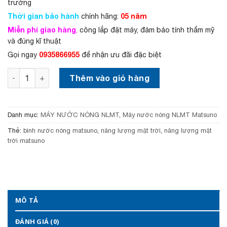
trường
7
i
Thời gian bảo hành
,
l
05 năm
chính hãng:
3
à
Miễn phí giao hàng
,
công lắp đặt máy, đảm bảo tính thẩm mỹ
5
:
và đúng kĩ thuật
0
6
,
,
0935866955
Gọi ngay
để nhận ưu đãi đặc biệt
0
6
0
5
Máy nước nóng năng lượng mặt trời Matsuno 180 lít SUS 
Thêm vào giỏ hàng
0
0
₫
,
.
0
0
Danh mục:
MÁY NƯỚC NÓNG NLMT
,
Máy nước nóng NLMT Matsuno
0
₫
Thẻ:
bình nước nóng matsuno
,
năng lượng mặt trời
,
năng lượng mặt
.
trời matsuno
MÔ TẢ
ĐÁNH GIÁ (0)