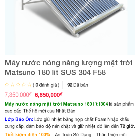
Máy nước nóng năng lượng mặt trời
Matsuno 180 lít SUS 304 F58
0
92
(
đánh giá )
Đã bán
G
G
₫
6,650,000
₫
7,350,000
i
i
Máy nước nóng mặt trời Matsuno 180 lít I304
là sản phẩm
á
á
g
h
cao cấp Thế hệ mới của Nhật Bản
ố
i
Lớp Bảo Ôn:
Lớp giữ nhiệt bằng hợp chất Foam Nhập khẩu
c
ệ
72 giờ.
cung cấp, đảm bảo độ nén chặt và giữ nhiệt độ lên đến
l
n
à
t
Tiết kiệm điện 100%
– An Toàn Sử Dụng – Thân thiện môi
:
ạ