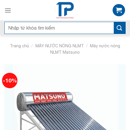
Skip
to
content
Tìm
kiếm:
/
/
Trang chủ
MÁY NƯỚC NÓNG NLMT
Máy nước nóng
NLMT Matsuno
-10%