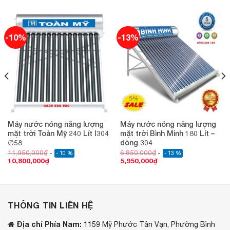
-10%
-13%
Máy nước nóng năng lượng
Máy nước nóng năng lượng
mặt trời Toàn Mỹ 240 Lít I304
mặt trời Bình Minh 180 Lít –
∅58
dòng 304
11,950,000
₫
6,850,000
₫
- 10 %
- 13 %
10,800,000
₫
5,950,000
₫
THÔNG TIN LIÊN HỆ
Địa chỉ Phía Nam:
1159 Mỹ Phước Tân Vạn, Phường Bình