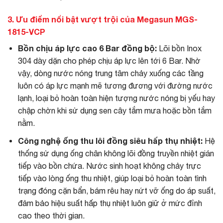
3. Ưu điểm nổi bật vượt trội của Megasun MGS-
1815-VCP
Bồn chịu áp lực cao 6 Bar đồng bộ:
Lõi bồn Inox
304 dày dặn cho phép chịu áp lực lên tới 6 Bar. Nhờ
vậy, dòng nước nóng trung tâm chảy xuống các tầng
luôn có áp lực mạnh mẽ tương đương với đường nước
lạnh, loại bỏ hoàn toàn hiện tượng nước nóng bị yếu hay
chập chờn khi sử dụng sen cây tắm mưa hoặc bồn tắm
nằm.
Công nghệ ống thu lôi đồng siêu hấp thụ nhiệt:
Hệ
thống sử dụng ống chân không lõi đồng truyền nhiệt gián
tiếp vào bồn chứa. Nước sinh hoạt không chảy trực
tiếp vào lòng ống thu nhiệt, giúp loại bỏ hoàn toàn tình
trạng đóng cặn bẩn, bám rêu hay nứt vỡ ống do áp suất,
đảm bảo hiệu suất hấp thụ nhiệt luôn giữ ở mức đỉnh
cao theo thời gian.