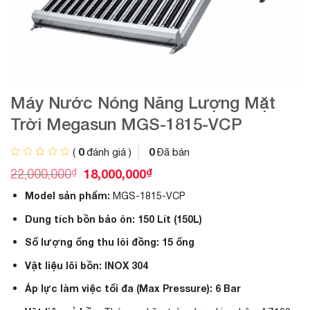
Máy Nước Nóng Năng Lượng Mặt
Trời Megasun MGS-1815-VCP
0
0
(
đánh giá )
Đã bán
G
G
₫
18,000,000
₫
22,000,000
i
i
Model sản phẩm:
á
MGS-1815-VCP
á
g
h
Dung tích bồn bảo ôn:
150 Lít (150L)
ố
i
c
ệ
Số lượng ống thu lôi đồng:
15 ống
l
n
à
t
Vật liệu lõi bồn:
INOX 304
:
ạ
2
i
Áp lực làm việc tối đa (Max Pressure):
6 Bar
2
l