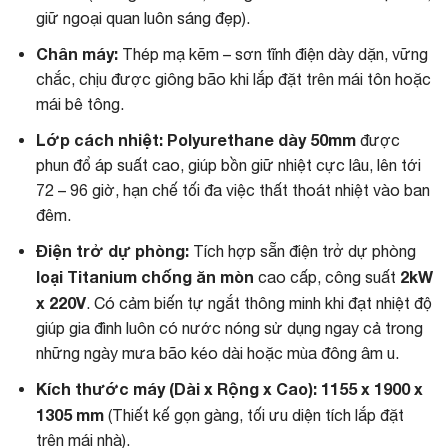
giữ ngoại quan luôn sáng đẹp).
Chân máy:
Thép mạ kẽm – sơn tĩnh điện dày dặn, vững
chắc, chịu được giông bão khi lắp đặt trên mái tôn hoặc
mái bê tông.
Lớp cách nhiệt:
Polyurethane dày 50mm
được
phun đổ áp suất cao, giúp bồn giữ nhiệt cực lâu, lên tới
72 – 96 giờ, hạn chế tối đa việc thất thoát nhiệt vào ban
đêm.
Điện trở dự phòng:
Tích hợp sẵn điện trở dự phòng
loại Titanium chống ăn mòn
2kW
cao cấp, công suất
x 220V
. Có cảm biến tự ngắt thông minh khi đạt nhiệt độ
giúp gia đình luôn có nước nóng sử dụng ngay cả trong
những ngày mưa bão kéo dài hoặc mùa đông âm u.
Kích thước máy (Dài x Rộng x Cao):
1155 x 1900 x
1305 mm
(Thiết kế gọn gàng, tối ưu diện tích lắp đặt
trên mái nhà).