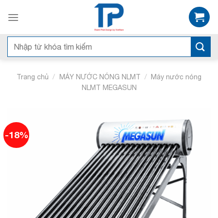
Skip
to
content
Tìm
kiếm:
/
/
Trang chủ
MÁY NƯỚC NÓNG NLMT
Máy nước nóng
NLMT MEGASUN
-18%