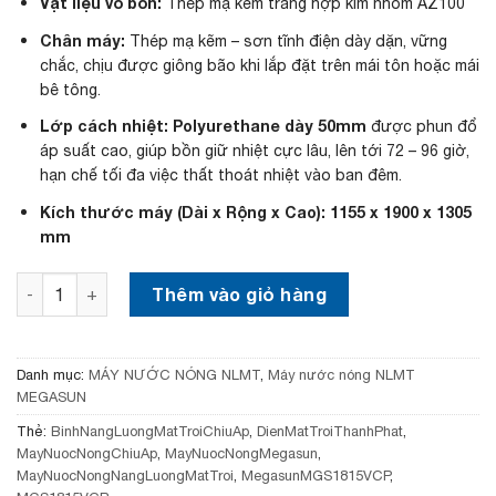
,
à
Vật liệu vỏ bồn:
Thép mạ kẽm tráng hợp kim nhôm AZ100
0
:
0
1
Chân máy:
Thép mạ kẽm – sơn tĩnh điện dày dặn, vững
0
8
chắc, chịu được giông bão khi lắp đặt trên mái tôn hoặc mái
,
,
bê tông.
0
0
0
0
Lớp cách nhiệt:
Polyurethane dày 50mm
được phun đổ
0
0
áp suất cao, giúp bồn giữ nhiệt cực lâu, lên tới 72 – 96 giờ,
₫
,
hạn chế tối đa việc thất thoát nhiệt vào ban đêm.
.
0
0
Kích thước máy (Dài x Rộng x Cao):
1155 x 1900 x 1305
0
mm
₫
.
Máy Nước Nóng Năng Lượng Mặt Trời Megasun MGS-1815
Thêm vào giỏ hàng
Danh mục:
MÁY NƯỚC NÓNG NLMT
,
Máy nước nóng NLMT
MEGASUN
Thẻ:
BinhNangLuongMatTroiChiuAp
,
DienMatTroiThanhPhat
,
MayNuocNongChiuAp
,
MayNuocNongMegasun
,
MayNuocNongNangLuongMatTroi
,
MegasunMGS1815VCP
,