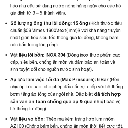
hảo nhu cầu sử dụng nước nóng hằng ngày cho các hộ
gia đình từ 3 – 5 thành viên).
Số lượng ống thu lôi đồng:
15 ống
(Kích thước tiêu
chuẩn
$58 \times 1800\text{ mm}$
với khả năng truyền
nhiệt gián tiếp siêu tốc thông qua lõi đồng, không bám
cặn bẩn trong lòng ống).
Vật liệu lõi bồn:
INOX 304
(Dòng inox thực phẩm cao
cấp, siêu bền, chống ăn mòn và đảm bảo an toàn vệ
sinh tuyệt đối cho nguồn nước sinh hoạt).
Áp lực làm việc tối đa (Max Pressure):
6 Bar
(Bồn
chịu áp lực cao, cho phép đấu nối trực tiếp với hệ thống
đã tích hợp
bơm tăng áp tổng của ngôi nhà. Đặc biệt
sẵn van an toàn chống quá áp & quá nhiệt
bảo vệ
hệ thống tự động).
Vật liệu vỏ bồn:
Thép mạ kẽm tráng hợp kim nhôm
AZ100 (Chống bám bẩn, chống ăn mòn thời tiết cực tốt,