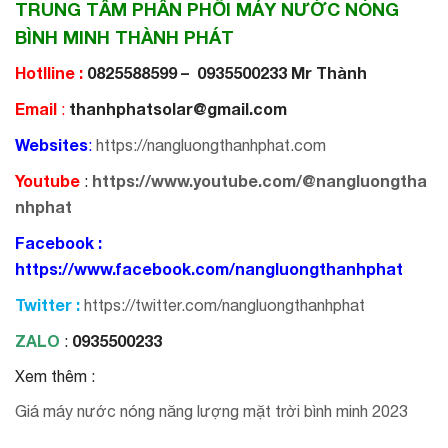
TRUNG TÂM PHÂN PHỐI MÁY NƯỚC NÓNG
BÌNH MINH THÀNH PHÁT
Hotlline :
0825588599 – 0935500233 Mr Thành
Email
thanhphatsolar@gmail.com
:
Websites
:
https://nangluongthanhphat.com
Youtube
https://www.youtube.com/@nangluongtha
:
nhphat
Facebook :
https://www.facebook.com/nangluongthanhphat
Twitter :
https://twitter.com/nangluongthanhphat
ZALO
0935500233
:
Xem thêm :
Giá máy nước nóng năng lượng mặt trời bình minh 2023