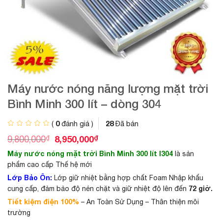
Máy nước nóng năng lượng mặt trời
Bình Minh 300 lít – dòng 304
0
28
(
đánh giá )
Đã bán
G
G
₫
8,950,000
₫
9,800,000
i
i
Máy nước nóng mặt trời Bình Minh 300 lít I304
là sản
á
á
g
h
phẩm cao cấp Thế hệ mới
ố
i
Lớp Bảo Ôn:
Lớp giữ nhiệt bằng hợp chất Foam Nhập khẩu
c
ệ
72 giờ.
cung cấp, đảm bảo độ nén chặt và giữ nhiệt độ lên đến
l
n
à
t
Tiết kiệm điện 100%
– An Toàn Sử Dụng – Thân thiện môi
:
ạ
trường
9
i