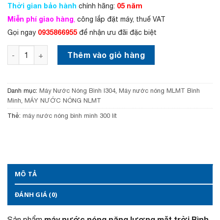
Thời gian bảo hành
,
l
05 năm
chính hãng:
8
à
Miễn phí giao hàng
,
công lắp đặt máy, thuế VAT
0
:
0935866955
0
8
Gọi ngay
để nhận ưu đãi đặc biệt
,
,
0
9
Máy nước nóng năng lượng mặt trời Bình Minh 300 lít - dò
Thêm vào giỏ hàng
0
5
0
0
₫
,
.
0
Danh mục:
Máy Nước Nóng Bình I304
,
Máy nước nóng MLMT Bình
0
Minh
,
MÁY NƯỚC NÓNG NLMT
0
₫
Thẻ:
máy nước nóng bình minh 300 lít
.
MÔ TẢ
ĐÁNH GIÁ (0)
máy nước nóng năng lượng mặt trời Bình
Sản phẩm