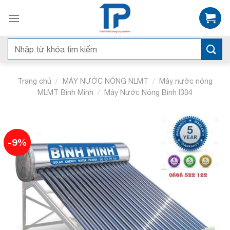
Skip
to
content
Tìm
kiếm:
/
/
Trang chủ
MÁY NƯỚC NÓNG NLMT
Máy nước nóng
/
MLMT Bình Minh
Máy Nước Nóng Bình I304
-9%