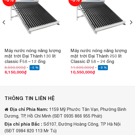
Máy nước nóng năng lượng
Máy nước nóng năng lượng
mặt trời Đại Thành 130 lít
mặt trời Đại Thành 250 lít
classic F58 – 12 ống
Classic Ø 58 – 24 ống
6,550,000
₫
11,500,000
₫
- 6 %
- 8 %
6,150,000
₫
10,550,000
₫
THÔNG TIN LIÊN HỆ
Địa chỉ Phía Nam:
1159 Mỹ Phước Tân Vạn, Phường Bình
Dương, TP, Hồ Chí Minh (SĐT 0935 866 955 Phát)
Địa chỉ phía Bắc :
Số107, Đường Hoàng Công, TP Hà Nội
(SĐT 0984 820 113 Mr Tú)