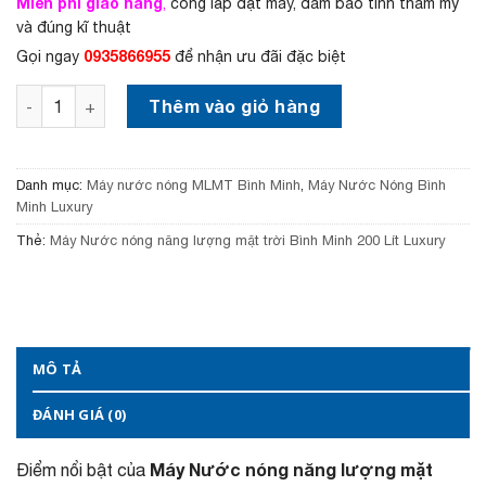
Miễn phí giao hàng
,
công lắp đặt máy, đảm bảo tính thẩm mỹ
0
:
và đúng kĩ thuật
0
7
,
,
0935866955
Gọi ngay
để nhận ưu đãi đặc biệt
0
5
0
5
Máy Nước nóng năng lượng mặt trời Bình Minh 200 Lít Lu
Thêm vào giỏ hàng
0
0
₫
,
.
0
0
Danh mục:
Máy nước nóng MLMT Bình Minh
,
Máy Nước Nóng Bình
0
Minh Luxury
₫
.
Thẻ:
Máy Nước nóng năng lượng mặt trời Bình Minh 200 Lít Luxury
MÔ TẢ
ĐÁNH GIÁ (0)
Máy Nước nóng năng lượng mặt
Điểm nổi bật của