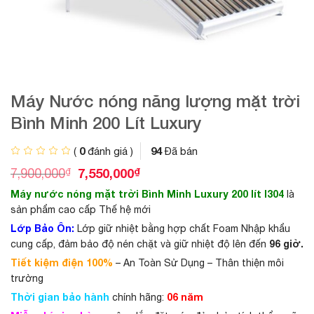
Máy Nước nóng năng lượng mặt trời
Bình Minh 200 Lít Luxury
0
94
(
đánh giá )
Đã bán
G
G
₫
7,550,000
₫
7,900,000
i
i
Máy nước nóng mặt trời Bình Minh Luxury 200 lít I304
là
á
á
g
h
sản phẩm cao cấp Thế hệ mới
ố
i
Lớp Bảo Ôn:
Lớp giữ nhiệt bằng hợp chất Foam Nhập khẩu
c
ệ
96 giờ.
cung cấp, đảm bảo độ nén chặt và giữ nhiệt độ lên đến
l
n
à
t
Tiết kiệm điện 100%
– An Toàn Sử Dụng – Thân thiện môi
:
ạ
trường
7
i
Thời gian bảo hành
,
l
06 năm
chính hãng:
9
à