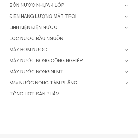
BỒN NƯỚC NHỰA 4 LỚP
ĐIỆN NĂNG LƯỢNG MẶT TRỜI
LINH KIỆN ĐIỆN NƯỚC
LỌC NƯỚC ĐẦU NGUỒN
MÁY BƠM NƯỚC
MÁY NƯỚC NÓNG CÔNG NGHIỆP
MÁY NƯỚC NÓNG NLMT
Máy NƯỚC NÓNG TẤM PHẲNG
TỔNG HỢP SẢN PHẨM