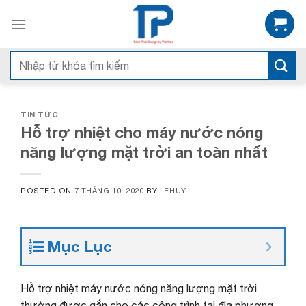
Skip
to
content
Tìm
kiếm:
TIN TỨC
Hỗ trợ nhiệt cho máy nước nóng
năng lượng mặt trời an toàn nhất
POSTED ON
7 THÁNG 10, 2020
BY
LEHUY
Mục Lục
Hỗ trợ nhiệt máy nước nóng năng lượng mặt trời
thường được gắn cho các công trình tại địa phương