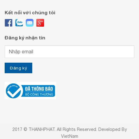
Kết nối với chúng tôi
Đăng ký nhận tin
2017 © THANHPHAT. All Rights Reserved. Developed By
VietNam