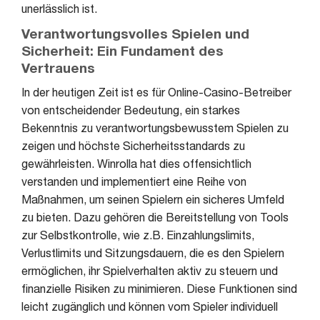
unerlässlich ist.
Verantwortungsvolles Spielen und
Sicherheit: Ein Fundament des
Vertrauens
In der heutigen Zeit ist es für Online-Casino-Betreiber
von entscheidender Bedeutung, ein starkes
Bekenntnis zu verantwortungsbewusstem Spielen zu
zeigen und höchste Sicherheitsstandards zu
gewährleisten. Winrolla hat dies offensichtlich
verstanden und implementiert eine Reihe von
Maßnahmen, um seinen Spielern ein sicheres Umfeld
zu bieten. Dazu gehören die Bereitstellung von Tools
zur Selbstkontrolle, wie z.B. Einzahlungslimits,
Verlustlimits und Sitzungsdauern, die es den Spielern
ermöglichen, ihr Spielverhalten aktiv zu steuern und
finanzielle Risiken zu minimieren. Diese Funktionen sind
leicht zugänglich und können vom Spieler individuell