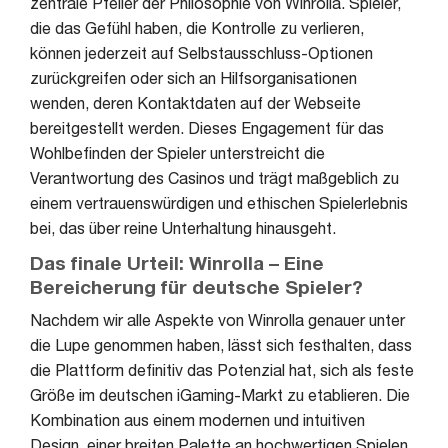
zentrale Pfeiler der Philosophie von Winrolla. Spieler,
die das Gefühl haben, die Kontrolle zu verlieren,
können jederzeit auf Selbstausschluss-Optionen
zurückgreifen oder sich an Hilfsorganisationen
wenden, deren Kontaktdaten auf der Webseite
bereitgestellt werden. Dieses Engagement für das
Wohlbefinden der Spieler unterstreicht die
Verantwortung des Casinos und trägt maßgeblich zu
einem vertrauenswürdigen und ethischen Spielerlebnis
bei, das über reine Unterhaltung hinausgeht.
Das finale Urteil: Winrolla – Eine
Bereicherung für deutsche Spieler?
Nachdem wir alle Aspekte von Winrolla genauer unter
die Lupe genommen haben, lässt sich festhalten, dass
die Plattform definitiv das Potenzial hat, sich als feste
Größe im deutschen iGaming-Markt zu etablieren. Die
Kombination aus einem modernen und intuitiven
Design, einer breiten Palette an hochwertigen Spielen,