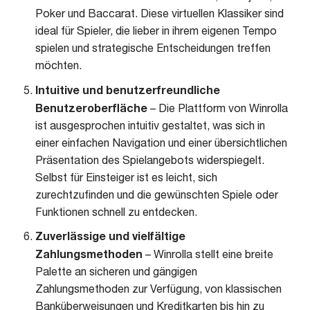
Poker und Baccarat. Diese virtuellen Klassiker sind
ideal für Spieler, die lieber in ihrem eigenen Tempo
spielen und strategische Entscheidungen treffen
möchten.
Intuitive und benutzerfreundliche
Benutzeroberfläche
– Die Plattform von Winrolla
ist ausgesprochen intuitiv gestaltet, was sich in
einer einfachen Navigation und einer übersichtlichen
Präsentation des Spielangebots widerspiegelt.
Selbst für Einsteiger ist es leicht, sich
zurechtzufinden und die gewünschten Spiele oder
Funktionen schnell zu entdecken.
Zuverlässige und vielfältige
Zahlungsmethoden
– Winrolla stellt eine breite
Palette an sicheren und gängigen
Zahlungsmethoden zur Verfügung, von klassischen
Banküberweisungen und Kreditkarten bis hin zu