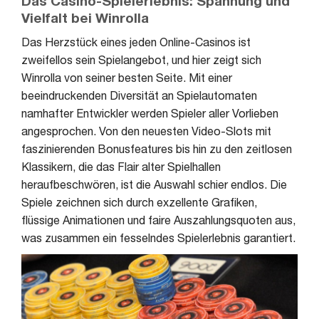
Das Casino-Spielerlebnis: Spannung und
Vielfalt bei Winrolla
Das Herzstück eines jeden Online-Casinos ist
zweifellos sein Spielangebot, und hier zeigt sich
Winrolla von seiner besten Seite. Mit einer
beeindruckenden Diversität an Spielautomaten
namhafter Entwickler werden Spieler aller Vorlieben
angesprochen. Von den neuesten Video-Slots mit
faszinierenden Bonusfeatures bis hin zu den zeitlosen
Klassikern, die das Flair alter Spielhallen
heraufbeschwören, ist die Auswahl schier endlos. Die
Spiele zeichnen sich durch exzellente Grafiken,
flüssige Animationen und faire Auszahlungsquoten aus,
was zusammen ein fesselndes Spielerlebnis garantiert.