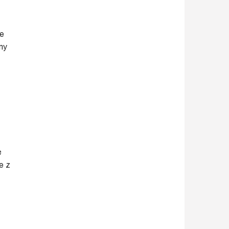
le
my
ę
e z