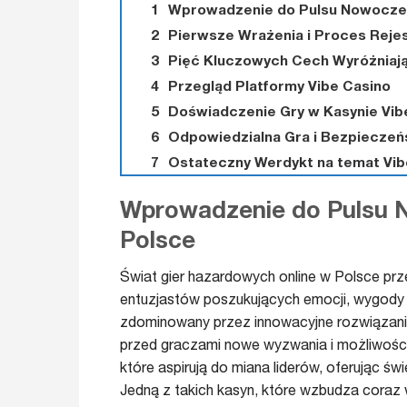
Wprowadzenie do Pulsu Nowoczes
Pierwsze Wrażenia i Proces Rejes
Pięć Kluczowych Cech Wyróżniają
Przegląd Platformy Vibe Casino
Doświadczenie Gry w Kasynie Vib
Odpowiedzialna Gra i Bezpiecze
Ostateczny Werdykt na temat Vib
Wprowadzenie do Pulsu 
Polsce
Świat gier hazardowych online w Polsce pr
entuzjastów poszukujących emocji, wygody 
zdominowany przez innowacyjne rozwiązania 
przed graczami nowe wyzwania i możliwości
które aspirują do miana liderów, oferując ś
Jedną z takich kasyn, które wzbudza coraz 