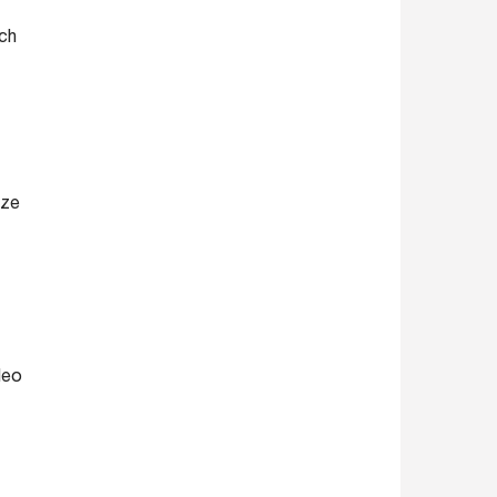
ch
cze
deo