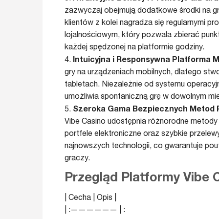
zazwyczaj obejmują dodatkowe środki na gr
klientów z kolei nagradza się regularnymi p
lojalnościowym, który pozwala zbierać punkt
każdej spędzonej na platformie godziny.
Intuicyjna i Responsywna Platforma M
4.
gry na urządzeniach mobilnych, dlatego stwo
tabletach. Niezależnie od systemu operacyjn
umożliwia spontaniczną grę w dowolnym miej
Szeroka Gama Bezpiecznych Metod P
5.
Vibe Casino udostępnia różnorodne metody 
portfele elektroniczne oraz szybkie przele
najnowszych technologii, co gwarantuje po
graczy.
Przegląd Platformy Vibe 
| Cecha | Opis |
| :—————— | :