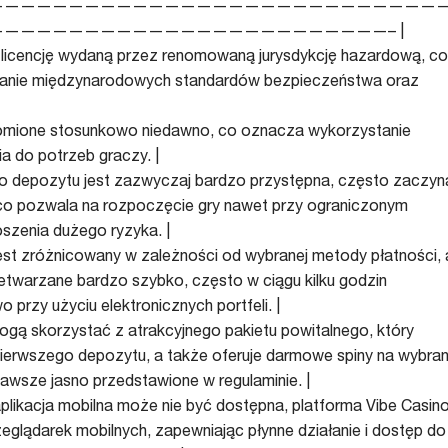
————————————————————————————
————————————————————————– |
 o licencję wydaną przez renomowaną jurysdykcję hazardową, co
rzeganie międzynarodowych standardów bezpieczeństwa oraz
chomione stosunkowo niedawno, co oznacza wykorzystanie
a do potrzeb graczy. |
go depozytu jest zazwyczaj bardzo przystępna, często zaczyn
ch, co pozwala na rozpoczęcie gry nawet przy ograniczonym
oszenia dużego ryzyka. |
 jest zróżnicowany w zależności od wybranej metody płatności, 
etwarzane bardzo szybko, często w ciągu kilku godzin
przy użyciu elektronicznych portfeli. |
ogą skorzystać z atrakcyjnego pakietu powitalnego, który
erwszego depozytu, a także oferuje darmowe spiny na wybra
awsze jasno przedstawione w regulaminie. |
aplikacja mobilna może nie być dostępna, platforma Vibe Casin
eglądarek mobilnych, zapewniając płynne działanie i dostęp do