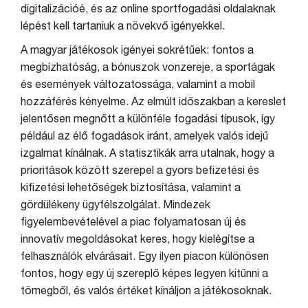
digitalizációé, és az online sportfogadási oldalaknak
lépést kell tartaniuk a növekvő igényekkel.
A magyar játékosok igényei sokrétűek: fontos a
megbízhatóság, a bónuszok vonzereje, a sportágak
és események változatossága, valamint a mobil
hozzáférés kényelme. Az elmúlt időszakban a kereslet
jelentősen megnőtt a különféle fogadási típusok, így
például az élő fogadások iránt, amelyek valós idejű
izgalmat kínálnak. A statisztikák arra utalnak, hogy a
prioritások között szerepel a gyors befizetési és
kifizetési lehetőségek biztosítása, valamint a
gördülékeny ügyfélszolgálat. Mindezek
figyelembevételével a piac folyamatosan új és
innovatív megoldásokat keres, hogy kielégítse a
felhasználók elvárásait. Egy ilyen piacon különösen
fontos, hogy egy új szereplő képes legyen kitűnni a
tömegből, és valós értéket kínáljon a játékosoknak.