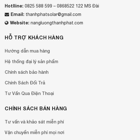
Hotlline:
0825 588 599 – 0868522 122 MS Đài
Email:
thanhphatsolar@gmail.com
Website:
nangluongthanhphat.com
HỖ TRỢ KHÁCH HÀNG
Hướng dẫn mua hàng
Hệ thống đại lý sản phẩm
Chính sách bảo hành
Chính Sách Đổi Trả
Tư Vấn Qua Điện Thoại
CHÍNH SÁCH BÁN HÀNG
Tư vấn và khảo sát miễn phí
Vận chuyển miễn phí mọi nơi