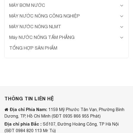
MÁY BƠM NƯỚC
MÁY NƯỚC NÓNG CÔNG NGHIỆP
MÁY NƯỚC NÓNG NLMT
Máy NƯỚC NÓNG TẤM PHẲNG
TỔNG HỢP SẢN PHẨM
THÔNG TIN LIÊN HỆ
Địa chỉ Phía Nam:
1159 Mỹ Phước Tân Vạn, Phường Bình
Dương, TP, Hồ Chí Minh (SĐT 0935 866 955 Phát)
Địa chỉ phía Bắc :
Số107, Đường Hoàng Công, TP Hà Nội
(SĐT 0984 820 113 Mr Tú)