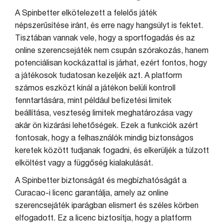
A Spinbetter elkötelezett a felelős játék
népszerűsítése iránt, és erre nagy hangsúlyt is fektet.
Tisztában vannak vele, hogy a sportfogadás és az
online szerencsejáték nem csupán szórakozás, hanem
potenciálisan kockázattal is járhat, ezért fontos, hogy
a játékosok tudatosan kezeljék azt. A platform
számos eszközt kínál a játékon belüli kontroll
fenntartására, mint például befizetési limitek
beállítása, veszteség limitek meghatározása vagy
akár ön kizárási lehetőségek. Ezek a funkciók azért
fontosak, hogy a felhasználók mindig biztonságos
keretek között tudjanak fogadni, és elkerüljék a túlzott
elköltést vagy a függőség kialakulását.
A Spinbetter biztonságát és megbízhatóságát a
Curacao-i licenc garantálja, amely az online
szerencsejáték iparágban elismert és széles körben
elfogadott. Ez a licenc biztosítja, hogy a platform