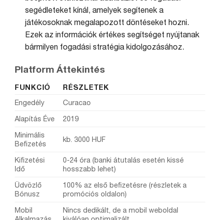
segédleteket kínál, amelyek segítenek a
játékosoknak megalapozott döntéseket hozni.
Ezek az információk értékes segítséget nyújtanak
bármilyen fogadási stratégia kidolgozásához.
Platform Áttekintés
FUNKCIÓ
RÉSZLETEK
Engedély
Curacao
Alapítás Éve
2019
Minimális
kb. 3000 HUF
Befizetés
Kifizetési
0-24 óra (banki átutalás esetén kissé
Idő
hosszabb lehet)
Üdvözlő
100% az első befizetésre (részletek a
Bónusz
promóciós oldalon)
Mobil
Nincs dedikált, de a mobil weboldal
Alkalmazás
kiválóan optimalizált