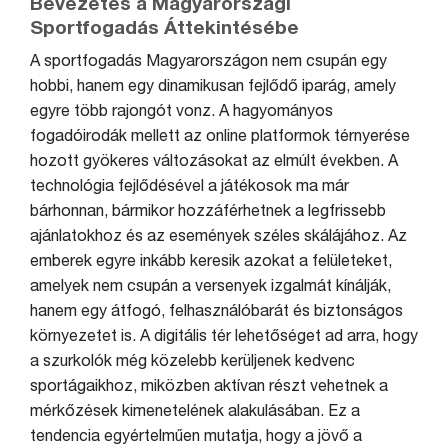
Bevezetés a Magyarországi
Sportfogadás Áttekintésébe
A sportfogadás Magyarországon nem csupán egy
hobbi, hanem egy dinamikusan fejlődő iparág, amely
egyre több rajongót vonz. A hagyományos
fogadóirodák mellett az online platformok térnyerése
hozott gyökeres változásokat az elmúlt években. A
technológia fejlődésével a játékosok ma már
bárhonnan, bármikor hozzáférhetnek a legfrissebb
ajánlatokhoz és az események széles skálájához. Az
emberek egyre inkább keresik azokat a felületeket,
amelyek nem csupán a versenyek izgalmát kínálják,
hanem egy átfogó, felhasználóbarát és biztonságos
környezetet is. A digitális tér lehetőséget ad arra, hogy
a szurkolók még közelebb kerüljenek kedvenc
sportágaikhoz, miközben aktívan részt vehetnek a
mérkőzések kimenetelének alakulásában. Ez a
tendencia egyértelműen mutatja, hogy a jövő a