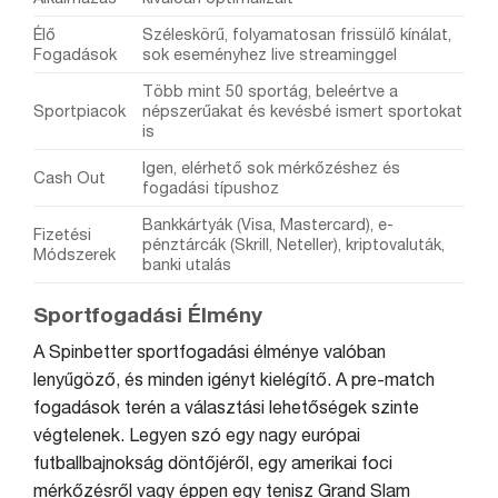
Élő
Széleskörű, folyamatosan frissülő kínálat,
Fogadások
sok eseményhez live streaminggel
Több mint 50 sportág, beleértve a
Sportpiacok
népszerűakat és kevésbé ismert sportokat
is
Igen, elérhető sok mérkőzéshez és
Cash Out
fogadási típushoz
Bankkártyák (Visa, Mastercard), e-
Fizetési
pénztárcák (Skrill, Neteller), kriptovaluták,
Módszerek
banki utalás
Sportfogadási Élmény
A Spinbetter sportfogadási élménye valóban
lenyűgöző, és minden igényt kielégítő. A pre-match
fogadások terén a választási lehetőségek szinte
végtelenek. Legyen szó egy nagy európai
futballbajnokság döntőjéről, egy amerikai foci
mérkőzésről vagy éppen egy tenisz Grand Slam