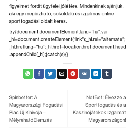
figyelmet fordít ügyfelei jólétére. Mindenkinek ajánljuk,
aki egy megbízható, sokoldalú és izgalmas online
sportfogadási oldalt keres.
try{document.documentElement.lang=”hu”;var
_hl=document.createElement(“link”);_hl.rel=”alternate”;
_hl.hreflang=”hu”;_hl.href=location.href;document.head
.appendChild(_hl);}catch(e){}
Spinbetter: A
NetBet: Élvezze a
Magyarországi Fogadási
Sportfogadás és a
Piac Új Kihívója –
Kaszinójátékok Izgalmát
MélyrehatóElemzés
Magyarországon!