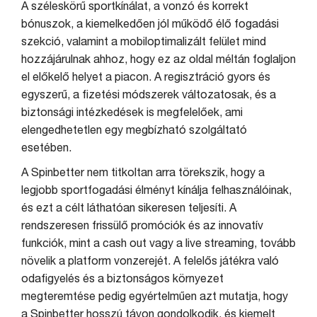
A széleskörű sportkínálat, a vonzó és korrekt
bónuszok, a kiemelkedően jól működő élő fogadási
szekció, valamint a mobiloptimalizált felület mind
hozzájárulnak ahhoz, hogy ez az oldal méltán foglaljon
el előkelő helyet a piacon. A regisztráció gyors és
egyszerű, a fizetési módszerek változatosak, és a
biztonsági intézkedések is megfelelőek, ami
elengedhetetlen egy megbízható szolgáltató
esetében.
A Spinbetter nem titkoltan arra törekszik, hogy a
legjobb sportfogadási élményt kínálja felhasználóinak,
és ezt a célt láthatóan sikeresen teljesíti. A
rendszeresen frissülő promóciók és az innovatív
funkciók, mint a cash out vagy a live streaming, tovább
növelik a platform vonzerejét. A felelős játékra való
odafigyelés és a biztonságos környezet
megteremtése pedig egyértelműen azt mutatja, hogy
a Spinbetter hosszú távon gondolkodik, és kiemelt