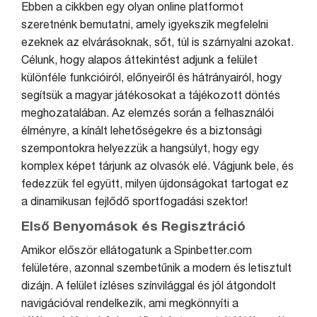
Ebben a cikkben egy olyan online platformot
szeretnénk bemutatni, amely igyekszik megfelelni
ezeknek az elvárásoknak, sőt, túl is szárnyalni azokat.
Célunk, hogy alapos áttekintést adjunk a felület
különféle funkcióiról, előnyeiről és hátrányairól, hogy
segítsük a magyar játékosokat a tájékozott döntés
meghozatalában. Az elemzés során a felhasználói
élményre, a kínált lehetőségekre és a biztonsági
szempontokra helyezzük a hangsúlyt, hogy egy
komplex képet tárjunk az olvasók elé. Vágjunk bele, és
fedezzük fel együtt, milyen újdonságokat tartogat ez
a dinamikusan fejlődő sportfogadási szektor!
Első Benyomások és Regisztráció
Amikor először ellátogatunk a Spinbetter.com
felületére, azonnal szembetűnik a modern és letisztult
dizájn. A felület ízléses színvilággal és jól átgondolt
navigációval rendelkezik, ami megkönnyíti a