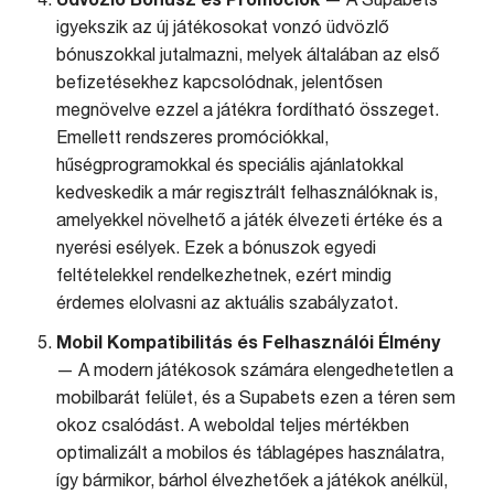
igyekszik az új játékosokat vonzó üdvözlő
bónuszokkal jutalmazni, melyek általában az első
befizetésekhez kapcsolódnak, jelentősen
megnövelve ezzel a játékra fordítható összeget.
Emellett rendszeres promóciókkal,
hűségprogramokkal és speciális ajánlatokkal
kedveskedik a már regisztrált felhasználóknak is,
amelyekkel növelhető a játék élvezeti értéke és a
nyerési esélyek. Ezek a bónuszok egyedi
feltételekkel rendelkezhetnek, ezért mindig
érdemes elolvasni az aktuális szabályzatot.
Mobil Kompatibilitás és Felhasználói Élmény
— A modern játékosok számára elengedhetetlen a
mobilbarát felület, és a Supabets ezen a téren sem
okoz csalódást. A weboldal teljes mértékben
optimalizált a mobilos és táblagépes használatra,
így bármikor, bárhol élvezhetőek a játékok anélkül,