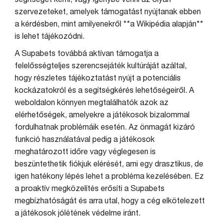
szervezeteket, amelyek támogatást nyújtanak ebben
a kérdésben, mint amilyenekről **a Wikipédia alapján**
is lehet tájékozódni.
A Supabets továbbá aktívan támogatja a
felelősségteljes szerencsejáték kultúráját azáltal,
hogy részletes tájékoztatást nyújt a potenciális
kockázatokról és a segítségkérés lehetőségeiről. A
weboldalon könnyen megtalálhatók azok az
elérhetőségek, amelyekre a játékosok bizalommal
fordulhatnak problémáik esetén. Az önmagát kizáró
funkció használatával pedig a játékosok
meghatározott időre vagy véglegesen is
beszüntethetik fiókjuk elérését, ami egy drasztikus, de
igen hatékony lépés lehet a probléma kezelésében. Ez
a proaktív megközelítés erősíti a Supabets
megbízhatóságát és arra utal, hogy a cég elkötelezett
a játékosok jólétének védelme iránt.