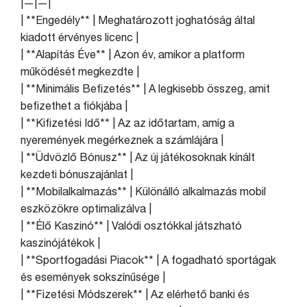
|—|—|
| **Engedély** | Meghatározott joghatóság által
kiadott érvényes licenc |
| **Alapítás Éve** | Azon év, amikor a platform
működését megkezdte |
| **Minimális Befizetés** | A legkisebb összeg, amit
befizethet a fiókjába |
| **Kifizetési Idő** | Az az időtartam, amíg a
nyeremények megérkeznek a számlájára |
| **Üdvözlő Bónusz** | Az új játékosoknak kínált
kezdeti bónuszajánlat |
| **Mobilalkalmazás** | Különálló alkalmazás mobil
eszközökre optimalizálva |
| **Élő Kaszinó** | Valódi osztókkal játszható
kaszinójátékok |
| **Sportfogadási Piacok** | A fogadható sportágak
és események sokszínűsége |
| **Fizetési Módszerek** | Az elérhető banki és