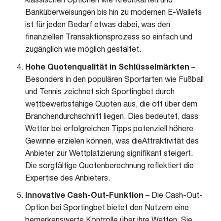
Banküberweisungen bis hin zu modernen E-Wallets
ist für jeden Bedarf etwas dabei, was den
finanziellen Transaktionsprozess so einfach und
zugänglich wie möglich gestaltet.
Hohe Quotenqualität in Schlüsselmärkten
–
Besonders in den populären Sportarten wie Fußball
und Tennis zeichnet sich Sportingbet durch
wettbewerbsfähige Quoten aus, die oft über dem
Branchendurchschnitt liegen. Dies bedeutet, dass
Wetter bei erfolgreichen Tipps potenziell höhere
Gewinne erzielen können, was dieAttraktivität des
Anbieter zur Wettplatzierung signifikant steigert.
Die sorgfältige Quotenberechnung reflektiert die
Expertise des Anbieters.
Innovative Cash-Out-Funktion
– Die Cash-Out-
Option bei Sportingbet bietet den Nutzern eine
bemerkenswerte Kontrolle über ihre Wetten. Sie