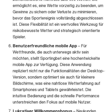
ermöglicht es, eine Wette vorzeitig zu beenden, um
Gewinne zu sichern oder Verluste zu minimieren,
bevor das Sportereignis vollständig abgeschlossen
ist. Diese Flexibilität ist ein wertvolles Werkzeug für
risikobewusste Wetter und strategisch orientierte
Spieler.
Benutzerfreundliche mobile App
– Für
Wettfreunde, die auch unterwegs aktiv sein
möchten, stellt Sportingbet eine hochentwickelte
mobile App zur Verfügung. Diese Anwendung
repliziert nicht nur die Funktionalitäten der Desktop-
Version, sondern optimiert sie auch für kleinere
Bildschirme, was eine nahtlose Wetterfahrung auf
Smartphones und Tablets gewährleistet. Die
intuitive Bedienung und die schnelle Performance
unterstreichen den Fokus auf mobile Nutzer.
Lukrativer Willkommensbonus
– Neukunden