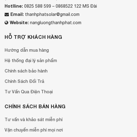
Hotlline:
0825 588 599 – 0868522 122 MS Đài
Email:
thanhphatsolar@gmail.com
Website:
nangluongthanhphat.com
HỖ TRỢ KHÁCH HÀNG
Hướng dẫn mua hàng
Hệ thống đại lý sản phẩm
Chính sách bảo hành
Chính Sách Đổi Trả
Tư Vấn Qua Điện Thoại
CHÍNH SÁCH BÁN HÀNG
Tư vấn và khảo sát miễn phí
Vận chuyển miễn phí mọi nơi