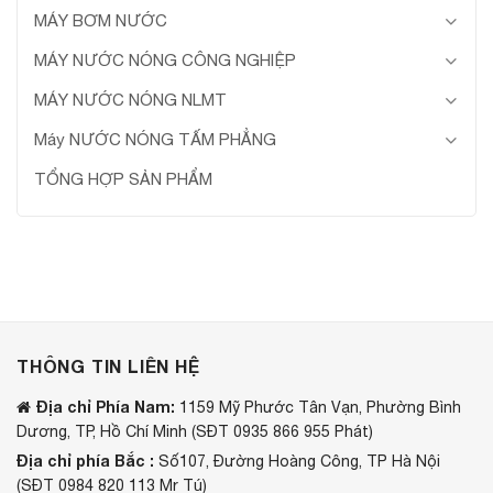
MÁY BƠM NƯỚC
MÁY NƯỚC NÓNG CÔNG NGHIỆP
MÁY NƯỚC NÓNG NLMT
Máy NƯỚC NÓNG TẤM PHẲNG
TỔNG HỢP SẢN PHẨM
THÔNG TIN LIÊN HỆ
Địa chỉ Phía Nam:
1159 Mỹ Phước Tân Vạn, Phường Bình
Dương, TP, Hồ Chí Minh (SĐT 0935 866 955 Phát)
Địa chỉ phía Bắc :
Số107, Đường Hoàng Công, TP Hà Nội
(SĐT 0984 820 113 Mr Tú)