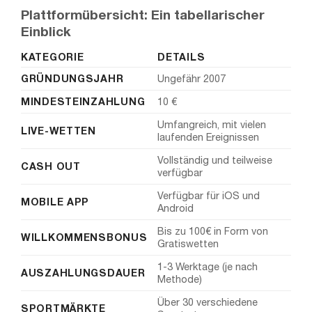
Plattformübersicht: Ein tabellarischer
Einblick
KATEGORIE
DETAILS
GRÜNDUNGSJAHR
Ungefähr 2007
MINDESTEINZAHLUNG
10 €
Umfangreich, mit vielen
LIVE-WETTEN
laufenden Ereignissen
Vollständig und teilweise
CASH OUT
verfügbar
Verfügbar für iOS und
MOBILE APP
Android
Bis zu 100€ in Form von
WILLKOMMENSBONUS
Gratiswetten
1-3 Werktage (je nach
AUSZAHLUNGSDAUER
Methode)
Über 30 verschiedene
SPORTMÄRKTE