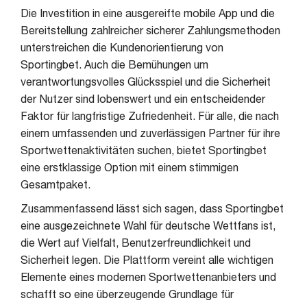
Die Investition in eine ausgereifte mobile App und die
Bereitstellung zahlreicher sicherer Zahlungsmethoden
unterstreichen die Kundenorientierung von
Sportingbet. Auch die Bemühungen um
verantwortungsvolles Glücksspiel und die Sicherheit
der Nutzer sind lobenswert und ein entscheidender
Faktor für langfristige Zufriedenheit. Für alle, die nach
einem umfassenden und zuverlässigen Partner für ihre
Sportwettenaktivitäten suchen, bietet Sportingbet
eine erstklassige Option mit einem stimmigen
Gesamtpaket.
Zusammenfassend lässt sich sagen, dass Sportingbet
eine ausgezeichnete Wahl für deutsche Wettfans ist,
die Wert auf Vielfalt, Benutzerfreundlichkeit und
Sicherheit legen. Die Plattform vereint alle wichtigen
Elemente eines modernen Sportwettenanbieters und
schafft so eine überzeugende Grundlage für