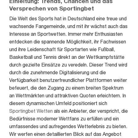
Einleitung: Trends, Chancen und das
Versprechen von Sportingbet
Die Welt des Sports hat in Deutschland eine treue und
wachsende Fangemeinde, und mit ihr wächst auch das
Interesse an Sportwetten. Immer mehr Enthusiasten
entdecken die spannende Möglichkeit, ihr Fachwissen
und ihre Leidenschaft für Sportarten wie Fußball,
Basketball und Tennis direkt an der Wettkampfstätte
durch gezielte Einsätze zu veredeln. Dieser Trend wird
durch die zunehmende Digitalisierung und die
Verfügbarkeit benutzerfreundlicher Plattformen weiter
befeuert, die den Zugang zu einem breiten Spektrum
an Wettmärkten und attraktiven Quoten erleichtern. In
diesem dynamischen Umfeld positioniert sich
Sportingbet Wetten
als ein Anbieter, der verspricht, die
Bedürfnisse moderner Wettfans zu erfüllen und ein
umfassendes und aufregendes Wetterlebnis zu bieten.
Wir werfen einen detaillierten Blick auf das Angebot