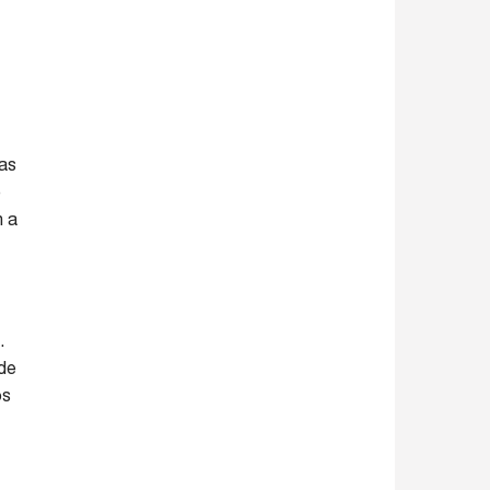
las
e
n a
.
 de
os