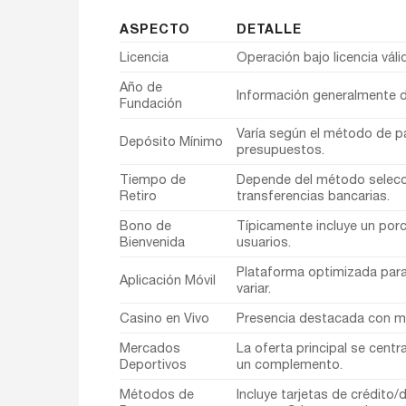
ASPECTO
DETALLE
Licencia
Operación bajo licencia válida
Año de
Información generalmente d
Fundación
Varía según el método de p
Depósito Mínimo
presupuestos.
Tiempo de
Depende del método selecci
Retiro
transferencias bancarias.
Bono de
Típicamente incluye un porc
Bienvenida
usuarios.
Plataforma optimizada para
Aplicación Móvil
variar.
Casino en Vivo
Presencia destacada con mes
Mercados
La oferta principal se cent
Deportivos
un complemento.
Métodos de
Incluye tarjetas de crédito/