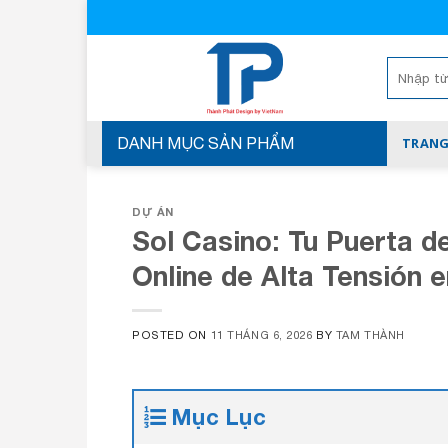
Skip
to
content
Tìm
kiếm:
DANH MỤC SẢN PHẨM
TRANG
DỰ ÁN
Sol Casino: Tu Puerta d
Online de Alta Tensión 
POSTED ON
11 THÁNG 6, 2026
BY
TAM THÀNH
Mục Lục