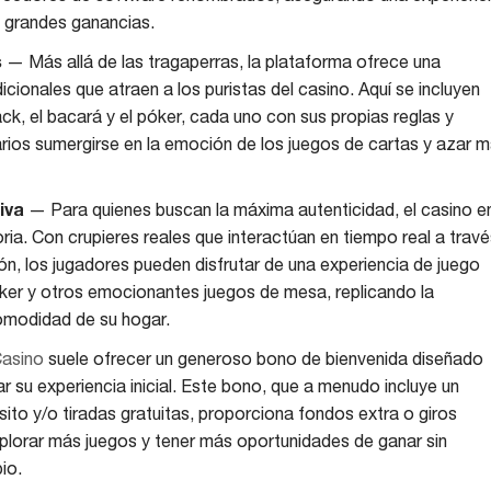
a grandes ganancias.
s
— Más allá de las tragaperras, la plataforma ofrece una
cionales que atraen a los puristas del casino. Aquí se incluyen
jack, el bacará y el póker, cada uno con sus propias reglas y
arios sumergirse en la emoción de los juegos de cartas y azar 
iva
— Para quienes buscan la máxima autenticidad, el casino e
ria. Con crupieres reales que interactúan en tiempo real a travé
ión, los jugadores pueden disfrutar de una experiencia de juego
 póker y otros emocionantes juegos de mesa, replicando la
omodidad de su hogar.
Casino
suele ofrecer un generoso bono de bienvenida diseñado
r su experiencia inicial. Este bono, que a menudo incluye un
sito y/o tiradas gratuitas, proporciona fondos extra o giros
xplorar más juegos y tener más oportunidades de ganar sin
io.