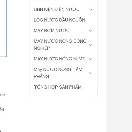
LINH KIỆN ĐIỆN NƯỚC
LỌC NƯỚC ĐẦU NGUỒN
MÁY BƠM NƯỚC
MÁY NƯỚC NÓNG CÔNG
NGHIỆP
MÁY NƯỚC NÓNG NLMT
Máy NƯỚC NÓNG TẤM
PHẲNG
TỔNG HỢP SẢN PHẨM
que
ón
,