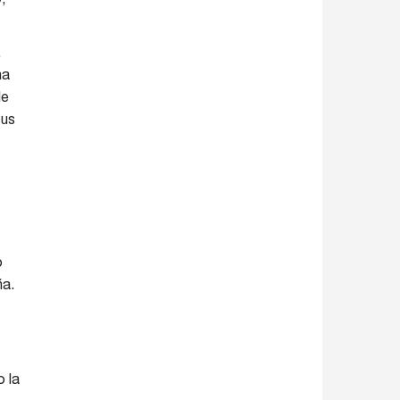
,
na
de
sus
o
ña.
o la