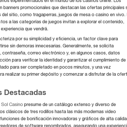
menos experimentados en el mundo de los casinos online. Los
 banners promocionales que destacan las ofertas principales s
s del sitio, como tragaperras, juegos de mesa o casino en vivo.
tos a las categorías de juegos invitan a explorar el contenido,
 experiencia que vendrá.
teriza por su simplicidad y eficiencia, un factor clave para
irse sin demoras innecesarias. Generalmente, se solicita
 contraseña, correo electrónico y, en algunos casos, datos
ión para verificar la identidad y garantizar el cumplimiento de 
iseñado para ser completado en pocos minutos, y una vez
ara realizar su primer depósito y comenzar a disfrutar de la ofer
ás Destacadas
—
Sol Casino
presume de un catálogo extenso y diverso de
s clásicos de tres rodillos hasta las más modernas video
 funciones de bonificación innovadoras y gráficos de alta calida
oveedores de software renombrados, asegurando una experienc