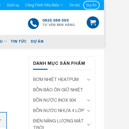
Dịch vụ
Công Trình Tiêu Biểu
Tin tức
Dự Án
0825 588 599
TƯ VẤN BÁN HÀNG
ỂU
TIN TỨC
DỰ ÁN
DANH MỤC SẢN PHẨM
BƠM NHIỆT HEATPUM
BỒN BẢO ÔN GIỮ NHIỆT
BỒN NƯỚC INOX 304
BỒN NƯỚC NHỰA 4 LỚP
ĐIỆN NĂNG LƯỢNG MẶT
TRỜI