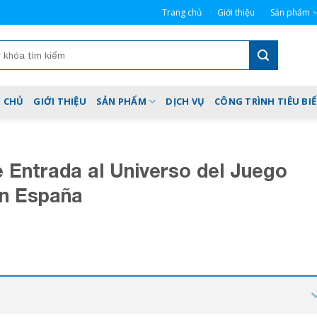
Trang chủ
Giới thiệu
Sản phẩm
 CHỦ
GIỚI THIỆU
SẢN PHẨM
DỊCH VỤ
CÔNG TRÌNH TIÊU BI
e Entrada al Universo del Juego
en España