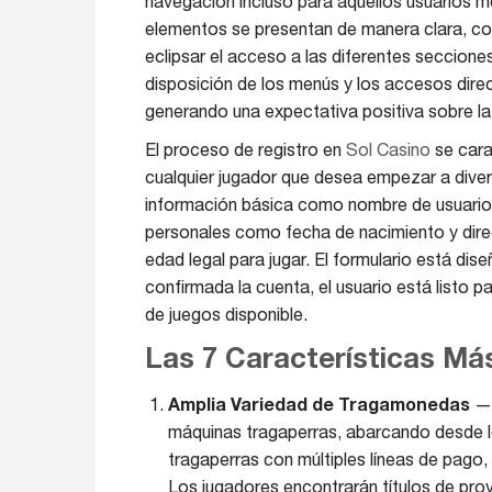
navegación incluso para aquellos usuarios 
elementos se presentan de manera clara, con
eclipsar el acceso a las diferentes seccione
disposición de los menús y los accesos direc
generando una expectativa positiva sobre la
El proceso de registro en
Sol Casino
se carac
cualquier jugador que desea empezar a divert
información básica como nombre de usuario,
personales como fecha de nacimiento y direcc
edad legal para jugar. El formulario está d
confirmada la cuenta, el usuario está listo p
de juegos disponible.
Las 7 Características M
Amplia Variedad de Tragamonedas
máquinas tragaperras, abarcando desde lo
tragaperras con múltiples líneas de pago,
Los jugadores encontrarán títulos de pr