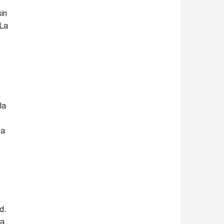
in
 La
la
ta
d.
ia