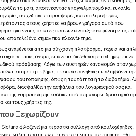
ουργικού διαδικτυακού καζίνο. Ο σχεδιασμός είναι καθαρός, 
ουράζει το μάτι, αποπνέοντας επαγγελματισμό και ευκολία
τηγορίες παιχνιδιών, οι προσφορές και οι πληροφορίες
πιτρέποντας στους χρήστες να βρουν γρήγορα αυτό που
η και για νέους παίκτες που δεν είναι εξοικειωμένοι με τις onl
που αποτελεί ένα σημαντικό πλεονέκτημα.
όπως αναμένεται από μια σύγχρονη πλατφόρμα, ταχεία και απλ
τοιχείων, όπως όνομα, επώνυμο, διεύθυνση email, ημερομηνία
 κωδικού πρόσβασης. Λόγω των αυστηρών κανονισμών στον χώ
αι ένα απαραίτητο βήμα, το οποίο συνήθως περιλαμβάνει την
γράφου ταυτοποίησης, όπως η ταυτότητα ή το διαβατήριο. Α
ρονοβόρα, διασφαλίζει την ασφάλεια του λογαριασμού σας και
 και της νομιμοποίησης εσόδων από παράνομες δραστηριότητ
και τους χρήστες της.
 που Ξεχωρίζουν
ο Slotuna φιλοξενεί μια τεράστια συλλογή από κουλοχέρηδες,
 casino, καλύπτοντας όλα τα γούστα και τις προτιμήσεις. Θα