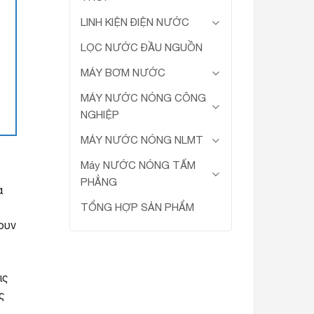
LINH KIỆN ĐIỆN NƯỚC
LỌC NƯỚC ĐẦU NGUỒN
MÁY BƠM NƯỚC
MÁY NƯỚC NÓNG CÔNG
NGHIỆP
MÁY NƯỚC NÓNG NLMT
Máy NƯỚC NÓNG TẤM
PHẲNG
α
TỔNG HỢP SẢN PHẨM
ρουν
ις
ς