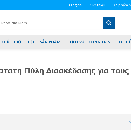
Trang chủ
Giới thiệu
Sản phẩm
 CHỦ
GIỚI THIỆU
SẢN PHẨM
DỊCH VỤ
CÔNG TRÌNH TIÊU BI
στατη Πύλη Διασκέδασης για τους