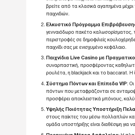
βρείτε από τα κλασικά αγαπημένα μέχρι
παιχνιδιών.
Ελκυστικό Πρόγραμμα Επιβράβευσης
γενναιόδωρο πακέτο καλωσορίσματος, τ
περιστροφές σε δημοφιλείς κουλοχέρηδες
παιχνίδι σας με ενισχυμένο κεφάλαιο.
Παιχνίδια Live Casino με Πραγματικ
συναρπαστική, προσφέροντας καθηλωτικέ
ρουλέτα, η blackjack και το baccarat. 
Σύστημα Πόντων και Επίπεδα VIP
: Ο
πόντων που μεταφράζονται σε ανταμοιβέ
προσφέρει αποκλειστικά μπόνους, καλύτ
Υψηλής Ποιότητας Υποστήριξη Πελ
στους παίκτες του μέσω πολλαπλών καναλ
ομάδα υποστήριξης είναι διαθέσιμη για 
Προηγμένα Μέτρα Ασφαλείας
: Η πλα