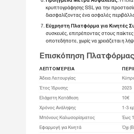
κρυπτογράφησης SSL για την προστασία
διασφαλίζοντας ένα ασφαλές περιβάλλον
Εύχρηστη Πλατφόρμα για Κινητές Σ
συσκευές, επιτρέποντας στους παίκτες
οποτεδήποτε, χωρίς να χρειάζεται η λήψ
Επισκόπηση Πλατφόρμα
ΛΕΠΤΟΜΈΡΕΙΑ
ΠΕΡ
Άδεια Λειτουργίας
Κύπρο
Έτος Ίδρυσης
2023
Ελάχιστη Κατάθεση
10€
Χρόνος Ανάληψης
1-3 ε
Μπόνους Καλωσορίσματος
Έως 1
Εφαρμογή για Κινητά
Όχι (