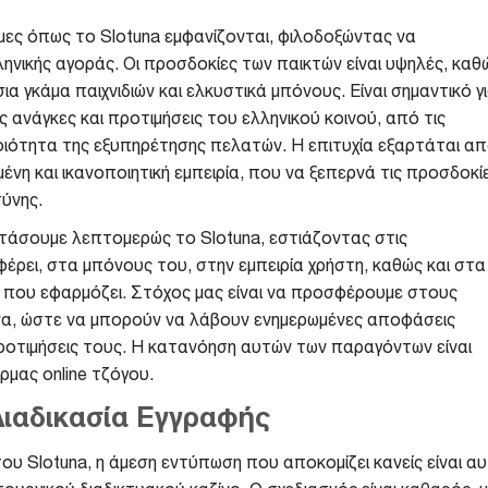
μες όπως το Slotuna εμφανίζονται, φιλοδοξώντας να
ηνικής αγοράς. Οι προσδοκίες των παικτών είναι υψηλές, καθ
α γκάμα παιχνιδιών και ελκυστικά μπόνους. Είναι σημαντικό γ
ς ανάγκες και προτιμήσεις του ελληνικού κοινού, από τις
οιότητα της εξυπηρέτησης πελατών. Η επιτυχία εξαρτάται α
νη και ικανοποιητική εμπειρία, που να ξεπερνά τις προσδοκί
σύνης.
ετάσουμε λεπτομερώς το Slotuna, εστιάζοντας στις
έρει, στα μπόνους του, στην εμπειρία χρήστη, καθώς και στα
ύ που εφαρμόζει. Στόχος μας είναι να προσφέρουμε στους
να, ώστε να μπορούν να λάβουν ενημερωμένες αποφάσεις
 προτιμήσεις τους. Η κατανόηση αυτών των παραγόντων είναι
όρμας online τζόγου.
Διαδικασία Εγγραφής
 Slotuna, η άμεση εντύπωση που αποκομίζει κανείς είναι α