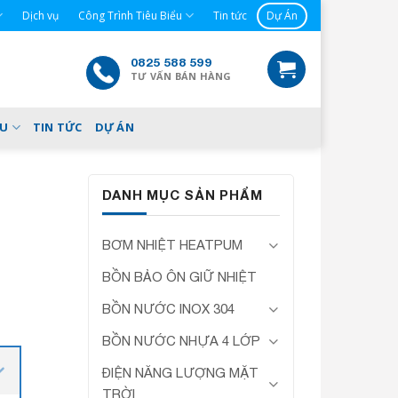
Dịch vụ
Công Trình Tiêu Biểu
Tin tức
Dự Án
0825 588 599
TƯ VẤN BÁN HÀNG
ỂU
TIN TỨC
DỰ ÁN
DANH MỤC SẢN PHẨM
BƠM NHIỆT HEATPUM
BỒN BẢO ÔN GIỮ NHIỆT
BỒN NƯỚC INOX 304
BỒN NƯỚC NHỰA 4 LỚP
ĐIỆN NĂNG LƯỢNG MẶT
TRỜI