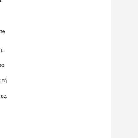
με
ine
ή.
ρο
υτή
ες,