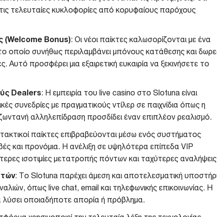
 τις τελευταίες κυκλοφορίες από κορυφαίους παρόχους
 (Welcome Bonus)
: Οι νέοι παίκτες καλωσορίζονται με ένα
ο οποίο συνήθως περιλαμβάνει μπόνους κατάθεσης και δωρ
. Αυτό προσφέρει μια εξαιρετική ευκαιρία να ξεκινήσετε το
ούς Dealers
: Η εμπειρία του live casino στο Slotuna είναι
ς συνεδρίες με πραγματικούς ντίλερ σε παιχνίδια όπως η
Η ζωντανή αλληλεπίδραση προσδίδει έναν επιπλέον ρεαλισμό.
ι τακτικοί παίκτες επιβραβεύονται μέσω ενός συστήματος
ς και προνόμια. Η ανέλιξη σε υψηλότερα επίπεδα VIP
ερες ισοτιμίες μετατροπής πόντων και ταχύτερες αναλήψεις
ατών
: Το Slotuna παρέχει άμεση και αποτελεσματική υποστήρ
ιών, όπως live chat, email και τηλεφωνικής επικοινωνίας. Η
να λύσει οποιαδήποτε απορία ή πρόβλημα.
τφόρμα χρησιμοποιεί την τελευταία λέξη της τεχνολογίας