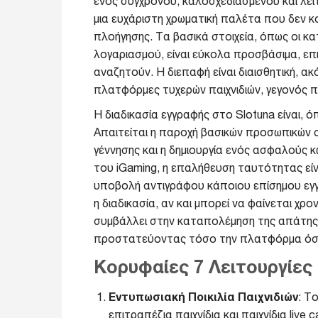
ενός σύγχρονου, καλοσχεδιασμένου και λειτ
μια ευχάριστη χρωματική παλέτα που δεν κ
πλοήγησης. Τα βασικά στοιχεία, όπως οι κα
λογαριασμού, είναι εύκολα προσβάσιμα, ε
αναζητούν. Η διεπαφή είναι διαισθητική, ακόμ
πλατφόρμες τυχερών παιχνιδιών, γεγονός 
Η διαδικασία εγγραφής στο Slotuna είναι, 
Απαιτείται η παροχή βασικών προσωπικών σ
γέννησης και η δημιουργία ενός ασφαλούς
του iGaming, η επαλήθευση ταυτότητας είν
υποβολή αντιγράφου κάποιου επίσημου εγ
η διαδικασία, αν και μπορεί να φαίνεται χ
συμβάλλει στην καταπολέμηση της απάτης
προστατεύοντας τόσο την πλατφόρμα όσο 
Κορυφαίες 7 Λειτουργίες
Εντυπωσιακή Ποικιλία Παιχνιδιών
: Τ
επιτραπέζια παιχνίδια και παιχνίδια live