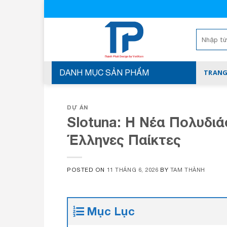
Skip
to
content
Tìm
kiếm:
DANH MỤC SẢN PHẨM
TRANG
DỰ ÁN
Slotuna: Η Νέα Πολυδιά
Έλληνες Παίκτες
POSTED ON
11 THÁNG 6, 2026
BY
TAM THÀNH
Mục Lục