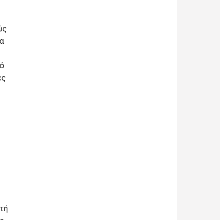
ώς
ια
πό
ες
υτή