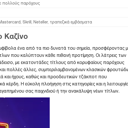
με πολλούς παρόχους
Mastercard, Skrill, Neteller, τραπεζικά εμβάσματα
ο Καζίνο
ναμφίβολα ένα από τα πιο δυνατά του σημεία, προσφέροντας μ
τλων που καλύπτουν κάθε πιθανή προτίμηση. Οι λάτρεις των
άδεισο, με εκατοντάδες τίτλους από κορυφαίους παρόχους
O και πολλές άλλες, συμπεριλαμβανομένων κλασικών φρουτώδ
κά και ήχους, καθώς και προοδευτικών τζάκποτ που
 κέρδη. Η εύκολη πλοήγηση στις κατηγορίες και η λειτουργί
γαπημένου σας παιχνιδιού ή την ανακάλυψη νέων τίτλων.