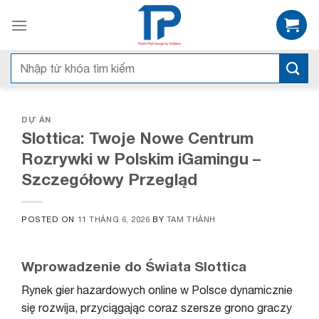
Skip
to
content
Tìm
kiếm:
DỰ ÁN
Slottica: Twoje Nowe Centrum
Rozrywki w Polskim iGamingu –
Szczegółowy Przegląd
POSTED ON
11 THÁNG 6, 2026
BY
TAM THÀNH
Wprowadzenie do Świata Slottica
Rynek gier hazardowych online w Polsce dynamicznie
się rozwija, przyciągając coraz szersze grono graczy