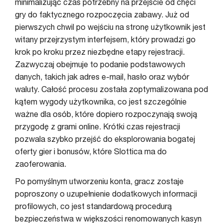
minimalizując czas potrzebny na przejście od chęci
gry do faktycznego rozpoczęcia zabawy. Już od
pierwszych chwil po wejściu na stronę użytkownik jest
witany przejrzystym interfejsem, który prowadzi go
krok po kroku przez niezbędne etapy rejestracji.
Zazwyczaj obejmuje to podanie podstawowych
danych, takich jak adres e-mail, hasło oraz wybór
waluty. Całość procesu została zoptymalizowana pod
kątem wygody użytkownika, co jest szczególnie
ważne dla osób, które dopiero rozpoczynają swoją
przygodę z grami online. Krótki czas rejestracji
pozwala szybko przejść do eksplorowania bogatej
oferty gier i bonusów, które Slottica ma do
zaoferowania.
Po pomyślnym utworzeniu konta, gracz zostaje
poproszony o uzupełnienie dodatkowych informacji
profilowych, co jest standardową procedurą
bezpieczeństwa w większości renomowanych kasyn