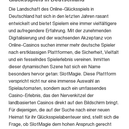
Die Landschaft des Online-Glücksspiels in
Deutschland hat sich in den letzten Jahren rasant
entwickelt und bietet Spielern eine immer vielfältigere
und aufregendere Erfahrung. Mit der zunehmenden
Digitalisierung und der wachsenden Akzeptanz von
Online-Casinos suchen immer mehr deutsche Spieler
nach erstklassigen Plattformen, die Sicherheit, Vielfalt
und ein fesselndes Spielerlebnis vereinen. Inmitten
dieser dynamischen Szene hat sich ein Name
besonders hervor getan: SlotMagie. Diese Plattform
verspricht nicht nur eine immense Auswahl an
Spielautomaten, sondern auch ein umfassendes
Casino-Erlebnis, das den Nervenkitzel der
landbasierten Casinos direkt auf den Bildschirm bringt.
Für diejenigen, die auf der Suche nach einer neuen
Heimat für ihr Glücksspielabenteuer sind, stellt sich die
Frage, ob SlotMagie dem hohen Anspruch gerecht