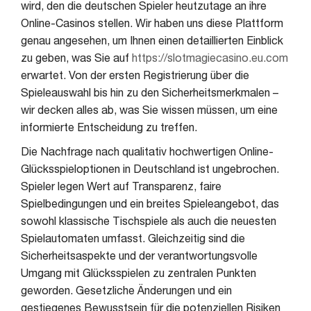
wird, den die deutschen Spieler heutzutage an ihre
Online-Casinos stellen. Wir haben uns diese Plattform
genau angesehen, um Ihnen einen detaillierten Einblick
zu geben, was Sie auf
https://slotmagiecasino.eu.com
erwartet. Von der ersten Registrierung über die
Spieleauswahl bis hin zu den Sicherheitsmerkmalen –
wir decken alles ab, was Sie wissen müssen, um eine
informierte Entscheidung zu treffen.
Die Nachfrage nach qualitativ hochwertigen Online-
Glücksspieloptionen in Deutschland ist ungebrochen.
Spieler legen Wert auf Transparenz, faire
Spielbedingungen und ein breites Spieleangebot, das
sowohl klassische Tischspiele als auch die neuesten
Spielautomaten umfasst. Gleichzeitig sind die
Sicherheitsaspekte und der verantwortungsvolle
Umgang mit Glücksspielen zu zentralen Punkten
geworden. Gesetzliche Änderungen und ein
gestiegenes Bewusstsein für die potenziellen Risiken