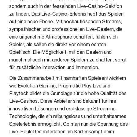
sondern auch in der fesselnden Live-Casino-Sektion
zu finden. Das Live-Casino-Erlebnis hebt das Spielen
auf eine neue Ebene. Mit hochauflösenden Streams,
sympathischen und professionellen Live-Dealern, die
eine angenehme Atmosphäre schaffen, fühlen sich
Spieler, als säßen sie direkt vor einem echten
Spieltisch. Die Möglichkeit, mit den Dealern und
manchmal auch mit anderen Spielern zu chatten, sorgt
für zusätzliche Interaktion und Immersion.
Die Zusammenarbeit mit namhaften Spieleentwicklern
wie Evolution Gaming, Pragmatic Play Live und
Playtech bildet die Grundlage für die hohe Qualität des
Live-Casinos. Diese Anbieter sind bekannt für ihre
innovativen Lösungen und erstklassige Streaming-
Technologie, die ein reibungsloses und unterhaltsames
Spielerlebnis ermöglicht. Ob man nun die Spannung des
Live-Roulettes miterleben, im Kartenkampf beim