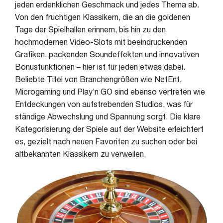
jeden erdenklichen Geschmack und jedes Thema ab.
Von den fruchtigen Klassikern, die an die goldenen
Tage der Spielhallen erinnern, bis hin zu den
hochmodernen Video-Slots mit beeindruckenden
Grafiken, packenden Soundeffekten und innovativen
Bonusfunktionen – hier ist für jeden etwas dabei.
Beliebte Titel von Branchengrößen wie NetEnt,
Microgaming und Play’n GO sind ebenso vertreten wie
Entdeckungen von aufstrebenden Studios, was für
ständige Abwechslung und Spannung sorgt. Die klare
Kategorisierung der Spiele auf der Website erleichtert
es, gezielt nach neuen Favoriten zu suchen oder bei
altbekannten Klassikern zu verweilen.