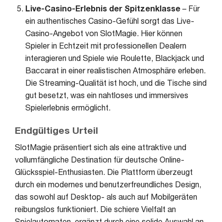
Live-Casino-Erlebnis der Spitzenklasse
– Für
ein authentisches Casino-Gefühl sorgt das Live-
Casino-Angebot von SlotMagie. Hier können
Spieler in Echtzeit mit professionellen Dealern
interagieren und Spiele wie Roulette, Blackjack und
Baccarat in einer realistischen Atmosphäre erleben.
Die Streaming-Qualität ist hoch, und die Tische sind
gut besetzt, was ein nahtloses und immersives
Spielerlebnis ermöglicht.
Endgültiges Urteil
SlotMagie präsentiert sich als eine attraktive und
vollumfängliche Destination für deutsche Online-
Glücksspiel-Enthusiasten. Die Plattform überzeugt
durch ein modernes und benutzerfreundliches Design,
das sowohl auf Desktop- als auch auf Mobilgeräten
reibungslos funktioniert. Die schiere Vielfalt an
Spielautomaten, ergänzt durch eine solide Auswahl an