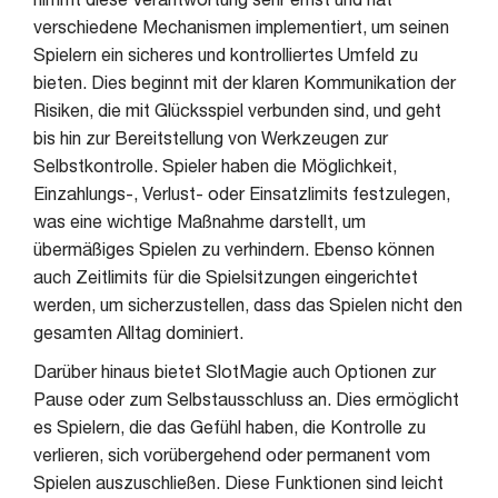
verschiedene Mechanismen implementiert, um seinen
Spielern ein sicheres und kontrolliertes Umfeld zu
bieten. Dies beginnt mit der klaren Kommunikation der
Risiken, die mit Glücksspiel verbunden sind, und geht
bis hin zur Bereitstellung von Werkzeugen zur
Selbstkontrolle. Spieler haben die Möglichkeit,
Einzahlungs-, Verlust- oder Einsatzlimits festzulegen,
was eine wichtige Maßnahme darstellt, um
übermäßiges Spielen zu verhindern. Ebenso können
auch Zeitlimits für die Spielsitzungen eingerichtet
werden, um sicherzustellen, dass das Spielen nicht den
gesamten Alltag dominiert.
Darüber hinaus bietet SlotMagie auch Optionen zur
Pause oder zum Selbstausschluss an. Dies ermöglicht
es Spielern, die das Gefühl haben, die Kontrolle zu
verlieren, sich vorübergehend oder permanent vom
Spielen auszuschließen. Diese Funktionen sind leicht