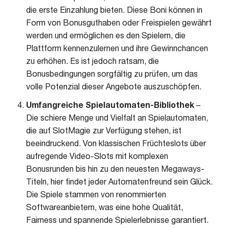
die erste Einzahlung bieten. Diese Boni können in
Form von Bonusguthaben oder Freispielen gewährt
werden und ermöglichen es den Spielern, die
Plattform kennenzulernen und ihre Gewinnchancen
zu erhöhen. Es ist jedoch ratsam, die
Bonusbedingungen sorgfältig zu prüfen, um das
volle Potenzial dieser Angebote auszuschöpfen.
Umfangreiche Spielautomaten-Bibliothek
–
Die schiere Menge und Vielfalt an Spielautomaten,
die auf SlotMagie zur Verfügung stehen, ist
beeindruckend. Von klassischen Früchteslots über
aufregende Video-Slots mit komplexen
Bonusrunden bis hin zu den neuesten Megaways-
Titeln, hier findet jeder Automatenfreund sein Glück.
Die Spiele stammen von renommierten
Softwareanbietern, was eine hohe Qualität,
Fairness und spannende Spielerlebnisse garantiert.