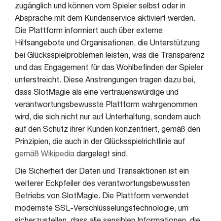
zugänglich und können vom Spieler selbst oder in
Absprache mit dem Kundenservice aktiviert werden.
Die Plattform informiert auch über externe
Hilfsangebote und Organisationen, die Unterstützung
bei Glücksspielproblemen leisten, was die Transparenz
und das Engagement für das Wohlbefinden der Spieler
unterstreicht. Diese Anstrengungen tragen dazu bei,
dass SlotMagie als eine vertrauenswürdige und
verantwortungsbewusste Plattform wahrgenommen
wird, die sich nicht nur auf Unterhaltung, sondern auch
auf den Schutz ihrer Kunden konzentriert, gemäß den
Prinzipien, die auch in der Glücksspielrichtlinie auf
gemäß Wikipedia
dargelegt sind.
Die Sicherheit der Daten und Transaktionen ist ein
weiterer Eckpfeiler des verantwortungsbewussten
Betriebs von SlotMagie. Die Plattform verwendet
modernste SSL-Verschlüsselungstechnologie, um
sicherzustellen, dass alle sensiblen Informationen, die