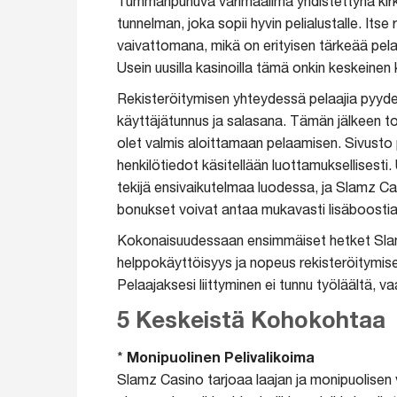
Tummanpuhuva värimaailma yhdistettynä kirk
tunnelman, joka sopii hyvin pelialustalle. It
vaivattomana, mikä on erityisen tärkeää pelaa
Usein uusilla kasinoilla tämä onkin keskeine
Rekisteröitymisen yhteydessä pelaajia pyyd
käyttäjätunnus ja salasana. Tämän jälkeen t
olet valmis aloittamaan pelaamisen. Sivusto p
henkilötiedot käsitellään luottamuksellisesti. U
tekijä ensivaikutelmaa luodessa, ja Slamz Cas
bonukset voivat antaa mukavasti lisäboostia
Kokonaisuudessaan ensimmäiset hetket Slamz 
helppokäyttöisyys ja nopeus rekisteröitymisen
Pelaajaksesi liittyminen ei tunnu työläältä, 
5 Keskeistä Kohokohtaa
Monipuolinen Pelivalikoima
*
Slamz Casino tarjoaa laajan ja monipuolisen v