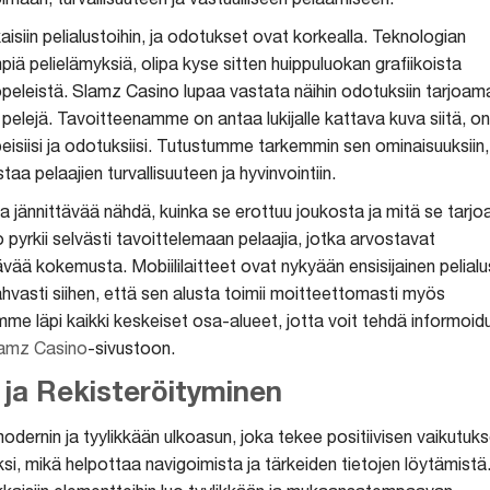
siin pelialustoihin, ja odotukset ovat korkealla. Teknologian
piä pelielämyksiä, olipa kyse sitten huippuluokan grafiikoista
inopeleistä. Slamz Casino lupaa vastata näihin odotuksiin tarjoama
 pelejä. Tavoitteenamme on antaa lukijalle kattava kuva siitä, o
rpeisiisi ja odotuksiisi. Tutustumme tarkemmin sen ominaisuuksiin,
a pelaajien turvallisuuteen ja hyvinvointiin.
na jännittävää nähdä, kuinka se erottuu joukosta ja mitä se tarjo
o pyrkii selvästi tavoittelemaan pelaajia, jotka arvostavat
tävää kokemusta. Mobiililaitteet ovat nykyään ensisijainen pelial
hvasti siihen, että sen alusta toimii moitteettomasti myös
mme läpi kaikki keskeiset osa-alueet, jotta voit tehdä informoid
amz Casino
-sivustoon.
ja Rekisteröityminen
odernin ja tyylikkään ulkoasun, joka tekee positiivisen vaikutuks
eksi, mikä helpottaa navigoimista ja tärkeiden tietojen löytämistä