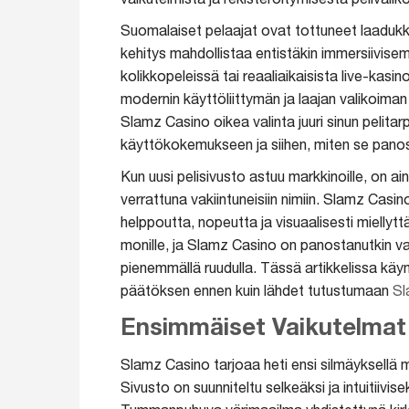
Suomalaiset pelaajat ovat tottuneet laadukkai
kehitys mahdollistaa entistäkin immersiivisem
kolikkopeleissä tai reaaliaikaisista live-kas
modernin käyttöliittymän ja laajan valikoiman
Slamz Casino oikea valinta juuri sinun pelita
käyttökokemukseen ja siihen, miten se panosta
Kun uusi pelisivusto astuu markkinoille, on ai
verrattuna vakiintuneisiin nimiin. Slamz Casin
helppoutta, nopeutta ja visuaalisesti miellyt
monille, ja Slamz Casino on panostanutkin va
pienemmällä ruudulla. Tässä artikkelissa käy
päätöksen ennen kuin lähdet tutustumaan
Sl
Ensimmäiset Vaikutelmat 
Slamz Casino tarjoaa heti ensi silmäyksellä m
Sivusto on suunniteltu selkeäksi ja intuitiivis