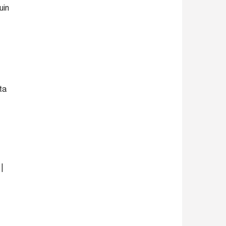
uin
ta
|