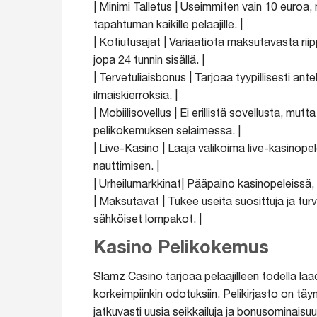
| Minimi Talletus | Useimmiten vain 10 euro
tapahtuman kaikille pelaajille. |
| Kotiutusajat | Variaatiota maksutavasta ri
jopa 24 tunnin sisällä. |
| Tervetuliaisbonus | Tarjoaa tyypillisesti ante
ilmaiskierroksia. |
| Mobiilisovellus | Ei erillistä sovellusta, mu
pelikokemuksen selaimessa. |
| Live-Kasino | Laaja valikoima live-kasinopel
nauttimisen. |
| Urheilumarkkinat| Pääpaino kasinopeleissä, ei
| Maksutavat | Tukee useita suosittuja ja tur
sähköiset lompakot. |
Kasino Pelikokemus
Slamz Casino tarjoaa pelaajilleen todella l
korkeimpiinkin odotuksiin. Pelikirjasto on täy
jatkuvasti uusia seikkailuja ja bonusominaisuu