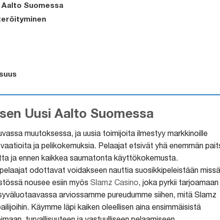
i Aalto Suomessa
teröityminen
isuus
isen Uusi Aalto Suomessa
assa muutoksessa, ja uusia toimijoita ilmestyy markkinoille
ovaatioita ja pelikokemuksia. Pelaajat etsivät yhä enemmän pait
uutta ja ennen kaikkea saumatonta käyttökokemusta.
a pelaajat odottavat voidakseen nauttia suosikkipeleistään missä
istössä nousee esiin myös
Slamz Casino
, joka pyrkii tarjoamaan
ä syväluotaavassa arviossamme pureudumme siihen, mitä Slamz
ailijoihin. Käymme läpi kaiken oleellisen aina ensimmäisistä
oimaan, turvallisuuteen ja vastuulliseen pelaamiseen.