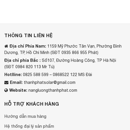
THÔNG TIN LIÊN HỆ
Địa chỉ Phía Nam:
1159 Mỹ Phước Tân Vạn, Phường Bình
Dương, TP, Hồ Chí Minh (SĐT 0935 866 955 Phát)
Địa chỉ phía Bắc :
Số107, Đường Hoàng Công, TP Hà Nội
(SĐT 0984 820 113 Mr Tú)
Hotlline:
0825 588 599 – 0868522 122 MS Đài
Email:
thanhphatsolar@gmail.com
Website:
nangluongthanhphat.com
HỖ TRỢ KHÁCH HÀNG
Hướng dẫn mua hàng
Hệ thống đại lý sản phẩm