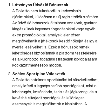
Látványos Üdvözlő Bónuszok
A Rolletto nem fukarkodik a kedvcsináló
ajánlatokkal, különösen az új regisztrálók számára.
Az üdvözlő bónuszok általában vonzóak, gyakran
kiegészülnek ingyenes fogadásokkal vagy egyéb
extra promóciókkal, amelyek jelentősen
megnövelhetik a játékosok kezdő tőkéjét és így a
nyerési esélyeiket is. Ezek a bónuszok remek
lehetőséget biztosítanak a platform tesztelésére
és a különböző fogadási stratégiák kipróbálására
kockázatmentesebb módon.
Széles Sportpiac Választék
A Rolletto hatalmas sportkínálattal büszkélkedhet,
amely lefedi a legnépszerűbb sportágakat, mint a
labdarúgás, kosárlabda, tenisz és jégkorong, de a
kevésbé elterjedt sportágak és különleges
események is megtalálhatók a kínálatban. A