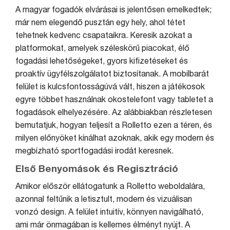
A magyar fogadók elvárásai is jelentősen emelkedtek;
már nem elegendő pusztán egy hely, ahol tétet
tehetnek kedvenc csapataikra. Keresik azokat a
platformokat, amelyek széleskörű piacokat, élő
fogadási lehetőségeket, gyors kifizetéseket és
proaktív ügyfélszolgálatot biztosítanak. A mobilbarát
felület is kulcsfontosságúvá vált, hiszen a játékosok
egyre többet használnak okostelefont vagy tabletet a
fogadások elhelyezésére. Az alábbiakban részletesen
bemutatjuk, hogyan teljesít a Rolletto ezen a téren, és
milyen előnyöket kínálhat azoknak, akik egy modern és
megbízható sportfogadási irodát keresnek.
Első Benyomások és Regisztráció
Amikor először ellátogatunk a Rolletto weboldalára,
azonnal feltűnik a letisztult, modern és vizuálisan
vonzó design. A felület intuitív, könnyen navigálható,
ami már önmagában is kellemes élményt nyújt. A