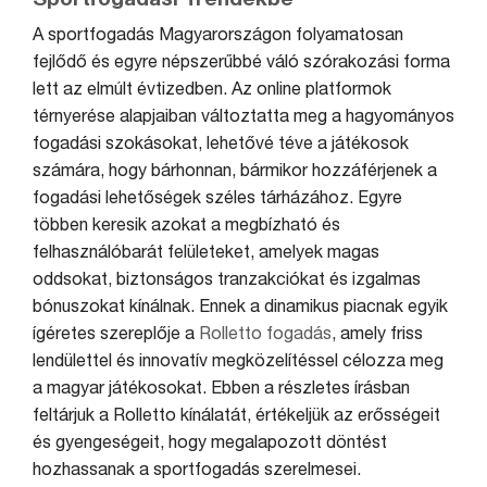
A sportfogadás Magyarországon folyamatosan
fejlődő és egyre népszerűbbé váló szórakozási forma
lett az elmúlt évtizedben. Az online platformok
térnyerése alapjaiban változtatta meg a hagyományos
fogadási szokásokat, lehetővé téve a játékosok
számára, hogy bárhonnan, bármikor hozzáférjenek a
fogadási lehetőségek széles tárházához. Egyre
többen keresik azokat a megbízható és
felhasználóbarát felületeket, amelyek magas
oddsokat, biztonságos tranzakciókat és izgalmas
bónuszokat kínálnak. Ennek a dinamikus piacnak egyik
ígéretes szereplője a
Rolletto fogadás
, amely friss
lendülettel és innovatív megközelítéssel célozza meg
a magyar játékosokat. Ebben a részletes írásban
feltárjuk a Rolletto kínálatát, értékeljük az erősségeit
és gyengeségeit, hogy megalapozott döntést
hozhassanak a sportfogadás szerelmesei.