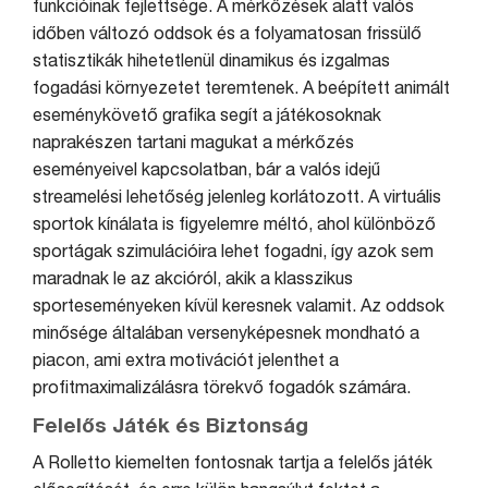
funkcióinak fejlettsége. A mérkőzések alatt valós
időben változó oddsok és a folyamatosan frissülő
statisztikák hihetetlenül dinamikus és izgalmas
fogadási környezetet teremtenek. A beépített animált
eseménykövető grafika segít a játékosoknak
naprakészen tartani magukat a mérkőzés
eseményeivel kapcsolatban, bár a valós idejű
streamelési lehetőség jelenleg korlátozott. A virtuális
sportok kínálata is figyelemre méltó, ahol különböző
sportágak szimulációira lehet fogadni, így azok sem
maradnak le az akcióról, akik a klasszikus
sporteseményeken kívül keresnek valamit. Az oddsok
minősége általában versenyképesnek mondható a
piacon, ami extra motivációt jelenthet a
profitmaximalizálásra törekvő fogadók számára.
Felelős Játék és Biztonság
A Rolletto kiemelten fontosnak tartja a felelős játék