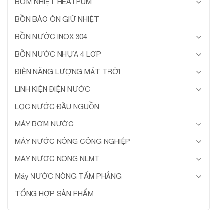
BƠM NHIỆT HEATPUM
BỒN BẢO ÔN GIỮ NHIỆT
BỒN NƯỚC INOX 304
BỒN NƯỚC NHỰA 4 LỚP
ĐIỆN NĂNG LƯỢNG MẶT TRỜI
LINH KIỆN ĐIỆN NƯỚC
LỌC NƯỚC ĐẦU NGUỒN
MÁY BƠM NƯỚC
MÁY NƯỚC NÓNG CÔNG NGHIỆP
MÁY NƯỚC NÓNG NLMT
Máy NƯỚC NÓNG TẤM PHẲNG
TỔNG HỢP SẢN PHẨM