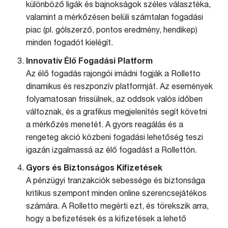
különböző ligák és bajnokságok széles választéka,
valamint a mérkőzésen belüli számtalan fogadási
piac (pl. gólszerző, pontos eredmény, hendikep)
minden fogadót kielégít.
Innovatív Élő Fogadási Platform
Az élő fogadás rajongói imádni fogják a Rolletto
dinamikus és reszponzív platformját. Az események
folyamatosan frissülnek, az oddsok valós időben
változnak, és a grafikus megjelenítés segít követni
a mérkőzés menetét. A gyors reagálás és a
rengeteg akció közbeni fogadási lehetőség teszi
igazán izgalmassá az élő fogadást a Rollettón.
Gyors és Biztonságos Kifizetések
A pénzügyi tranzakciók sebessége és biztonsága
kritikus szempont minden online szerencsejátékos
számára. A Rolletto megérti ezt, és törekszik arra,
hogy a befizetések és a kifizetések a lehető