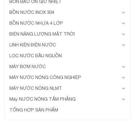
BỒN BẢO ÔN GIỮ NHIỆT
BỒN NƯỚC INOX 304
BỒN NƯỚC NHỰA 4 LỚP
ĐIỆN NĂNG LƯỢNG MẶT TRỜI
LINH KIỆN ĐIỆN NƯỚC
LỌC NƯỚC ĐẦU NGUỒN
MÁY BƠM NƯỚC
MÁY NƯỚC NÓNG CÔNG NGHIỆP
MÁY NƯỚC NÓNG NLMT
Máy NƯỚC NÓNG TẤM PHẲNG
TỔNG HỢP SẢN PHẨM