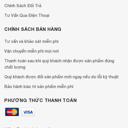
Chính Sách Đổi Trả
Tư Vấn Qua Điện Thoại
CHÍNH SÁCH BÁN HÀNG
Tư vấn và khảo sát miễn phí
Vận chuyển miễn phí mọi nơi
Thanh toán sau khi quý khách nhận được sản phẩm đúng
chất lượng
Quý khách được đổi sản phẩm mới ngay nếu do lỗi kỹ thuật
Bảo hành bào trì sản phẩm miễn phí
PHƯƠNG THỨC THANH TOÁN