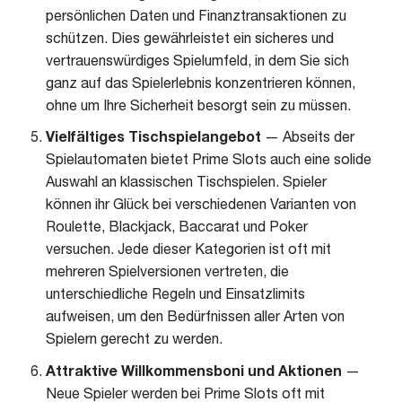
persönlichen Daten und Finanztransaktionen zu
schützen. Dies gewährleistet ein sicheres und
vertrauenswürdiges Spielumfeld, in dem Sie sich
ganz auf das Spielerlebnis konzentrieren können,
ohne um Ihre Sicherheit besorgt sein zu müssen.
Vielfältiges Tischspielangebot
— Abseits der
Spielautomaten bietet Prime Slots auch eine solide
Auswahl an klassischen Tischspielen. Spieler
können ihr Glück bei verschiedenen Varianten von
Roulette, Blackjack, Baccarat und Poker
versuchen. Jede dieser Kategorien ist oft mit
mehreren Spielversionen vertreten, die
unterschiedliche Regeln und Einsatzlimits
aufweisen, um den Bedürfnissen aller Arten von
Spielern gerecht zu werden.
Attraktive Willkommensboni und Aktionen
—
Neue Spieler werden bei Prime Slots oft mit