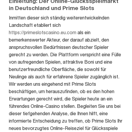
Einleitung: Der Online-Glücksspielmarkt
in Deutschland und Prime Slots
Inmitten dieser sich ständig weiterentwickelnden
Landschaft etabliert sich
https://primeslotscasino.eu.com
als ein
bemerkenswerter Akteur, der darauf abzielt, den
anspruchsvollen Bedürfnissen deutscher Spieler
gerecht zu werden. Die Plattform verspricht eine Fülle
von aufregenden Spielen, attraktive Boni und eine
benutzerfreundliche Oberfläche, die sowohl für
Neulinge als auch für erfahrene Spieler zugänglich ist.
Wir werden uns eingehend mit Prime Slots
beschäftigen, um herauszufinden, ob es den hohen
Erwartungen gerecht wird, die Spieler heute an ein
führendes Online-Casino stellen. Begleiten Sie uns bei
dieser tiefgehenden Analyse, die Ihnen hilft, eine
informierte Entscheidung zu treffen, ob Prime Slots Ihr
neues bevorzugtes Online-Reiseziel für Glücksspiele