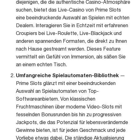
diejenigen, die die authentische Casino-Atmosphäre
suchen, bietet das Live-Casino von Prime Slots
eine beeindruckende Auswahl an Spielen mit echten
Dealern. Interagieren Sie in Echtzeit mit erfahrenen
Croupiers bei Live-Roulette, Live-Blackjack und
anderen spannenden Formaten, die direkt zu Ihnen
nach Hause gestreamt werden. Dieses Feature
vermittelt ein Gefühl von Immersion, als säßen Sie
an einem echten Tisch.
Umfangreiche Spielautomaten-Bibliothek
—
Prime Slots glänzt mit einer beeindruckenden
Auswahl an Spielautomaten von Top-
Softwareanbietern. Von klassischen
Fruchtmaschinen über moderne Video-Slots mit
fesselnden Bonusrunden bis hin zu progressiven
Jackpots, die das Potenzial für lebensverändernde
Gewinne bieten, ist für jeden Geschmack und jede
Vorliebe etwas dabei. Die ständige Aktualisierung