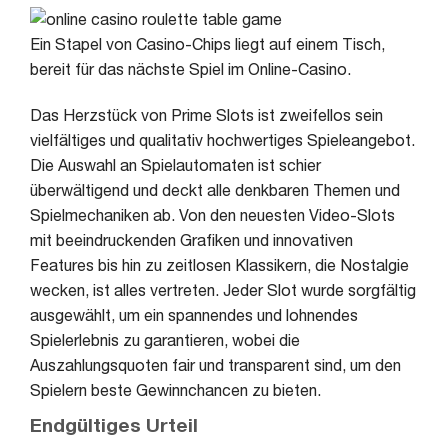
Ein Stapel von Casino-Chips liegt auf einem Tisch,
bereit für das nächste Spiel im Online-Casino.
Das Herzstück von Prime Slots ist zweifellos sein
vielfältiges und qualitativ hochwertiges Spieleangebot.
Die Auswahl an Spielautomaten ist schier
überwältigend und deckt alle denkbaren Themen und
Spielmechaniken ab. Von den neuesten Video-Slots
mit beeindruckenden Grafiken und innovativen
Features bis hin zu zeitlosen Klassikern, die Nostalgie
wecken, ist alles vertreten. Jeder Slot wurde sorgfältig
ausgewählt, um ein spannendes und lohnendes
Spielerlebnis zu garantieren, wobei die
Auszahlungsquoten fair und transparent sind, um den
Spielern beste Gewinnchancen zu bieten.
Endgültiges Urteil