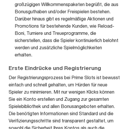
großzügigen Willkommenspaketen begrüßt, die aus
Bonusguthaben und/oder Freispielen bestehen.
Darüber hinaus gibt es regelmäßige Aktionen und
Promotions für bestehende Kunden, wie Reload-
Boni, Turniere und Treueprogramme, die
sicherstellen, dass die Spieler kontinuierlich belohnt
werden und zusätzliche Spielmöglichkeiten
erhalten.
Erste Eindrücke und Registrierung
Der Registrierungsprozess bei Prime Slots ist bewusst
einfach und schnell gehalten, um Hürden für neue
Spieler zu minimieren. Mit nur wenigen Klicks können
Sie ein Konto erstellen und Zugang zur gesamten
Spielebibliothek und allen Bonusangeboten erhalten.
Die benötigten Informationen sind Standard und die
Verifizierungsschritte sind transparent gestaltet, um
sowohl die Sicherheit Ihres Kontos als auch die