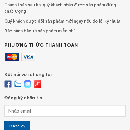
Thanh toán sau khi quý khách nhận được sản phẩm đúng
chất lượng
Quý khách được đổi sản phẩm mới ngay nếu do lỗi kỹ thuật
Bảo hành bào trì sản phẩm miễn phí
PHƯƠNG THỨC THANH TOÁN
Kết nối với chúng tôi
Đăng ký nhận tin