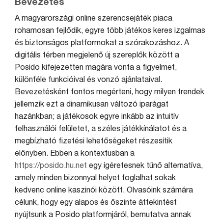
Bevezetés
A magyarországi online szerencsejáték piaca
rohamosan fejlődik, egyre több játékos keres izgalmas
és biztonságos platformokat a szórakozáshoz. A
digitális térben megjelenő új szereplők között a
Posido kifejezetten magára vonta a figyelmet,
különféle funkcióival és vonzó ajánlataival.
Bevezetésként fontos megérteni, hogy milyen trendek
jellemzik ezt a dinamikusan változó iparágat
hazánkban; a játékosok egyre inkább az intuitív
felhasználói felületet, a széles játékkínálatot és a
megbízható fizetési lehetőségeket részesítik
előnyben. Ebben a kontextusban a
https://posido.hu.net
egy ígéretesnek tűnő alternatíva,
amely minden bizonnyal helyet foglalhat sokak
kedvenc online kaszinói között. Olvasóink számára
célunk, hogy egy alapos és őszinte áttekintést
nyújtsunk a Posido platformjáról, bemutatva annak