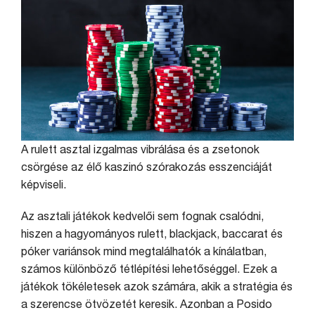
A rulett asztal izgalmas vibrálása és a zsetonok
csörgése az élő kaszinó szórakozás esszenciáját
képviseli.
Az asztali játékok kedvelői sem fognak csalódni,
hiszen a hagyományos rulett, blackjack, baccarat és
póker variánsok mind megtalálhatók a kínálatban,
számos különböző tétlépítési lehetőséggel. Ezek a
játékok tökéletesek azok számára, akik a stratégia és
a szerencse ötvözetét keresik. Azonban a Posido