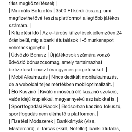
friss megközelítéssel) |
| Minimális Befizetés | 3500 Ft körüli összeg, ami
megfizethetővé teszi a platformot a legtöbb játékos
számára. |
| Kifizetési Idő | Az e-tárcás kifizetések jellemzően 24
órán belül, míg a banki átutalások 1-5 munkanapot
vehetnek igénybe. |
| Üdvözlő Bónusz | Új játékosok számára vonzó
üdvözlő bónuszcsomag, amely tartalmazhat
befizetési bónuszt és ingyenes pörgetéseket. |
| Mobil Alkalmazás | Nincs dedikált mobilalkalmazás,
de a weboldal teljes mértékben mobiloptimalizált. |
| Élő Kaszinó | Kiváló minőségű élő kaszinó szekció,
valós idejű krupiékkal, magyar nyelvű asztalokkal is. |
| Sportfogadási Piacok | Elsősorban kaszinó fókuszú,
sportfogadás nem elérhető a platformon. |
| Fizetési Módszerek | Bankkártyák (Visa,
Mastercard), e-tárcák (Skrill, Neteller), banki átutalás,