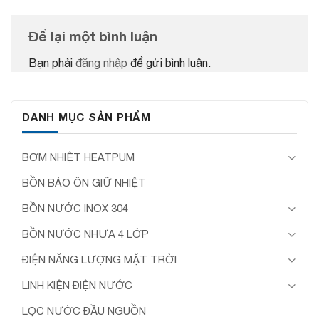
Để lại một bình luận
Bạn phải
đăng nhập
để gửi bình luận.
DANH MỤC SẢN PHẨM
BƠM NHIỆT HEATPUM
BỒN BẢO ÔN GIỮ NHIỆT
BỒN NƯỚC INOX 304
BỒN NƯỚC NHỰA 4 LỚP
ĐIỆN NĂNG LƯỢNG MẶT TRỜI
LINH KIỆN ĐIỆN NƯỚC
LỌC NƯỚC ĐẦU NGUỒN