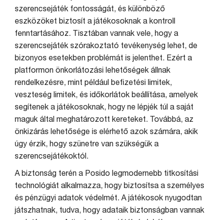
szerencsejáték fontosságát, és különböző
eszközöket biztosít a játékosoknak a kontroll
fenntartásához. Tisztában vannak vele, hogy a
szerencsejáték szórakoztató tevékenység lehet, de
bizonyos esetekben problémát is jelenthet. Ezért a
platformon önkorlátozási lehetőségek állnak
rendelkezésre, mint például befizetési limitek,
veszteség limitek, és időkorlátok beállítása, amelyek
segítenek a játékosoknak, hogy ne lépjék túl a saját
maguk által meghatározott kereteket. Továbbá, az
önkizárás lehetősége is elérhető azok számára, akik
úgy érzik, hogy szünetre van szükségük a
szerencsejátékoktól.
A biztonság terén a Posido legmodernebb titkosítási
technológiát alkalmazza, hogy biztosítsa a személyes
és pénzügyi adatok védelmét. A játékosok nyugodtan
játszhatnak, tudva, hogy adataik biztonságban vannak