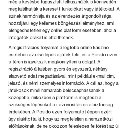
még a kevésbé tapasztalt felhasználók is könnyedén
megtalálhatják a keresett funkciókat vagy játékokat. A
színek harmóniája és az elrendezés átgondoltsága
hozzájárul egy kellemes böngészési élményhez, ami
elengedhetetlen egy online platform esetében, ahol a
látogatók órákat is eltölthetnek.
A regisztrációs folyamat a legtöbb online kaszinó
esetében az első lépés a játék felé, és a Posido ezen
a téren is igyekszik megkönnyíteni a dolgát. A
regisztráció általában gyors és egyszerű, néhány
alapvető adat megadásával, mint például e-mail cím,
jelszó, és némi személyes információ. A cél az, hogy a
játékosok minél hamarabb belecsaphassanak a
közepébe, miközben a platform is megteszi a
szükséges lépéseket az azonosítás és a biztonság
érdekében. A Posido ezen folyamatot éppen ezért
úgy alakította ki, hogy az megfeleljen a nemzetközi
előírásoknak, de ne okozzon felesleges fejtörést az új