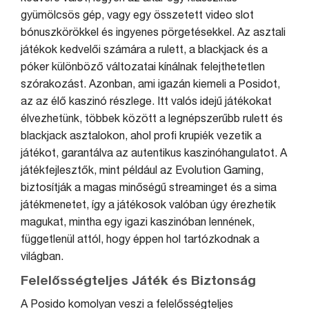
gyümölcsös gép, vagy egy összetett video slot
bónuszkörökkel és ingyenes pörgetésekkel. Az asztali
játékok kedvelői számára a rulett, a blackjack és a
póker különböző változatai kínálnak felejthetetlen
szórakozást. Azonban, ami igazán kiemeli a Posidot,
az az élő kaszinó részlege. Itt valós idejű játékokat
élvezhetünk, többek között a legnépszerűbb rulett és
blackjack asztalokon, ahol profi krupiék vezetik a
játékot, garantálva az autentikus kaszinóhangulatot. A
játékfejlesztők, mint például az Evolution Gaming,
biztosítják a magas minőségű streaminget és a sima
játékmenetet, így a játékosok valóban úgy érezhetik
magukat, mintha egy igazi kaszinóban lennének,
függetlenül attól, hogy éppen hol tartózkodnak a
világban.
Felelősségteljes Játék és Biztonság
A Posido komolyan veszi a felelősségteljes