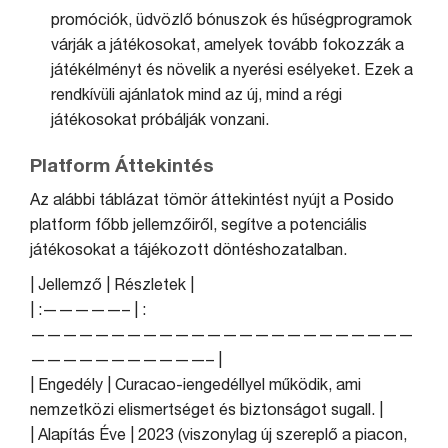
promóciók, üdvözlő bónuszok és hűségprogramok
várják a játékosokat, amelyek tovább fokozzák a
játékélményt és növelik a nyerési esélyeket. Ezek a
rendkívüli ajánlatok mind az új, mind a régi
játékosokat próbálják vonzani.
Platform Áttekintés
Az alábbi táblázat tömör áttekintést nyújt a Posido
platform főbb jellemzőiről, segítve a potenciális
játékosokat a tájékozott döntéshozatalban.
| Jellemző | Részletek |
| :—————– | :
————————————————————————
———————————– |
| Engedély | Curacao-iengedéllyel működik, ami
nemzetközi elismertséget és biztonságot sugall. |
| Alapítás Éve | 2023 (viszonylag új szereplő a piacon,