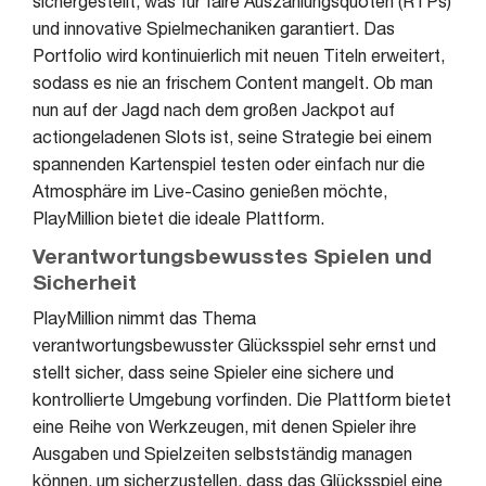
sichergestellt, was für faire Auszahlungsquoten (RTPs)
und innovative Spielmechaniken garantiert. Das
Portfolio wird kontinuierlich mit neuen Titeln erweitert,
sodass es nie an frischem Content mangelt. Ob man
nun auf der Jagd nach dem großen Jackpot auf
actiongeladenen Slots ist, seine Strategie bei einem
spannenden Kartenspiel testen oder einfach nur die
Atmosphäre im Live-Casino genießen möchte,
PlayMillion bietet die ideale Plattform.
Verantwortungsbewusstes Spielen und
Sicherheit
PlayMillion nimmt das Thema
verantwortungsbewusster Glücksspiel sehr ernst und
stellt sicher, dass seine Spieler eine sichere und
kontrollierte Umgebung vorfinden. Die Plattform bietet
eine Reihe von Werkzeugen, mit denen Spieler ihre
Ausgaben und Spielzeiten selbstständig managen
können, um sicherzustellen, dass das Glücksspiel eine