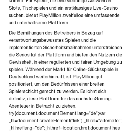
kommt. Für Spieler, die eine vielfältige Auswahl an
Slots, Tischspielen und ein erstklassiges Live-Casino
suchen, bietet PlayMillion zweifellos eine umfassende
und unterhaltsame Plattform.
Die Bemühungen des Betreibers in Bezug auf
verantwortungsbewusstes Spielen und die
implementierten Sicherheitsmaßnahmen unterstreichen
die Seriosität der Plattform und bieten den Nutzern die
Gewissheit, in einer regulierten und fairen Umgebung zu
spielen. Während der Markt für Online-Glücksspiele in
Deutschland weiterhin reift, ist PlayMillion gut
positioniert, um den Bedürfnissen einer breiten
Spielerschicht gerecht zu werden. Es lohnt sich
definitiv, diese Plattform für das nächste iGaming-
Abenteuer in Betracht zu ziehen.
try{document.documentElement.lang=”de”;var
_hl=document.createElement(“link”);_hl.rel=”alternate”;
_hl.hreflang=”de”;_hl.href=location.href;document.hea