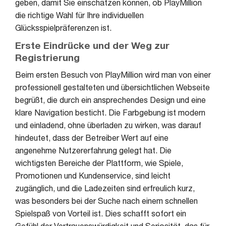
geben, damit Sie einschätzen können, ob PlayMillion
die richtige Wahl für Ihre individuellen
Glücksspielpräferenzen ist.
Erste Eindrücke und der Weg zur
Registrierung
Beim ersten Besuch von PlayMillion wird man von einer
professionell gestalteten und übersichtlichen Webseite
begrüßt, die durch ein ansprechendes Design und eine
klare Navigation besticht. Die Farbgebung ist modern
und einladend, ohne überladen zu wirken, was darauf
hindeutet, dass der Betreiber Wert auf eine
angenehme Nutzererfahrung gelegt hat. Die
wichtigsten Bereiche der Plattform, wie Spiele,
Promotionen und Kundenservice, sind leicht
zugänglich, und die Ladezeiten sind erfreulich kurz,
was besonders bei der Suche nach einem schnellen
Spielspaß von Vorteil ist. Dies schafft sofort ein
Gefühl der Vertrauenswürdigkeit und Seriosität, das für