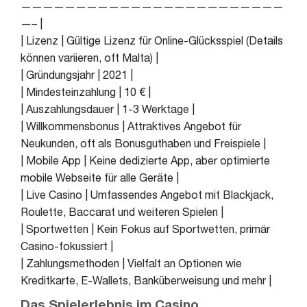
————————————————————————
—– |
| Lizenz | Gültige Lizenz für Online-Glücksspiel (Details
können variieren, oft Malta) |
| Gründungsjahr | 2021 |
| Mindesteinzahlung | 10 € |
| Auszahlungsdauer | 1-3 Werktage |
| Willkommensbonus | Attraktives Angebot für
Neukunden, oft als Bonusguthaben und Freispiele |
| Mobile App | Keine dedizierte App, aber optimierte
mobile Webseite für alle Geräte |
| Live Casino | Umfassendes Angebot mit Blackjack,
Roulette, Baccarat und weiteren Spielen |
| Sportwetten | Kein Fokus auf Sportwetten, primär
Casino-fokussiert |
| Zahlungsmethoden | Vielfalt an Optionen wie
Kreditkarte, E-Wallets, Banküberweisung und mehr |
Das Spielerlebnis im Casino