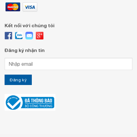
Kết nối với chúng tôi
Đăng ký nhận tin