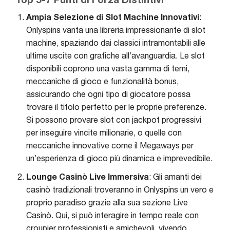
Ampia Selezione di Slot Machine Innovativi
:
Onlyspins vanta una libreria impressionante di slot
machine, spaziando dai classici intramontabili alle
ultime uscite con grafiche all’avanguardia. Le slot
disponibili coprono una vasta gamma di temi,
meccaniche di gioco e funzionalità bonus,
assicurando che ogni tipo di giocatore possa
trovare il titolo perfetto per le proprie preferenze.
Si possono provare slot con jackpot progressivi
per inseguire vincite milionarie, o quelle con
meccaniche innovative come il Megaways per
un’esperienza di gioco più dinamica e imprevedibile.
Lounge Casinò Live Immersiva
: Gli amanti dei
casinò tradizionali troveranno in Onlyspins un vero e
proprio paradiso grazie alla sua sezione Live
Casinò. Qui, si può interagire in tempo reale con
croupier professionisti e amichevoli, vivendo