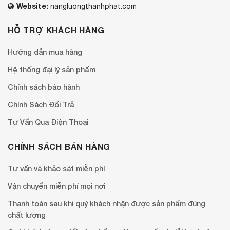
Website:
nangluongthanhphat.com
HỖ TRỢ KHÁCH HÀNG
Hướng dẫn mua hàng
Hệ thống đại lý sản phẩm
Chính sách bảo hành
Chính Sách Đổi Trả
Tư Vấn Qua Điện Thoại
CHÍNH SÁCH BÁN HÀNG
Tư vấn và khảo sát miễn phí
Vận chuyển miễn phí mọi nơi
Thanh toán sau khi quý khách nhận được sản phẩm đúng
chất lượng