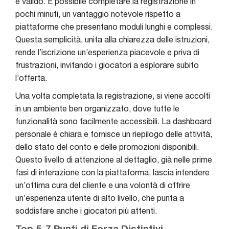
e valido. È possibile completare la registrazione in
pochi minuti, un vantaggio notevole rispetto a
piattaforme che presentano moduli lunghi e complessi.
Questa semplicità, unita alla chiarezza delle istruzioni,
rende l’iscrizione un’esperienza piacevole e priva di
frustrazioni, invitando i giocatori a esplorare subito
l’offerta.
Una volta completata la registrazione, si viene accolti
in un ambiente ben organizzato, dove tutte le
funzionalità sono facilmente accessibili. La dashboard
personale è chiara e fornisce un riepilogo delle attività,
dello stato del conto e delle promozioni disponibili.
Questo livello di attenzione al dettaglio, già nelle prime
fasi di interazione con la piattaforma, lascia intendere
un’ottima cura del cliente e una volontà di offrire
un’esperienza utente di alto livello, che punta a
soddisfare anche i giocatori più attenti.
Top 5-7 Punti di Forza Distintivi