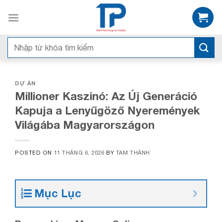
Skip
to
content
Tìm
kiếm:
DỰ ÁN
Millioner Kaszinó: Az Új Generáció
Kapuja a Lenyűgöző Nyeremények
Világába Magyarországon
POSTED ON
11 THÁNG 6, 2026
BY
TAM THÀNH
Mục Lục