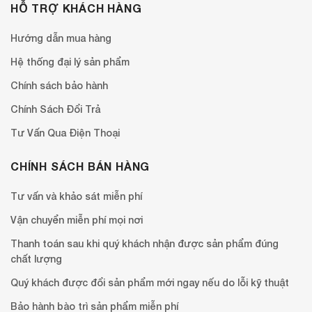
HỖ TRỢ KHÁCH HÀNG
Hướng dẫn mua hàng
Hệ thống đại lý sản phẩm
Chính sách bảo hành
Chính Sách Đổi Trả
Tư Vấn Qua Điện Thoại
CHÍNH SÁCH BÁN HÀNG
Tư vấn và khảo sát miễn phí
Vận chuyển miễn phí mọi nơi
Thanh toán sau khi quý khách nhận được sản phẩm đúng
chất lượng
Quý khách được đổi sản phẩm mới ngay nếu do lỗi kỹ thuật
Bảo hành bào trì sản phẩm miễn phí