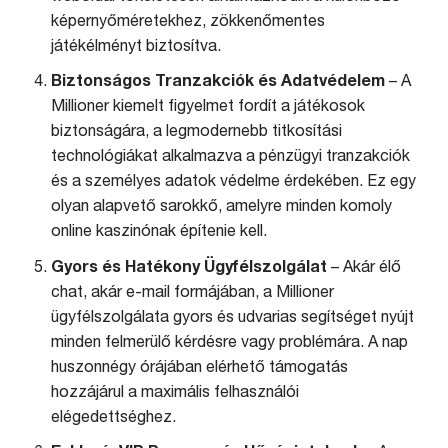
képernyőméretekhez, zökkenőmentes
játékélményt biztosítva.
Biztonságos Tranzakciók és Adatvédelem
– A
Millioner kiemelt figyelmet fordít a játékosok
biztonságára, a legmodernebb titkosítási
technológiákat alkalmazva a pénzügyi tranzakciók
és a személyes adatok védelme érdekében. Ez egy
olyan alapvető sarokkő, amelyre minden komoly
online kaszinónak építenie kell.
Gyors és Hatékony Ügyfélszolgálat
– Akár élő
chat, akár e-mail formájában, a Millioner
ügyfélszolgálata gyors és udvarias segítséget nyújt
minden felmerülő kérdésre vagy problémára. A nap
huszonnégy órájában elérhető támogatás
hozzájárul a maximális felhasználói
elégedettséghez.