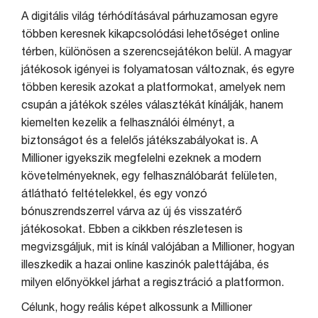
A digitális világ térhódításával párhuzamosan egyre
többen keresnek kikapcsolódási lehetőséget online
térben, különösen a szerencsejátékon belül. A magyar
játékosok igényei is folyamatosan változnak, és egyre
többen keresik azokat a platformokat, amelyek nem
csupán a játékok széles választékát kínálják, hanem
kiemelten kezelik a felhasználói élményt, a
biztonságot és a felelős játékszabályokat is. A
Millioner igyekszik megfelelni ezeknek a modern
követelményeknek, egy felhasználóbarát felületen,
átlátható feltételekkel, és egy vonzó
bónuszrendszerrel várva az új és visszatérő
játékosokat. Ebben a cikkben részletesen is
megvizsgáljuk, mit is kínál valójában a Millioner, hogyan
illeszkedik a hazai online kaszinók palettájába, és
milyen előnyökkel járhat a regisztráció a platformon.
Célunk, hogy reális képet alkossunk a Millioner