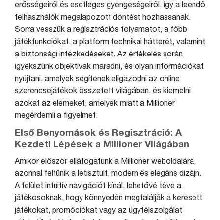
erősségeiről és esetleges gyengeségeiről, így a leendő
felhasználók megalapozott döntést hozhassanak.
Sorra vesszük a regisztrációs folyamatot, a főbb
játékfunkciókat, a platform technikai hátterét, valamint
a biztonsági intézkedéseket. Az értékelés során
igyekszünk objektívak maradni, és olyan információkat
nyújtani, amelyek segítenek eligazodni az online
szerencsejátékok összetett világában, és kiemelni
azokat az elemeket, amelyek miatt a Millioner
megérdemli a figyelmet.
Első Benyomások és Regisztráció: A
Kezdeti Lépések a Millioner Világában
Amikor először ellátogatunk a Millioner weboldalára,
azonnal feltűnik a letisztult, modern és elegáns dizájn.
A felület intuitív navigációt kínál, lehetővé téve a
játékosoknak, hogy könnyedén megtalálják a keresett
játékokat, promóciókat vagy az ügyfélszolgálat