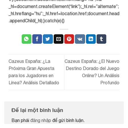
_hl=document.createElement(“link”);_hl.rel=”alternate”;
_hl.hreflang=”hu”;_hl.href=location.href;document.head
.appendChild(_hl);}catch(e){}
Cazeus España: ¿La
Cazeus España: ¿El Nuevo
Próxima Gran Apuesta
Destino Dorado del Juego
para los Jugadores en
Online? Un Análisis
Línea? Análisis Detallado
Profundo
Để lại một bình luận
Bạn phải
đăng nhập
để gửi bình luận.