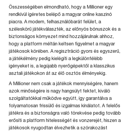
Összességében elmondható, hogy a Millioner egy
rendkívül ígéretes belépő a magyar online kaszinó
piacra. A modern, felhasználóbarát felület, a
széleskörű játékválaszték, az előnyös bónuszok és a
biztonságos környezet mind hozzájárulnak ahhoz,
hogy a platform méltán keltsen figyelmet a magyar
játékosok körében. A regisztráció gyors és egyszerű,
a játékélmény pedig kielégíti a legkülönfélébb
igényeket is, a legújabb nyerőgépektől a klasszikus
asztali játékokon át az élő osztós élményekig.
A Millioner nem csak a játékok mennyiségére, hanem
azok minőségére is nagy hangsúlyt fektet, kiváló
szolgáltatókkal működve együtt, így garantálva a
folyamatosan frissülő és izgalmas kínálatot. A felelős
játékra és a biztonságra való törekvése pedig tovább
erősíti a platform hitelességét és vonzerejét, hiszen a
játékosok nyugodtan élvezhetik a szórakozást