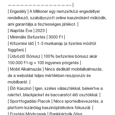
———————————————– |
| Engedély | A Millioner egy nemzetközi engedéllyel
rendelkező, szabályozott online kaszinóként működik,
ami garantálja a tisztességes játékot. |
| Alapítás Éve | 2023 |
| Minimális Befizetés | 3000 Ft |
| Kifizetési Idő | 1-3 munkanap (a fizetési módtól
függően) |
| Üdvözlő Bónusz | 100% befizetési bónusz akár
150.000 Ft-ig + 100 ingyenes pörgetés |
| Mobil Alkalmazás | Nincs dedikált mobilalkalmazás,
de a weboldal teljes mértékben reszponzív és
mobilbarát. |
| Élő Kaszinó | Igen, széles választékkal, beleértve a
rulettet, blackjacket és baccaratot élő osztókkal. |
| Sportfogadási Piacok | Nincs sportedbevezetés, a
platform kizárólag kaszinójátékokra fókuszál. |
| Fizetési Módszerek | Bankkártyák (Visa,