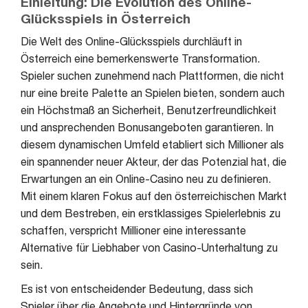
Einleitung: Die Evolution des Online-
Glücksspiels in Österreich
Die Welt des Online-Glücksspiels durchläuft in
Österreich eine bemerkenswerte Transformation.
Spieler suchen zunehmend nach Plattformen, die nicht
nur eine breite Palette an Spielen bieten, sondern auch
ein Höchstmaß an Sicherheit, Benutzerfreundlichkeit
und ansprechenden Bonusangeboten garantieren. In
diesem dynamischen Umfeld etabliert sich Millioner als
ein spannender neuer Akteur, der das Potenzial hat, die
Erwartungen an ein Online-Casino neu zu definieren.
Mit einem klaren Fokus auf den österreichischen Markt
und dem Bestreben, ein erstklassiges Spielerlebnis zu
schaffen, verspricht Millioner eine interessante
Alternative für Liebhaber von Casino-Unterhaltung zu
sein.
Es ist von entscheidender Bedeutung, dass sich
Spieler über die Angebote und Hintergründe von