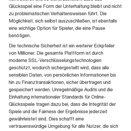
Glücksspiel eine Form der Unterhaltung bleibt und nicht
zu problematischen Verhaltensweisen führt. Die
Möglichkeit, sich selbst auszuschließen, ist ebenfalls
eine wichtige Option für Spieler, die eine Pause
benötigen.
Die technische Sicherheit ist ein weiterer Eckpfeiler
von Millioner. Die gesamte Plattform ist durch
moderne SSL-Verschlüsselungstechnologien
geschützt, wodurch sichergestellt wird, dass alle
sensiblen Daten, von persönlichen Informationen bis
hin zu Finanztransaktionen, sicher übertragen und
gespeichert werden. Unregelmäßige Audits und die
Einhaltung internationaler Standards für Online-
Glücksspiele tragen dazu bei, dass die Integrität der
Spiele und die Fairness der Ergebnisse jederzeit
gewährleistet sind. Dies schafft eine
vertrauenswürdige Umgebung für alle Nutzer, die sich