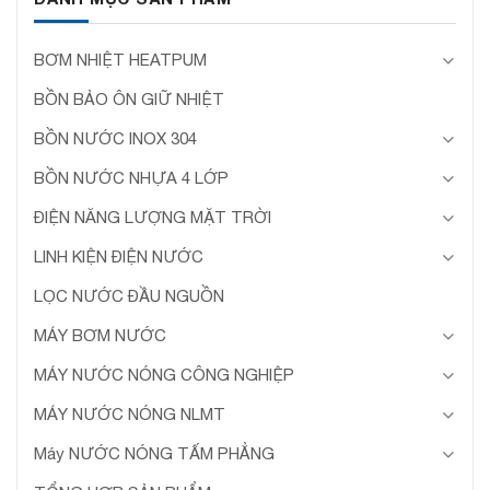
BƠM NHIỆT HEATPUM
BỒN BẢO ÔN GIỮ NHIỆT
BỒN NƯỚC INOX 304
BỒN NƯỚC NHỰA 4 LỚP
ĐIỆN NĂNG LƯỢNG MẶT TRỜI
LINH KIỆN ĐIỆN NƯỚC
LỌC NƯỚC ĐẦU NGUỒN
MÁY BƠM NƯỚC
MÁY NƯỚC NÓNG CÔNG NGHIỆP
MÁY NƯỚC NÓNG NLMT
Máy NƯỚC NÓNG TẤM PHẲNG