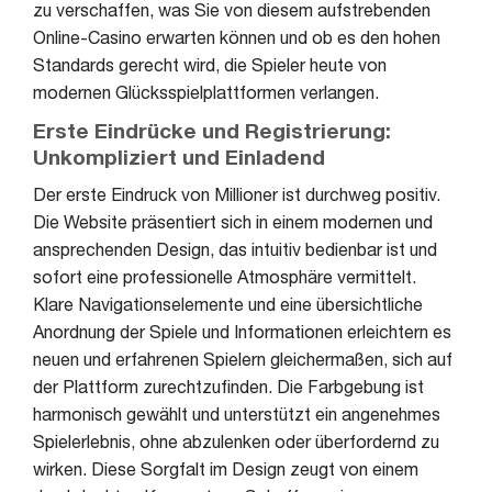
zu verschaffen, was Sie von diesem aufstrebenden
Online-Casino erwarten können und ob es den hohen
Standards gerecht wird, die Spieler heute von
modernen Glücksspielplattformen verlangen.
Erste Eindrücke und Registrierung:
Unkompliziert und Einladend
Der erste Eindruck von Millioner ist durchweg positiv.
Die Website präsentiert sich in einem modernen und
ansprechenden Design, das intuitiv bedienbar ist und
sofort eine professionelle Atmosphäre vermittelt.
Klare Navigationselemente und eine übersichtliche
Anordnung der Spiele und Informationen erleichtern es
neuen und erfahrenen Spielern gleichermaßen, sich auf
der Plattform zurechtzufinden. Die Farbgebung ist
harmonisch gewählt und unterstützt ein angenehmes
Spielerlebnis, ohne abzulenken oder überfordernd zu
wirken. Diese Sorgfalt im Design zeugt von einem