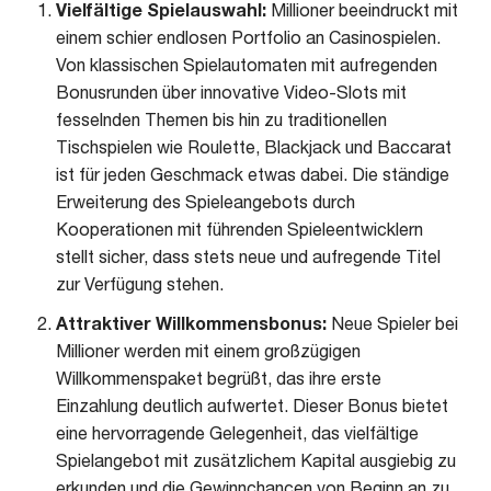
Vielfältige Spielauswahl:
Millioner beeindruckt mit
einem schier endlosen Portfolio an Casinospielen.
Von klassischen Spielautomaten mit aufregenden
Bonusrunden über innovative Video-Slots mit
fesselnden Themen bis hin zu traditionellen
Tischspielen wie Roulette, Blackjack und Baccarat
ist für jeden Geschmack etwas dabei. Die ständige
Erweiterung des Spieleangebots durch
Kooperationen mit führenden Spieleentwicklern
stellt sicher, dass stets neue und aufregende Titel
zur Verfügung stehen.
Attraktiver Willkommensbonus:
Neue Spieler bei
Millioner werden mit einem großzügigen
Willkommenspaket begrüßt, das ihre erste
Einzahlung deutlich aufwertet. Dieser Bonus bietet
eine hervorragende Gelegenheit, das vielfältige
Spielangebot mit zusätzlichem Kapital ausgiebig zu
erkunden und die Gewinnchancen von Beginn an zu