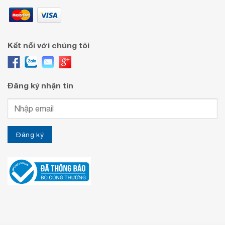
Kết nối với chúng tôi
Đăng ký nhận tin