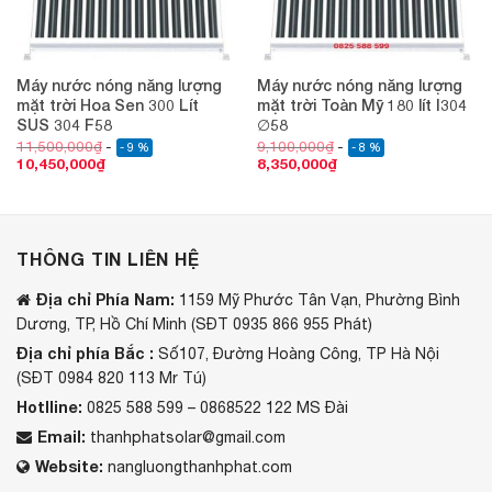
Máy nước nóng năng lượng
Máy nước nóng năng lượng
mặt trời Hoa Sen 300 Lít
mặt trời Toàn Mỹ 180 lít I304
SUS 304 F58
∅58
11,500,000
₫
9,100,000
₫
- 9 %
- 8 %
10,450,000
₫
8,350,000
₫
THÔNG TIN LIÊN HỆ
Địa chỉ Phía Nam:
1159 Mỹ Phước Tân Vạn, Phường Bình
Dương, TP, Hồ Chí Minh (SĐT 0935 866 955 Phát)
Địa chỉ phía Bắc :
Số107, Đường Hoàng Công, TP Hà Nội
(SĐT 0984 820 113 Mr Tú)
Hotlline:
0825 588 599 – 0868522 122 MS Đài
Email:
thanhphatsolar@gmail.com
Website:
nangluongthanhphat.com