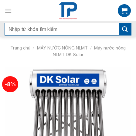
Skip
to
content
Tìm
kiếm:
/
/
Trang chủ
MÁY NƯỚC NÓNG NLMT
Máy nước nóng
NLMT DK Solar
-8%