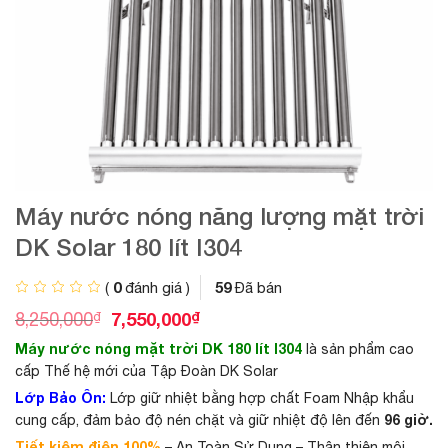
Máy nước nóng năng lượng mặt trời
DK Solar 180 lít I304
0
59
(
đánh giá )
Đã bán
G
G
₫
7,550,000
₫
8,250,000
i
i
Máy nước nóng mặt trời DK 18
0 lít I304
là sản phẩm cao
á
á
g
h
cấp Thế hệ mới của Tập Đoàn DK Solar
ố
i
Lớp Bảo Ôn:
Lớp giữ nhiệt bằng hợp chất Foam Nhập khẩu
c
ệ
96 giờ.
cung cấp, đảm bảo độ nén chặt và giữ nhiệt độ lên đến
l
n
à
t
Tiết kiệm điện 100%
– An Toàn Sử Dụng – Thân thiện môi