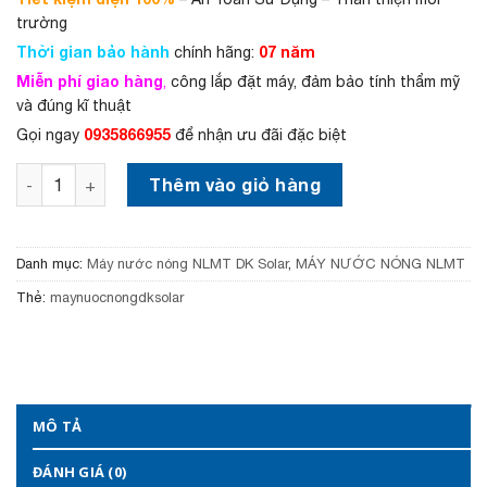
:
ạ
trường
8
i
Thời gian bảo hành
,
l
07 năm
chính hãng:
2
à
Miễn phí giao hàng
,
công lắp đặt máy, đảm bảo tính thẩm mỹ
5
:
và đúng kĩ thuật
0
7
,
,
0935866955
Gọi ngay
để nhận ưu đãi đặc biệt
0
5
0
5
Máy nước nóng năng lượng mặt trời DK Solar 180 lít I304
Thêm vào giỏ hàng
0
0
₫
,
.
0
0
Danh mục:
Máy nước nóng NLMT DK Solar
,
MÁY NƯỚC NÓNG NLMT
0
₫
Thẻ:
maynuocnongdksolar
.
MÔ TẢ
ĐÁNH GIÁ (0)