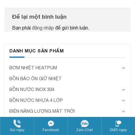
Để lại một bình luận
Bạn phải
đăng nhập
để gửi bình luận.
DANH MỤC SẢN PHẨM
BƠM NHIỆT HEATPUM
BỒN BẢO ÔN GIỮ NHIỆT
BỒN NƯỚC INOX 304
BỒN NƯỚC NHỰA 4 LỚP
ĐIỆN NĂNG LƯỢNG MẶT TRỜI
LINH KIỆN ĐIỆN NƯỚC
Gọi ngay
Facebook
Zalo Chat
SMS ngay
LỌC NƯỚC ĐẦU NGUỒN