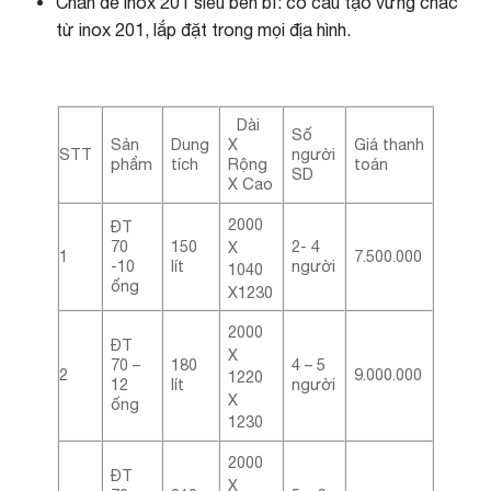
Chân đế inox 201 siêu bền bỉ: có cấu tạo vững chắc
từ inox 201, lắp đặt trong mọi địa hình.
Dài
Số
Sản
Dung
X
Giá thanh
STT
người
phẩm
tích
Rộng
toán
SD
X Cao
2000
ĐT
70
150
2- 4
X
1
7.500.000
-10
lít
người
1040
ống
X1230
2000
ĐT
X
70 –
180
4 – 5
2
9.000.000
1220
12
lít
người
X
ống
1230
2000
ĐT
X