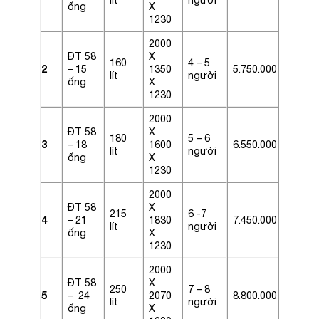
ống
X
1230
2000
ĐT 58
X
160
4 – 5
2
– 15
1350
5.750.000
lít
người
ống
X
1230
2000
ĐT 58
X
180
5 – 6
3
– 18
1600
6.550.000
lít
người
ống
X
1230
2000
ĐT 58
X
215
6 -7
4
– 21
1830
7.450.000
lít
người
ống
X
1230
2000
ĐT 58
X
250
7 – 8
5
– 24
2070
8.800.000
lít
người
ống
X