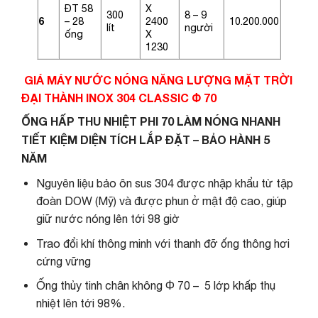
ĐT 58
X
300
8 – 9
6
– 28
2400
10.200.000
lít
người
ống
X
1230
GIÁ MÁY NƯỚC NÓNG NĂNG LƯỢNG MẶT TRỜI
ĐẠI THÀNH INOX 304 CLASSIC
Φ 70
ỐNG HẤP THU NHIỆT PHI 70 LÀM NÓNG NHANH
TIẾT KIỆM DIỆN TÍCH LẮP ĐẶT – BẢO HÀNH 5
NĂM
Nguyên liệu bảo ôn sus 304 được nhập khẩu từ tập
đoàn DOW (Mỹ) và được phun ở mật độ cao, giúp
giữ nước nóng lên tới 98 giờ
Trao đổi khí thông minh với thanh đỡ ống thông hơi
cứng vững
Ống thủy tinh chân không Φ 70 – 5 lớp khấp thụ
nhiệt lên tới 98%.