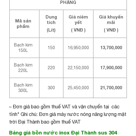
PHẲNG
Dung
Giá niêm
Giá khuyến
Mã sản
tích
yết
mãi
phẩm
(Lít)
( VNĐ )
( VNĐ )
Bạch kim
150
16,950,000
13,700,000
150L
Bạch kim
220
22,150,000
17,900,000
220L
Bạch kim
300
25,450,000
21,700,000
300L
– Đơn giá bao gồm thuế VAT và vận chuyển tại các
tỉnh* Ghi chú: Đơn giá máy nước nóng năng lượng mặt
trời Đại Thành bao gồm thuế VAT
Bảng giá bồn nước inox Đại Thành sus 304