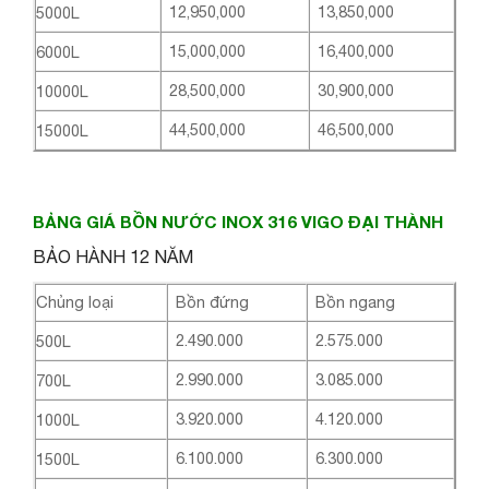
12,950,000
13,850,000
5000L
15,000,000
16,400,000
6000L
28,500,000
30,900,000
10000L
44,500,000
46,500,000
15000L
BẢNG GIÁ BỒN NƯỚC INOX 316 VIGO ĐẠI THÀNH
BẢO HÀNH 12 NĂM
Chủng loại
Bồn đứng
Bồn ngang
2.490.000
2.575.000
500L
2.990.000
3.085.000
700L
3.920.000
4.120.000
1000L
6.100.000
6.300.000
1500L