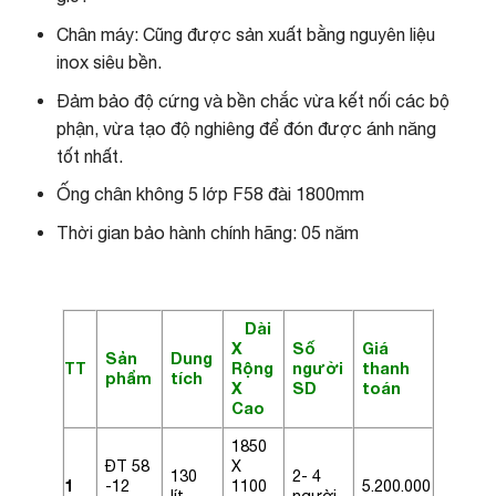
Chân máy: Cũng được sản xuất bằng nguyên liệu
inox siêu bền.
Đảm bảo độ cứng và bền chắc vừa kết nối các bộ
phận, vừa tạo độ nghiêng để đón được ánh năng
tốt nhất.
Ống chân không 5 lớp F58 đài 1800mm
Thời gian bảo hành chính hãng: 05 năm
Dài
X
Số
Giá
Sản
Dung
TT
Rộng
người
thanh
phẩm
tích
X
SD
toán
Cao
1850
ĐT 58
X
130
2- 4
1
-12
1100
5.200.000
lít
người