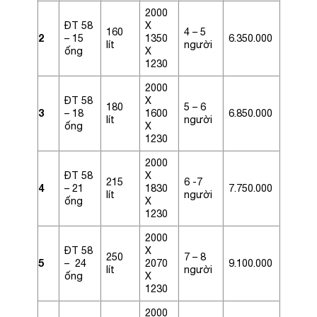
2000
ĐT 58
X
160
4 – 5
2
– 15
1350
6.350.000
lít
người
ống
X
1230
2000
ĐT 58
X
180
5 – 6
3
– 18
1600
6.850.000
lít
người
ống
X
1230
2000
ĐT 58
X
215
6 -7
4
– 21
1830
7.750.000
lít
người
ống
X
1230
2000
ĐT 58
X
250
7 – 8
5
– 24
2070
9.100.000
lít
người
ống
X
1230
2000