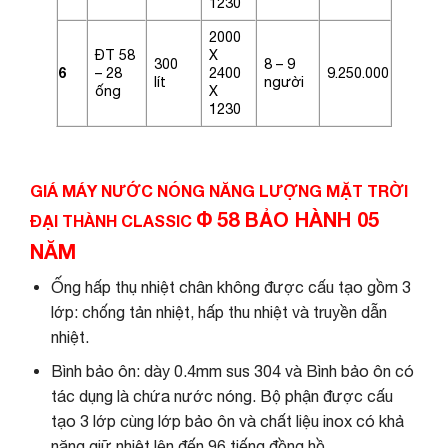
1230
2000
ĐT 58
X
300
8 – 9
6
– 28
2400
9.250.000
lít
người
ống
X
1230
GIÁ MÁY NƯỚC NÓNG NĂNG LƯỢNG
MẶT TRỜI
Φ
58
BẢO HÀNH 05
ĐẠI THÀNH CLASSIC
NĂM
Ống hấp thụ nhiệt chân không được cấu tạo gồm 3
lớp: chống tản nhiệt, hấp thu nhiệt và truyền dẫn
nhiệt.
Bình bảo ôn: dày 0.4mm sus 304 và Bình bảo ôn có
tác dụng là chứa nước nóng. Bộ phận được cấu
tạo 3 lớp cùng lớp bảo ôn và chất liệu inox có khả
năng giữ nhiệt lên đến 96 tiếng đồng hồ.