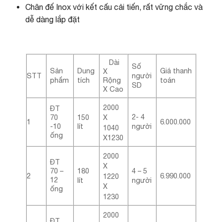
Chân đế Inox với kết cấu cải tiến, rất vững chắc và
dễ dàng lắp đặt
Dài
Số
Sản
Dung
Giá thanh
X
STT
người
Rộng
phẩm
tích
toán
SD
X Cao
2000
ĐT
2- 4
70
150
X
6.000.000
1
-10
lít
người
1040
ống
X1230
2000
ĐT
X
70 –
180
4 – 5
2
6.990.000
1220
12
lít
người
X
ống
1230
2000
ĐT