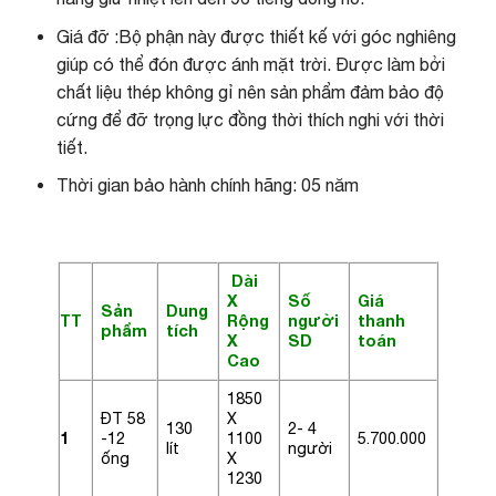
Giá đỡ :Bộ phận này được thiết kế với góc nghiêng
giúp có thể đón được ánh mặt trời. Được làm bởi
chất liệu thép không gỉ nên sản phẩm đảm bảo độ
cứng để đỡ trọng lực đồng thời thích nghi với thời
tiết.
Thời gian bảo hành chính hãng: 05 năm
Dài
X
Số
Giá
Sản
Dung
TT
Rộng
người
thanh
phẩm
tích
X
SD
toán
Cao
1850
ĐT 58
X
130
2- 4
1
-12
1100
5.700.000
lít
người
ống
X
1230