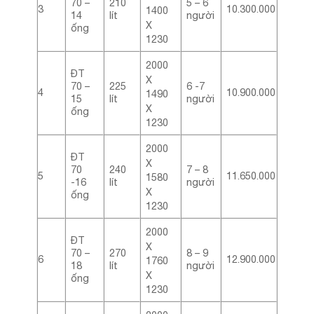
70 –
210
5 – 6
3
10.300.000
1400
14
lít
người
X
ống
1230
2000
ĐT
X
70 –
225
6 -7
4
10.900.000
1490
15
lít
người
X
ống
1230
2000
ĐT
X
70
240
7 – 8
5
11.650.000
1580
-16
lít
người
X
ống
1230
2000
ĐT
X
70 –
270
8 – 9
6
12.900.000
1760
18
lít
người
X
ống
1230