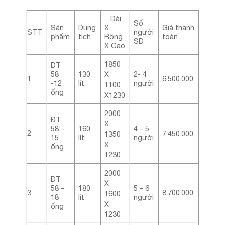
Dài
Số
Sản
Dung
X
Giá thanh
STT
người
phẩm
tích
Rộng
toán
SD
X Cao
1850
ĐT
58
130
2- 4
X
1
6.500.000
-12
lít
người
1100
ống
X1230
2000
ĐT
X
58 –
160
4 – 5
2
7.450.000
1350
15
lít
người
X
ống
1230
2000
ĐT
X
58 –
180
5 – 6
3
8.700.000
1600
18
lít
người
X
ống
1230