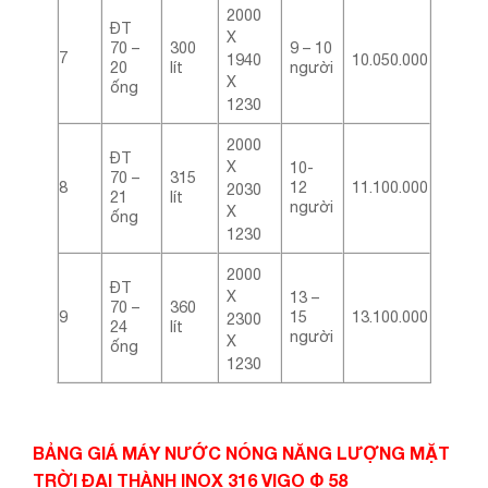
2000
ĐT
X
70 –
300
9 – 10
7
10.050.000
1940
20
lít
người
X
ống
1230
2000
ĐT
X
10-
70 –
315
8
12
11.100.000
2030
21
lít
người
X
ống
1230
2000
ĐT
X
13 –
70 –
360
9
15
13.100.000
2300
24
lít
người
X
ống
1230
BẢNG GIÁ MÁY NƯỚC NÓNG NĂNG LƯỢNG MẶT
TRỜI ĐẠI THÀNH INOX 316 VIGO
Φ
58