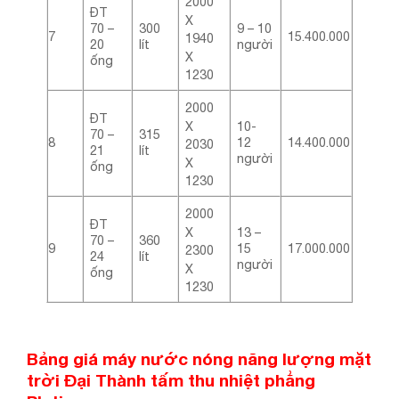
2000
ĐT
X
70 –
300
9 – 10
7
15.400.000
1940
20
lít
người
X
ống
1230
2000
ĐT
X
10-
70 –
315
8
12
14.400.000
2030
21
lít
người
X
ống
1230
2000
ĐT
X
13 –
70 –
360
9
15
17.000.000
2300
24
lít
người
X
ống
1230
Bảng giá máy nước nóng năng lượng mặt
trời Đại Thành tấm thu nhiệt phẳng