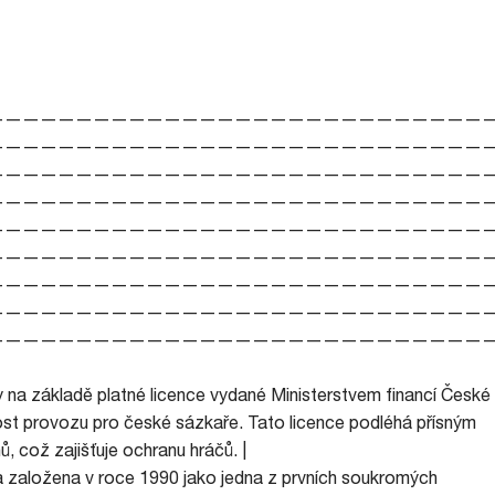
————————————————————————————
————————————————————————————
————————————————————————————
————————————————————————————
————————————————————————————
————————————————————————————
————————————————————————————
————————————————————————————
————————————————————————————
ty na základě platné licence vydané Ministerstvem financí České
ost provozu pro české sázkaře. Tato licence podléhá přísným
, což zajišťuje ochranu hráčů. |
a založena v roce 1990 jako jedna z prvních soukromých