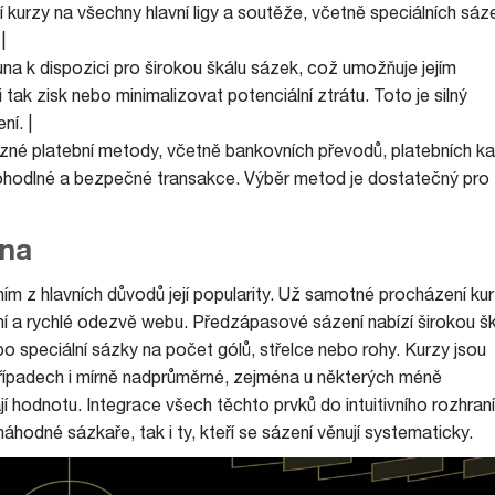
zí kurzy na všechny hlavní ligy a soutěže, včetně speciálních sáz
|
una k dispozici pro širokou škálu sázek, což umožňuje jejím
 tak zisk nebo minimalizovat potenciální ztrátu. Toto je silný
ní. |
ůzné platební metody, včetně bankovních převodů, platebních ka
pohodlné a bezpečné transakce. Výběr metod je dostatečný pro
una
ím z hlavních důvodů její popularity. Už samotné procházení ku
ní a rychlé odezvě webu. Předzápasové sázení nabízí širokou š
o speciální sázky na počet gólů, střelce nebo rohy. Kurzy jsou
ípadech i mírně nadprůměrné, zejména u některých méně
ají hodnotu. Integrace všech těchto prvků do intuitivního rozhraní
náhodné sázkaře, tak i ty, kteří se sázení věnují systematicky.