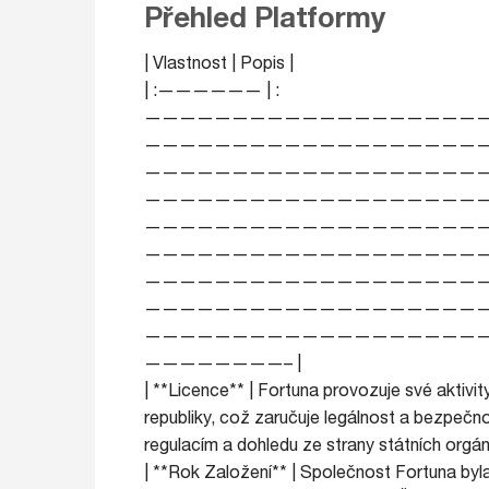
Přehled Platformy
| Vlastnost | Popis |
| :—————— | :
———————————————————
———————————————————
———————————————————
———————————————————
———————————————————
———————————————————
———————————————————
———————————————————
———————————————————
————————– |
| **Licence** | Fortuna provozuje své aktivi
republiky, což zaručuje legálnost a bezpečn
regulacím a dohledu ze strany státních orgánů
| **Rok Založení** | Společnost Fortuna byl