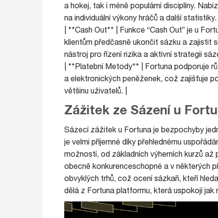
a hokej, tak i méně populární disciplíny. Nabí
na individuální výkony hráčů a další statistiky. 
| **Cash Out** | Funkce “Cash Out” je u Fort
klientům předčasně ukončit sázku a zajistit si
nástroj pro řízení rizika a aktivní strategii sáze
| **Platební Metody** | Fortuna podporuje r
a elektronických peněženek, což zajišťuje 
většinu uživatelů. |
Zážitek ze Sázení u Fort
Sázecí zážitek u Fortuna je bezpochyby jedn
je velmi příjemné díky přehlednému uspořádá
možností, od základních výherních kurzů až p
obecně konkurenceschopné a v některých př
obvyklých trhů, což ocení sázkaři, kteří hled
dělá z Fortuna platformu, která uspokojí jak 