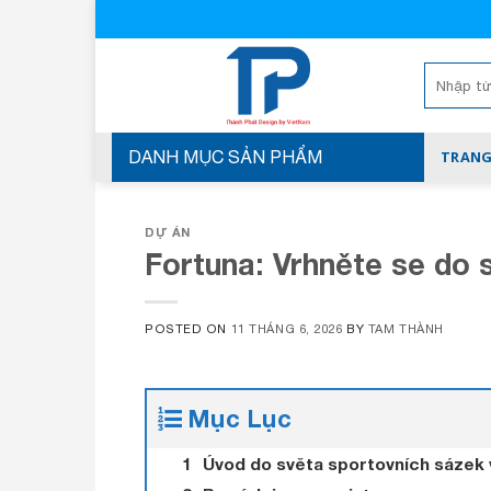
Skip
to
content
Tìm
kiếm:
DANH MỤC SẢN PHẨM
TRANG
DỰ ÁN
Fortuna: Vrhněte se do 
POSTED ON
11 THÁNG 6, 2026
BY
TAM THÀNH
Mục Lục
Úvod do světa sportovních sázek 