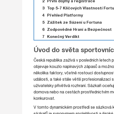
První dojmy a registrace
Top 5-7 Klíčových Vlastností Fort
Přehled Platformy
Zážitek ze Sázení u Fortuna
Zodpovědné Hraní a Bezpečnost
Konečný Verdikt
Úvod do světa sportovníc
Česká republika zažívá v posledních letech p
objevuje kouzlo napínavých zápasů a možností
několika faktory, včetně rostoucí dostupnost
události, a také stále větší profesionalizac
uživatelsky přívětivá rozhraní. Sázkaři oceň
domova nebo na cestách prostřednictvím mob
konkurovat.
V tomto dynamickém prostředí se sázková ka
sázkařů je synonymem spolehlivosti a široké 