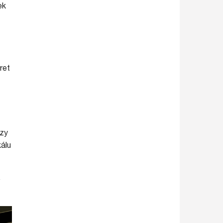
ek
ret
rzy
kálu