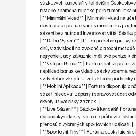
sázkových kanceláří v tehdejším Českosloven
historie znamená hluboké porozumění lokáln
| **Minimální Vklad** | Minimální vklad na úč
dostupnou i pro sázkaře s menším rozpočtem
sázení bez nutnosti investovat větší částku 
| **Doba Výběru** | Doba potřebná pro výběr
dnů, v závislosti na zvolené platební metod
nejrychleji, aby zákazníci měli své peníze k 
| **Vstupní Bonus** | Fortuna nabízí pro nov
například bonus ke vkladu, sázky zdarma nebo
vždy dobré zkontrolovat aktuální podmínky n
| **Mobilní Aplikace**| Fortuna disponuje pln
sázet, sledovat zápasy i spravovat účet odku
skvělý uživatelský zážitek. |
| **Live Sázení** | Sázková kancelář Fortuna
dynamickými kurzy, které se průběžně aktuali
přenosů z vybraných sportovních událostí. |
| **Sportovní Trhy** | Fortuna poskytuje širok