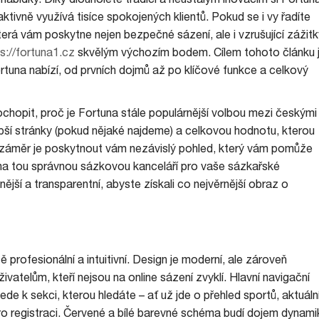
 aktivně využívá tisíce spokojených klientů. Pokud se i vy řadíte
erá vám poskytne nejen bezpečné sázení, ale i vzrušující zážitk
s://fortuna1.cz
skvělým výchozím bodem. Cílem tohoto článku 
tuna nabízí, od prvních dojmů až po klíčové funkce a celkový
hopit, proč je Fortuna stále populárnější volbou mezi českými
labší stránky (pokud nějaké najdeme) a celkovou hodnotu, kterou
š záměr je poskytnout vám nezávislý pohled, který vám pomůže
una tou správnou sázkovou kanceláří pro vaše sázkařské
jší a transparentní, abyste získali co nejvěrnější obraz o
profesionální a intuitivní. Design je moderní, ale zároveň
ivatelům, kteří nejsou na online sázení zvyklí. Hlavní navigační
de k sekci, kterou hledáte – ať už jde o přehled sportů, aktuáln
o registraci. Červené a bílé barevné schéma budí dojem dynami