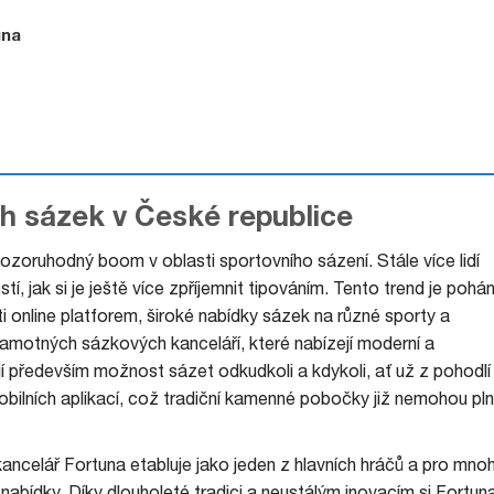
una
h sázek v České republice
ozoruhodný boom v oblasti sportovního sázení. Stále více lidí
, jak si je ještě více zpříjemnit tipováním. Tento trend je pohá
i online platforem, široké nabídky sázek na různé sporty a
í samotných sázkových kanceláří, které nabízejí moderní a
ují především možnost sázet odkudkoli a kdykoli, ať už z pohodlí
ilních aplikací, což tradiční kamenné pobočky již nemohou pl
ncelář Fortuna etabluje jako jeden z hlavních hráčů a pro mno
nabídky. Díky dlouholeté tradici a neustálým inovacím si Fortun