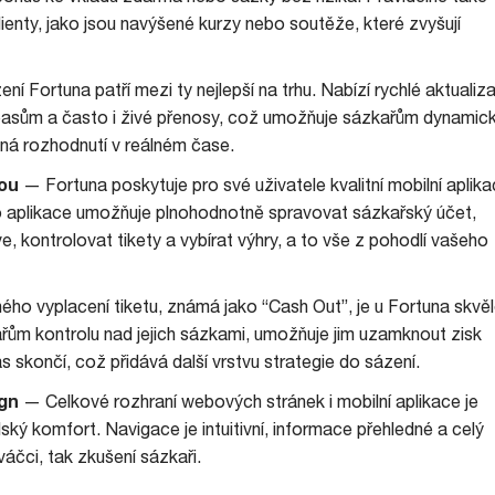
lienty, jako jsou navýšené kurzy nebo soutěže, které zvyšují
ní Fortuna patří mezi ty nejlepší na trhu. Nabízí rychlé aktualiz
 zápasům a často i živé přenosy, což umožňuje sázkařům dynamic
aná rozhodnutí v reálném čase.
tou
— Fortuna poskytuje pro své uživatele kvalitní mobilní aplika
o aplikace umožňuje plnohodnotně spravovat sázkařský účet,
, kontrolovat tikety a vybírat výhry, a to vše z pohodlí vašeho
 vyplacení tiketu, známá jako “Cash Out”, je u Fortuna skvě
ům kontrolu nad jejich sázkami, umožňuje jim uzamknout zisk
s skončí, což přidává další vrstvu strategie do sázení.
ign
— Celkové rozhraní webových stránek i mobilní aplikace je
ký komfort. Navigace je intuitivní, informace přehledné a celý
váčci, tak zkušení sázkaři.