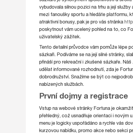
vybudovala silnou pozici na trhu a její služby
mezi fanoušky sportu a hledáte platformu, kt
atraktivní bonusy, pak je pro vás stránka
http
poskytnout vám ucelený pohled na to, co For
uživatelský zážitek.
Tento detailní průvodce vám pomůže lépe poc
sázkaři. Podíváme se na její silné stránky, s
přináší pro rekreační i zkušené sázkaře. Ná
udělat informované rozhodnutí, zda je Fort
dobrodružství. Snažíme se být co nejpodrobně
nabízených službách.
První dojmy a registrace
Vstup na webové stránky Fortuna je okamžitě 
přehledný, což usnadňuje orientaci i novým už
menu je logicky uspořádáno a rychle vás dove
kurzovou nabídku, promo akce nebo sekci pr