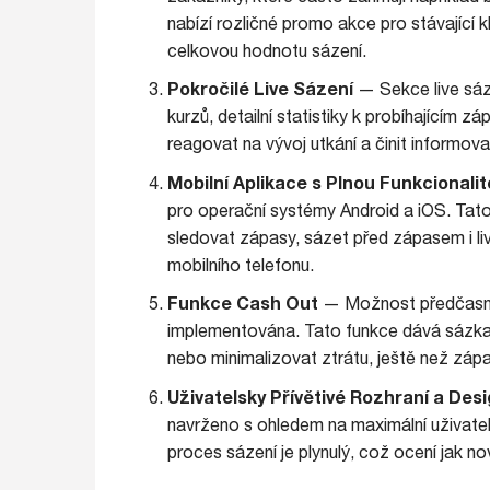
nabízí rozličné promo akce pro stávající k
celkovou hodnotu sázení.
Pokročilé Live Sázení
— Sekce live sáze
kurzů, detailní statistiky k probíhajícím
reagovat na vývoj utkání a činit informov
Mobilní Aplikace s Plnou Funkcionali
pro operační systémy Android a iOS. Tat
sledovat zápasy, sázet před zápasem i live
mobilního telefonu.
Funkce Cash Out
— Možnost předčasného
implementována. Tato funkce dává sázkař
nebo minimalizovat ztrátu, ještě než zápa
Uživatelsky Přívětivé Rozhraní a Des
navrženo s ohledem na maximální uživatels
proces sázení je plynulý, což ocení jak no