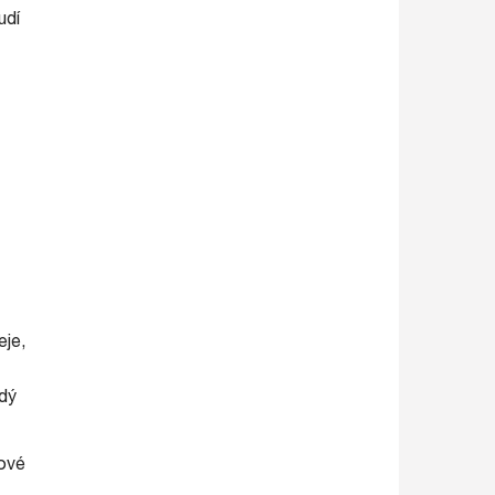
udí
eje,
ždý
ové