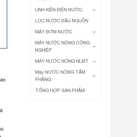
LINH KIỆN ĐIỆN NƯỚC
LỌC NƯỚC ĐẦU NGUỒN
MÁY BƠM NƯỚC
MÁY NƯỚC NÓNG CÔNG
NGHIỆP
MÁY NƯỚC NÓNG NLMT
Máy NƯỚC NÓNG TẤM
PHẲNG
něn
TỔNG HỢP SẢN PHẨM
ně
ho
a