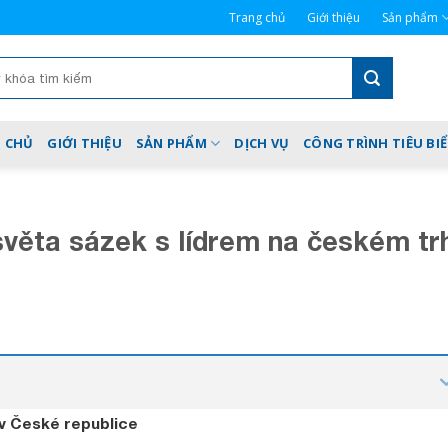
Trang chủ
Giới thiệu
Sản phẩm
 CHỦ
GIỚI THIỆU
SẢN PHẨM
DỊCH VỤ
CÔNG TRÌNH TIÊU BI
světa sázek s lídrem na českém tr
v České republice