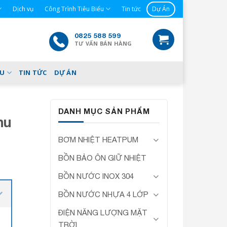
Dịch vụ
Công Trình Tiêu Biểu
Tin tức
Dự Án
0825 588 599
TƯ VẤN BÁN HÀNG
ỂU
TIN TỨC
DỰ ÁN
DANH MỤC SẢN PHẨM
hu
BƠM NHIỆT HEATPUM
BỒN BẢO ÔN GIỮ NHIỆT
BỒN NƯỚC INOX 304
BỒN NƯỚC NHỰA 4 LỚP
ĐIỆN NĂNG LƯỢNG MẶT
TRỜI