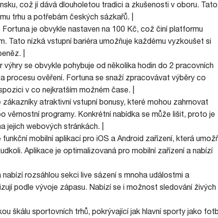
sku, což jí dává dlouholetou tradici a zkušenosti v oboru. Tato
ímu trhu a potřebám českých sázkařů. |
et Fortuna je obvykle nastaven na 100 Kč, což činí platformu
. Tato nízká vstupní bariéra umožňuje každému vyzkoušet si
peněz. |
 výhry se obvykle pohybuje od několika hodin do 2 pracovních
ě a procesu ověření. Fortuna se snaží zpracovávat výběry co
dispozici v co nejkratším možném čase. |
é zákazníky atraktivní vstupní bonusy, které mohou zahrnovat
 věrnostní programy. Konkrétní nabídka se může lišit, proto je
a jejich webových stránkách. |
ě funkční mobilní aplikací pro iOS a Android zařízení, která umož
dkoli. Aplikace je optimalizovaná pro mobilní zařízení a nabízí
 nabízí rozsáhlou sekci live sázení s mnoha událostmi a
zují podle vývoje zápasu. Nabízí se i možnost sledování živých
ou škálu sportovních trhů, pokrývající jak hlavní sporty jako fot