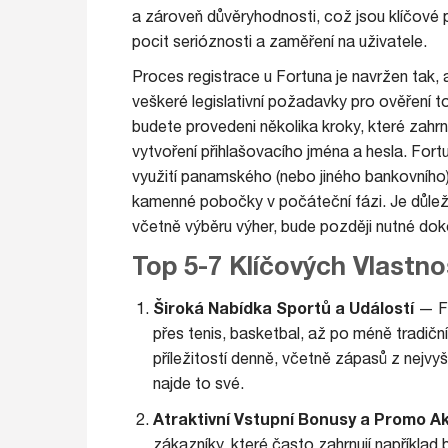
a zároveň důvěryhodnosti, což jsou klíčové 
pocit serióznosti a zaměření na uživatele.
Proces registrace u Fortuna je navržen tak, a
veškeré legislativní požadavky pro ověření to
budete provedeni několika kroky, které zahrn
vytvoření přihlašovacího jména a hesla. Fort
využití panamského (nebo jiného bankovního)
kamenné pobočky v počáteční fázi. Je důleži
včetně výběru výher, bude později nutné doko
Top 5-7 Klíčových Vlastno
Široká Nabídka Sportů a Událostí
— Fo
přes tenis, basketbal, až po méně tradiční 
příležitostí denně, včetně zápasů z nejvyšš
najde to své.
Atraktivní Vstupní Bonusy a Promo A
zákazníky, které často zahrnují například