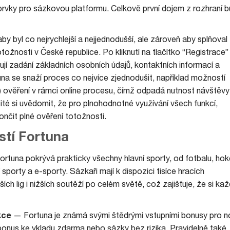
prvky pro sázkovou platformu. Celkově první dojem z rozhraní b
by byl co nejrychlejší a nejjednodušší, ale zároveň aby splňoval
tožnosti v České republice. Po kliknutí na tlačítko “Registrace”
ují zadání základních osobních údajů, kontaktních informací a
una se snaží proces co nejvíce zjednodušit, například možností
 ověření v rámci online procesu, čímž odpadá nutnost návštěvy
té si uvědomit, že pro plnohodnotné využívání všech funkcí,
nčit plné ověření totožnosti.
stí Fortuna
rtuna pokrývá prakticky všechny hlavní sporty, od fotbalu, hok
sporty a e-sporty. Sázkaři mají k dispozici tisíce hracích
ích lig i nižších soutěží po celém světě, což zajišťuje, že si ka
kce
— Fortuna je známá svými štědrými vstupními bonusy pro n
 bonus ke vkladu zdarma nebo sázky bez rizika. Pravidelně také