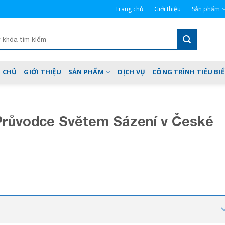
Trang chủ
Giới thiệu
Sản phẩm
 CHỦ
GIỚI THIỆU
SẢN PHẨM
DỊCH VỤ
CÔNG TRÌNH TIÊU BI
Průvodce Světem Sázení v České