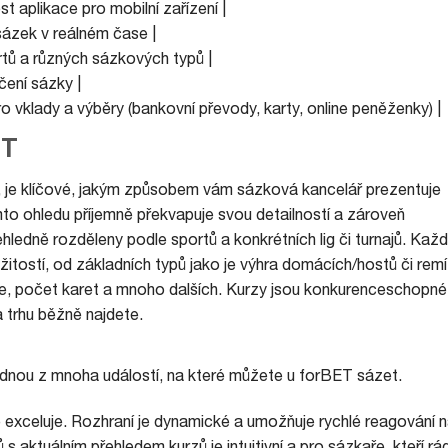
t aplikace pro mobilní zařízení |
 sázek v reálném čase |
rtů a různých sázkových typů |
ení sázky |
 vklady a výběry (bankovní převody, karty, online peněženky) |
ET
 je klíčové, jakým způsobem vám sázková kancelář prezentuje
mto ohledu příjemně překvapuje svou detailností a zároveň
ledně rozděleny podle sportů a konkrétních lig či turnajů. Kaž
žitostí, od základních typů jako je výhra domácích/hostů či remí
ce, počet karet a mnoho dalších. Kurzy jsou konkurenceschopné
a trhu běžně najdete.
dnou z mnoha událostí, na které můžete u forBET sázet.
 exceluje. Rozhraní je dynamické a umožňuje rychlé reagování 
s aktuálním přehledem kurzů je intuitivní a pro sázkaře, kteří rád