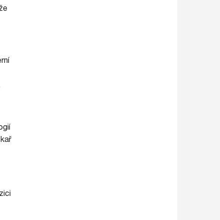
ůže
rní
,
gií
zkař
zici