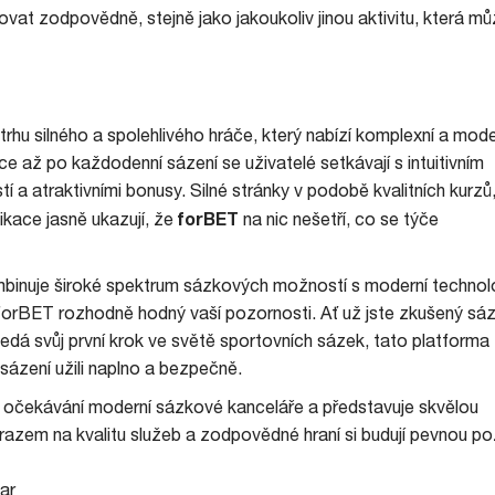
zovat zodpovědně, stejně jako jakoukoliv jinou aktivitu, která m
u silného a spolehlivého hráče, který nabízí komplexní a mode
 až po každodenní sázení se uživatelé setkávají s intuitivním
í a atraktivními bonusy. Silné stránky v podobě kvalitních kurzů
forBET
ikace jasně ukazují, že
na nic nešetří, co se týče
binuje široké spektrum sázkových možností s moderní technolo
orBET rozhodně hodný vaší pozornosti. Ať už jste zkušený sá
hledá svůj první krok ve světě sportovních sázek, tato platforma
sázení užili naplno a bezpečně.
e očekávání moderní sázkové kanceláře a představuje skvělou
razem na kvalitu služeb a zodpovědné hraní si budují pevnou po
ar