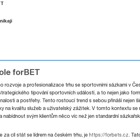
ET
nikají
ole forBET
o rozvoje a profesionalizace trhu se sportovními sázkami v Če
strategického tipování sportovních událostí, a to nejen jako for
nalosti a postřehy. Tento rostoucí trend s sebou přináší nejen ši
ky na kvalitu služeb a uživatelský zážitek. V tomto kontextu se 
ut a nabídnout svým klientům něco víc než jen standardní sázkařs
 za cíl stát se lídrem na českém trhu, je
https://forbets.cz
. Tat