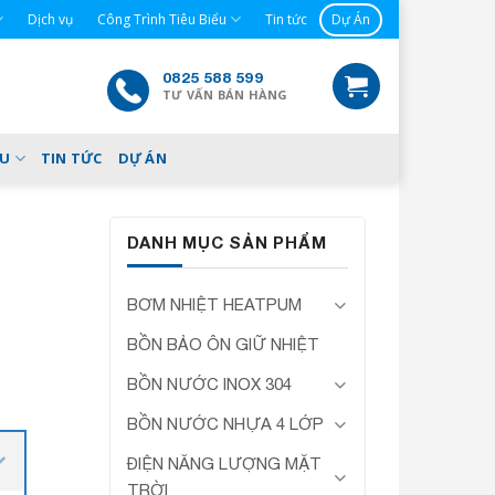
Dịch vụ
Công Trình Tiêu Biểu
Tin tức
Dự Án
0825 588 599
TƯ VẤN BÁN HÀNG
ỂU
TIN TỨC
DỰ ÁN
DANH MỤC SẢN PHẨM
BƠM NHIỆT HEATPUM
BỒN BẢO ÔN GIỮ NHIỆT
BỒN NƯỚC INOX 304
BỒN NƯỚC NHỰA 4 LỚP
ĐIỆN NĂNG LƯỢNG MẶT
TRỜI