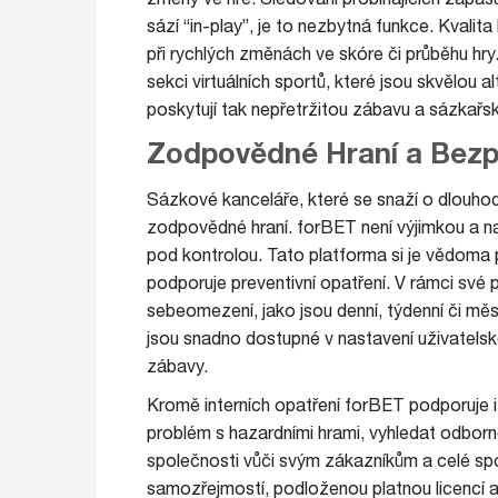
sází “in-play”, je to nezbytná funkce. Kvalit
při rychlých změnách ve skóre či průběhu hry. 
sekci virtuálních sportů, které jsou skvělou al
poskytují tak nepřetržitou zábavu a sázkařs
Zodpovědné Hraní a Bez
Sázkové kanceláře, které se snaží o dlouhod
zodpovědné hraní. forBET není výjimkou a na
pod kontrolou. Tato platforma si je vědoma p
podporuje preventivní opatření. V rámci své
sebeomezení, jako jsou denní, týdenní či měsí
jsou snadno dostupné v nastavení uživatelské
zábavy.
Kromě interních opatření forBET podporuje i ex
problém s hazardními hrami, vyhledat odbo
společnosti vůči svým zákazníkům a celé spo
samozřejmostí, podloženou platnou licencí a