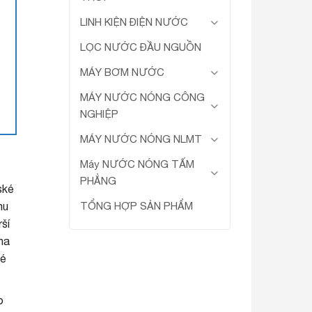
LINH KIỆN ĐIỆN NƯỚC
LỌC NƯỚC ĐẦU NGUỒN
MÁY BƠM NƯỚC
MÁY NƯỚC NÓNG CÔNG
NGHIỆP
MÁY NƯỚC NÓNG NLMT
Máy NƯỚC NÓNG TẤM
PHẲNG
ské
TỔNG HỢP SẢN PHẨM
mu
rší
na
ké
o