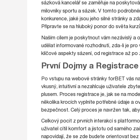
sázková kancelář se zaměřuje na poskytování
milovníky sportu a sázek. V tomto podrobn
konkurence, jaké jsou jeho silné stránky a z
Připravte se na hluboký ponor do světa kurz
Naším cílem je poskytnout vám nezávislý a 
udělat informované rozhodnutí, zda-li je pr
klíčové aspekty sázení, od registrace až po
První Dojmy a Registrace
Po vstupu na webové stránky forBET vás na 
vkusný, intuitivní a nezahlcuje uživatele zb
plusem. Proces registrace je, jak se na mode
několika krocích vyplníte potřebné údaje a ov
bezpečnost. Celý proces je navržen tak, ab
Celkový pocit z prvních interakcí s platformou
uživatel cítil komfort a jistotu od samého 
napovídají, že se zde budete orientovat be