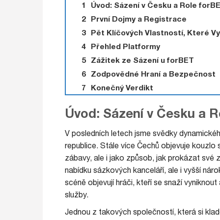
Úvod: Sázení v Česku a Role forB
První Dojmy a Registrace
Pět Klíčových Vlastností, Které Vy
Přehled Platformy
Zážitek ze Sázení u forBET
Zodpovědné Hraní a Bezpečnost
Konečný Verdikt
Úvod: Sázení v Česku a R
V posledních letech jsme svědky dynamickéh
republice. Stále více Čechů objevuje kouzlo 
zábavy, ale i jako způsob, jak prokázat své z
nabídku sázkových kanceláří, ale i vyšší náro
scéně objevují hráči, kteří se snaží vynikno
služby.
Jednou z takových společností, která si klade