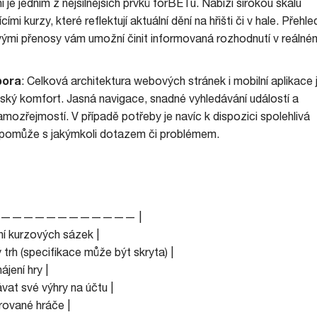
í je jedním z nejsilnějších prvků forBETu. Nabízí širokou škálu
mi kurzy, které reflektují aktuální dění na hřišti či v hale. Přehl
živými přenosy vám umožní činit informovaná rozhodnutí v reálné
pora
: Celková architektura webových stránek i mobilní aplikace 
ský komfort. Jasná navigace, snadné vyhledávání událostí a
ozřejmostí. V případě potřeby je navíc k dispozici spolehlivá
pomůže s jakýmkoli dotazem či problémem.
—————————————— |
ní kurzových sázek |
 trh (specifikace může být skryta) |
ájení hry |
vat své výhry na účtu |
trované hráče |