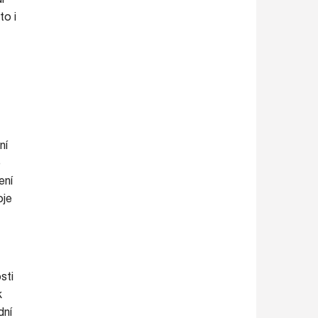
to i
ní
ě
ení
oje
sti
k
dní