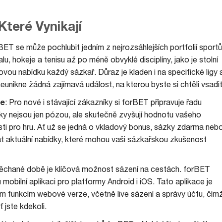
Které Vynikají
rBET se může pochlubit jedním z nejrozsáhlejších portfolií sportů
lu, hokeje a tenisu až po méně obvyklé disciplíny, jako je stolní
rzovou nabídku každý sázkař. Důraz je kladen i na specifické ligy 
neunikne žádná zajímavá událost, na kterou byste si chtěli vsadit
ce
: Pro nové i stávající zákazníky si forBET připravuje řadu
y nejsou jen pózou, ale skutečně zvyšují hodnotu vašeho
ti pro hru. Ať už se jedná o vkladový bonus, sázky zdarma neb
at aktuální nabídky, které mohou vaši sázkařskou zkušenost
pěchané době je klíčová možnost sázení na cestách. forBET
mobilní aplikaci pro platformy Android i iOS. Tato aplikace je
všem funkcím webové verze, včetně live sázení a správy účtu, čím
 jste kdekoli.