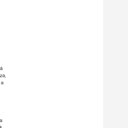
dá
za,
 a
na
i