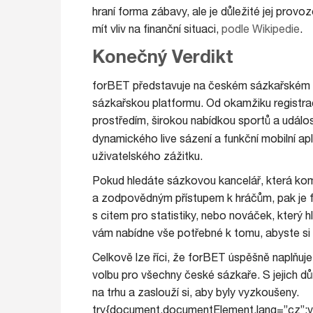
hraní forma zábavy, ale je důležité jej provo
mít vliv na finanční situaci,
podle Wikipedie
.
Konečný Verdikt
forBET představuje na českém sázkařském trh
sázkařskou platformu. Od okamžiku registrace
prostředím, širokou nabídkou sportů a událost
dynamického live sázení a funkční mobilní apl
uživatelského zážitku.
Pokud hledáte sázkovou kancelář, která kom
a zodpovědným přístupem k hráčům, pak je f
s citem pro statistiky, nebo nováček, který 
vám nabídne vše potřebné k tomu, abyste si 
Celkově lze říci, že forBET úspěšně naplňuj
volbu pro všechny české sázkaře. S jejich dů
na trhu a zaslouží si, aby byly vyzkoušeny.
try{document.documentElement.lang=”cz”;v