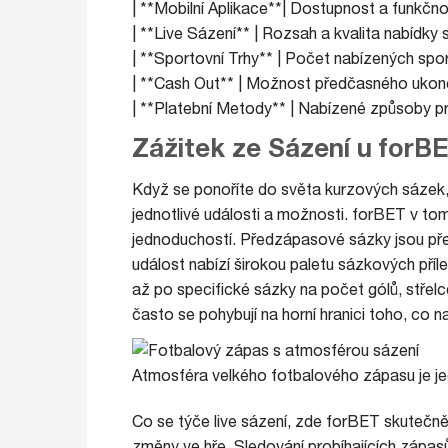
| **Mobilní Aplikace**| Dostupnost a funkčnos
| **Live Sázení** | Rozsah a kvalita nabídky
| **Sportovní Trhy** | Počet nabízených spo
| **Cash Out** | Možnost předčasného ukonč
| **Platební Metody** | Nabízené způsoby pro
Zážitek ze Sázení u forB
Když se ponoříte do světa kurzových sázek,
jednotlivé události a možnosti. forBET v to
jednoduchostí. Předzápasové sázky jsou přeh
událost nabízí širokou paletu sázkových příle
až po specifické sázky na počet gólů, střel
často se pohybují na horní hranici toho, co n
Atmosféra velkého fotbalového zápasu je je
Co se týče live sázení, zde forBET skutečně
změny ve hře. Sledování probíhajících zápasů 