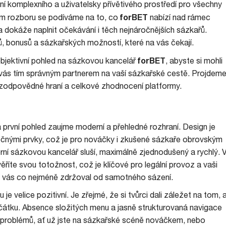
 komplexního a uživatelsky přívětivého prostředí pro všechny
forBET
ém rozboru se podíváme na to, co
nabízí nad rámec
da dokáže naplnit očekávání i těch nejnáročnějších sázkařů.
ů, bonusů a sázkařských možností, které na vás čekají.
forBET
objektivní pohled na sázkovou kancelář
, abyste si mohli
o vás tím správným partnerem na vaší sázkařské cestě. Projdeme
 zodpovědné hraní a celkové zhodnocení platformy.
první pohled zaujme moderní a přehledné rozhraní. Design je
ytečnými prvky, což je pro nováčky i zkušené sázkaře obrovským
rní sázkovou kancelář sluší, maximálně zjednodušený a rychlý. 
ěříte svou totožnost, což je klíčové pro legální provoz a vaši
y vás co nejméně zdržoval od samotného sázení.
 je velice pozitivní. Je zřejmé, že si tvůrci dali záležet na tom, 
začátku. Absence složitých menu a jasně strukturovaná navigace
z problémů, ať už jste na sázkařské scéně nováčkem, nebo