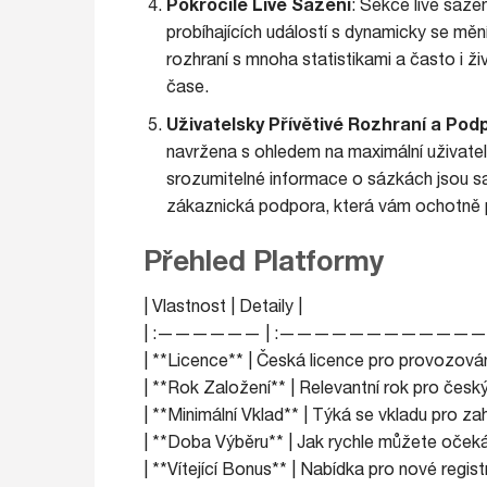
Pokročilé Live Sázení
: Sekce live sázen
probíhajících událostí s dynamicky se měnící
rozhraní s mnoha statistikami a často i 
čase.
Uživatelsky Přívětivé Rozhraní a Pod
navržena s ohledem na maximální uživatel
srozumitelné informace o sázkách jsou sam
zákaznická podpora, která vám ochotně 
Přehled Platformy
| Vlastnost | Detaily |
| :—————— | :——————————
| **Licence** | Česká licence pro provozová
| **Rok Založení** | Relevantní rok pro český
| **Minimální Vklad** | Týká se vkladu pro zah
| **Doba Výběru** | Jak rychle můžete očeká
| **Vítející Bonus** | Nabídka pro nové regis