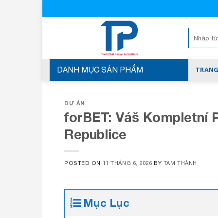
Skip
to
content
Tìm
kiếm:
DANH MỤC SẢN PHẨM
TRANG
DỰ ÁN
forBET: Váš Kompletní 
Republice
POSTED ON
11 THÁNG 6, 2026
BY
TAM THÀNH
Mục Lục