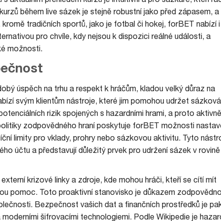
a kurzů během live sázek je stejně robustní jako před zápasem, a 
kromě tradičních sportů, jako je fotbal či hokej, forBET nabízí i
ternativou pro chvíle, kdy nejsou k dispozici reálné události, a
ké možnosti.
pečnost
obý úspěch na trhu a respekt k hráčům, kladou velký důraz na
bízí svým klientům nástroje, které jim pomohou udržet sázková
otenciálních rizik spojených s hazardními hrami, a proto aktivn
 politiky zodpovědného hraní poskytuje forBET možnosti nastav
ční limity pro vklady, prohry nebo sázkovou aktivitu. Tyto nástr
ho účtu a představují důležitý prvek pro udržení sázek v rovině
terní krizové linky a zdroje, kde mohou hráči, kteří se cítí mít
rnou pomoc. Toto proaktivní stanovisko je důkazem zodpovědno
lečnosti. Bezpečnost vašich dat a finančních prostředků je pa
 moderními šifrovacími technologiemi. Podle Wikipedie je hazar