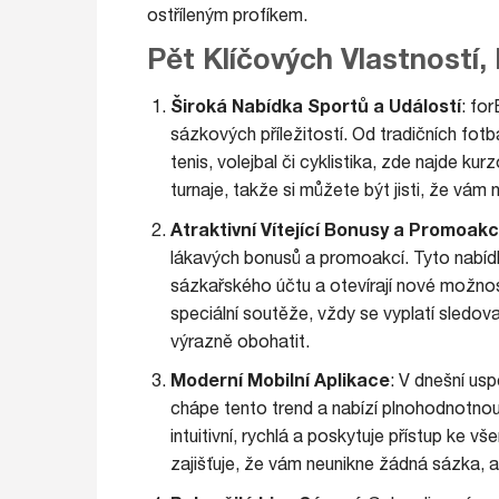
ostříleným profíkem.
Pět Klíčových Vlastností, 
Široká Nabídka Sportů a Událostí
: fo
sázkových příležitostí. Od tradičních fotba
tenis, volejbal či cyklistika, zde najde ku
turnaje, takže si můžete být jisti, že vám 
Atraktivní Vítející Bonusy a Promoak
lákavých bonusů a promoakcí. Tyto nabídk
sázkařského účtu a otevírají nové možnos
speciální soutěže, vždy se vyplatí sledov
výrazně obohatit.
Moderní Mobilní Aplikace
: V dnešní us
chápe tento trend a nabízí plnohodnotnou 
intuitivní, rychlá a poskytuje přístup ke 
zajišťuje, že vám neunikne žádná sázka, ať