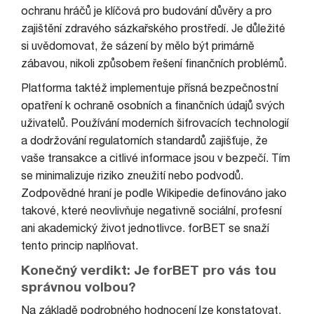
ochranu hráčů je klíčová pro budování důvěry a pro
zajištění zdravého sázkařského prostředí. Je důležité
si uvědomovat, že sázení by mělo být primárně
zábavou, nikoli způsobem řešení finančních problémů.
Platforma taktéž implementuje přísná bezpečnostní
opatření k ochraně osobních a finančních údajů svých
uživatelů. Používání moderních šifrovacích technologií
a dodržování regulatorních standardů zajišťuje, že
vaše transakce a citlivé informace jsou v bezpečí. Tím
se minimalizuje riziko zneužití nebo podvodů.
Zodpovědné hraní je podle Wikipedie definováno jako
takové, které neovlivňuje negativně sociální, profesní
ani akademický život jednotlivce. forBET se snaží
tento princip naplňovat.
Konečný verdikt: Je forBET pro vás tou
správnou volbou?
Na základě podrobného hodnocení lze konstatovat,