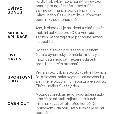
forBET obvykle nabízí atraktivní uvítací
bonus pro nové hráče, který může
UVÍTACÍ
zahrnovat finanční bonus k prvnímu
BONUS
vkladu nebo Sázku bez rizika. Konkrétní
podmínky se mohou měnit.
Ano, k dispozici je moderní a plně funkční
mobilní aplikace pro iOS a Android
MOBILNÍ
APLIKACE
zařízení, která zajišťuje pohodlné sázení
na cestách.
Rozsáhlá sekce pro sázení v reálném
čase s dynamicky se měnícími kurzy a
LIVE
SÁZENÍ
možností sledovat některé události
prostřednictvím streamů.
Velmi široký výběr sportů, včetně hlavních
fotbalových, hokejových a tenisových lig,
SPORTOVNÍ
TRHY
ale i méně populárních sportů a e-sportů.
Tisíce událostí každý den.
Možnost předčasného vypořádání sázky
umožňuje sázkaři zajistit si zisk nebo
CASH OUT
minimalizovat ztrátu před konečným
výsledkem události. Tato funkce je velmi
populární.