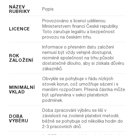
NÁZEV
Popis
RUBRIKY
Provozováno s licencí udělenou
Ministerstvem financí České republiky.
LICENCE
Toto zaručuje legalitu a bezpečnost
provozu na českém trhu.
Informace o přesném datu založení
nemusí být vždy veřejně dostupná,
ROK
nicméně společnost na trhu působí
ZALOŽENÍ
dostatečně dlouho, aby si získala důvěru
zákazníků.
Obvykle se pohybuje v řádu nízkých
stovek korun, což umožňuje sázení i s
MINIMÁLNÍ
menším rozpočtem. Přesná částka může
VKLAD
být upřesněna v sekci platebních
podmínek.
Doba zpracování výběru se liší v
závislosti na zvolené platební metodě,
DOBA
VÝBĚRU
běžně se pohybuje od několika hodin do
2-3 pracovních dnů.