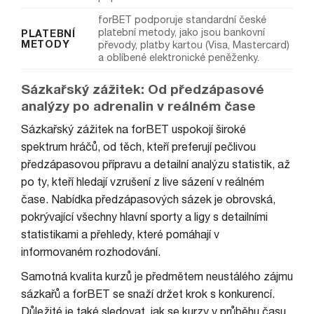
forBET podporuje standardní české
platební metody, jako jsou bankovní
PLATEBNÍ
METODY
převody, platby kartou (Visa, Mastercard)
a oblíbené elektronické peněženky.
Sázkařský zážitek: Od předzápasové
analýzy po adrenalin v reálném čase
Sázkařský zážitek na forBET uspokojí široké
spektrum hráčů, od těch, kteří preferují pečlivou
předzápasovou přípravu a detailní analýzu statistik, až
po ty, kteří hledají vzrušení z live sázení v reálném
čase. Nabídka předzápasových sázek je obrovská,
pokrývající všechny hlavní sporty a ligy s detailními
statistikami a přehledy, které pomáhají v
informovaném rozhodování.
Samotná kvalita kurzů je předmětem neustálého zájmu
sázkařů a forBET se snaží držet krok s konkurencí.
Důležité je také sledovat, jak se kurzy v průběhu času