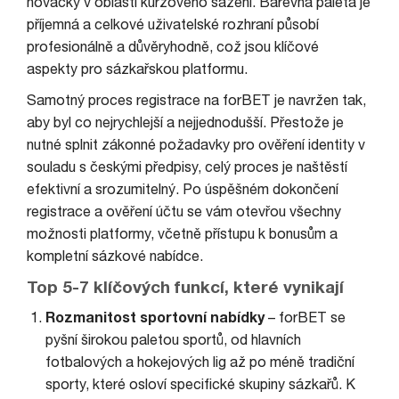
nováčky v oblasti kurzového sázení. Barevná paleta je
příjemná a celkové uživatelské rozhraní působí
profesionálně a důvěryhodně, což jsou klíčové
aspekty pro sázkařskou platformu.
Samotný proces registrace na forBET je navržen tak,
aby byl co nejrychlejší a nejjednodušší. Přestože je
nutné splnit zákonné požadavky pro ověření identity v
souladu s českými předpisy, celý proces je naštěstí
efektivní a srozumitelný. Po úspěšném dokončení
registrace a ověření účtu se vám otevřou všechny
možnosti platformy, včetně přístupu k bonusům a
kompletní sázkové nabídce.
Top 5-7 klíčových funkcí, které vynikají
Rozmanitost sportovní nabídky
– forBET se
pyšní širokou paletou sportů, od hlavních
fotbalových a hokejových lig až po méně tradiční
sporty, které osloví specifické skupiny sázkařů. K