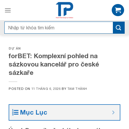
Skip
to
content
Tìm
kiếm:
DỰ ÁN
forBET: Komplexní pohled na
sázkovou kancelář pro české
sázkaře
POSTED ON
11 THÁNG 6, 2026
BY
TAM THÀNH
Mục Lục