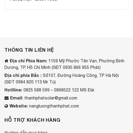
THÔNG TIN LIÊN HỆ
Địa chỉ Phía Nam:
1159 Mỹ Phước Tân Vạn, Phường Bình
Dương, TP, Hồ Chí Minh (SĐT 0935 866 955 Phát)
Địa chỉ phía Bắc :
Số107, Đường Hoàng Công, TP Hà Nội
(SĐT 0984 820 113 Mr Tú)
Hotlline:
0825 588 599 – 0868522 122 MS Đài
Email:
thanhphatsolar@gmail.com
Website:
nangluongthanhphat.com
HỖ TRỢ KHÁCH HÀNG
Hướng dẫn mua hàng