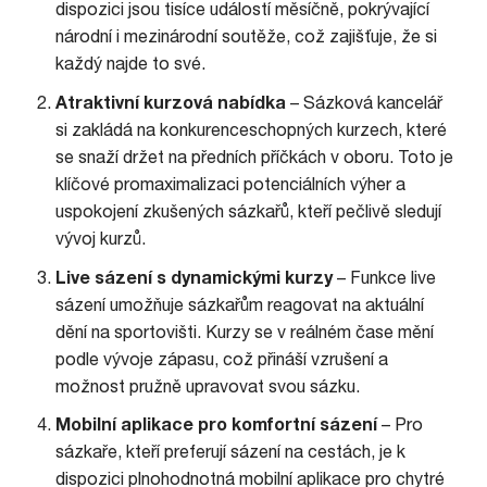
dispozici jsou tisíce událostí měsíčně, pokrývající
národní i mezinárodní soutěže, což zajišťuje, že si
každý najde to své.
Atraktivní kurzová nabídka
– Sázková kancelář
si zakládá na konkurenceschopných kurzech, které
se snaží držet na předních příčkách v oboru. Toto je
klíčové promaximalizaci potenciálních výher a
uspokojení zkušených sázkařů, kteří pečlivě sledují
vývoj kurzů.
Live sázení s dynamickými kurzy
– Funkce live
sázení umožňuje sázkařům reagovat na aktuální
dění na sportovišti. Kurzy se v reálném čase mění
podle vývoje zápasu, což přináší vzrušení a
možnost pružně upravovat svou sázku.
Mobilní aplikace pro komfortní sázení
– Pro
sázkaře, kteří preferují sázení na cestách, je k
dispozici plnohodnotná mobilní aplikace pro chytré