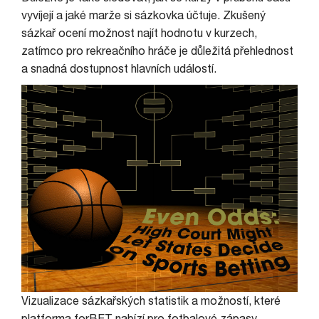
vyvíjejí a jaké marže si sázkovka účtuje. Zkušený
sázkař ocení možnost najít hodnotu v kurzech,
zatímco pro rekreačního hráče je důležitá přehlednost
a snadná dostupnost hlavních událostí.
Vizualizace sázkařských statistik a možností, které
platforma forBET nabízí pro fotbalové zápasy.