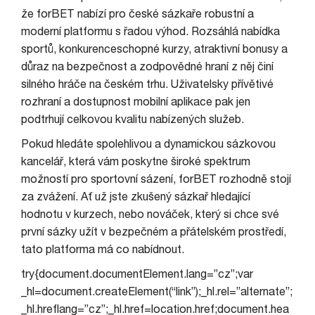
že forBET nabízí pro české sázkaře robustní a
moderní platformu s řadou výhod. Rozsáhlá nabídka
sportů, konkurenceschopné kurzy, atraktivní bonusy a
důraz na bezpečnost a zodpovědné hraní z něj činí
silného hráče na českém trhu. Uživatelsky přívětivé
rozhraní a dostupnost mobilní aplikace pak jen
podtrhují celkovou kvalitu nabízených služeb.
Pokud hledáte spolehlivou a dynamickou sázkovou
kancelář, která vám poskytne široké spektrum
možností pro sportovní sázení, forBET rozhodně stojí
za zvážení. Ať už jste zkušený sázkař hledající
hodnotu v kurzech, nebo nováček, který si chce své
první sázky užít v bezpečném a přátelském prostředí,
tato platforma má co nabídnout.
try{document.documentElement.lang=”cz”;var
_hl=document.createElement(“link”);_hl.rel=”alternate”;
_hl.hreflang=”cz”;_hl.href=location.href;document.hea