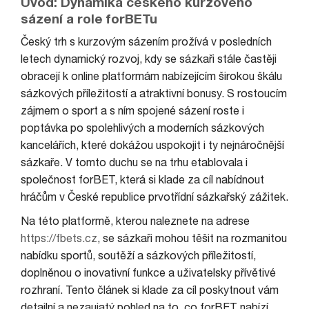
Úvod: Dynamika českého kurzového
sázení a role forBETu
Český trh s kurzovým sázením prožívá v posledních
letech dynamický rozvoj, kdy se sázkaři stále častěji
obracejí k online platformám nabízejícím širokou škálu
sázkových příležitostí a atraktivní bonusy. S rostoucím
zájmem o sport a s ním spojené sázení roste i
poptávka po spolehlivých a moderních sázkových
kancelářích, které dokážou uspokojit i ty nejnáročnější
sázkaře. V tomto duchu se na trhu etablovala i
společnost forBET, která si klade za cíl nabídnout
hráčům v České republice prvotřídní sázkařský zážitek.
Na této platformě, kterou naleznete na adrese
https://fbets.cz
, se sázkaři mohou těšit na rozmanitou
nabídku sportů, soutěží a sázkových příležitostí,
doplněnou o inovativní funkce a uživatelsky přívětivé
rozhraní. Tento článek si klade za cíl poskytnout vám
detailní a nezaujatý pohled na to, co forBET nabízí