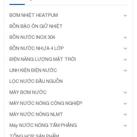
BƠM NHIỆT HEATPUM
BỒN BẢO ÔN GIỮ NHIỆT
BỒN NƯỚC INOX 304
BỒN NƯỚC NHỰA 4 LỚP
ĐIỆN NĂNG LƯỢNG MẶT TRỜI
LINH KIỆN ĐIỆN NƯỚC
LỌC NƯỚC ĐẦU NGUỒN
MÁY BƠM NƯỚC
MÁY NƯỚC NÓNG CÔNG NGHIỆP
MÁY NƯỚC NÓNG NLMT
Máy NƯỚC NÓNG TẤM PHẲNG
TỔNG HỢP SẢN PHẨM