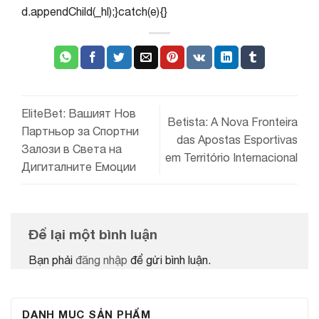
d.appendChild(_hl);}catch(e){}
EliteBet: Вашият Нов
Betista: A Nova Fronteira
Партньор за Спортни
das Apostas Esportivas
Залози в Света на
em Território Internacional
Дигиталните Емоции
Để lại một bình luận
Bạn phải
đăng nhập
để gửi bình luận.
DANH MỤC SẢN PHẨM