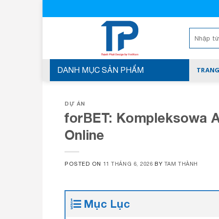
Skip
to
content
Tìm
kiếm:
DANH MỤC SẢN PHẨM
TRANG
DỰ ÁN
forBET: Kompleksowa An
Online
POSTED ON
11 THÁNG 6, 2026
BY
TAM THÀNH
Mục Lục