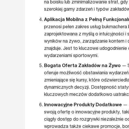
na boisku lub zminimalizowanie strat, gdy
szerokiej gamy zdarzeń i typów zakładó
Aplikacja Mobilna z Pełną Funkcjona
przenosi pełen zakres usług bukmachera b
zaprojektowana z myślą o intuicyjności i
wyników na żywo, zarządzanie kontem i d
znajduje. Jest to kluczowe udogodnienie 
wydarzeniami sportowymi.
Bogata Oferta Zakładów na Żywo
— S
oferuje możliwość obstawiania wydarzeń 
zmieniające się kursy, które odzwiercied
dynamicznych decyzji. Dostępność statys
kluczowych meczów dodatkowo uatrakcyjn
Innowacyjne Produkty Dodatkowe
— P
swoją ofertę o innowacyjne produkty, taki
ciągły dostęp do rozgrywki niezależnie
wprowadza także ciekawe promocje, bon