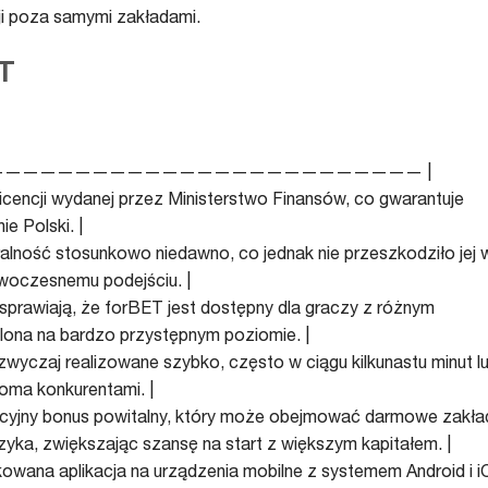
i poza samymi zakładami.
ET
———————————————————————— |
 licencji wydanej przez Ministerstwo Finansów, co gwarantuje
e Polski. |
łalność stosunkowo niedawno, co jednak nie przeszkodziło jej 
owoczesnemu podejściu. |
a sprawiają, że forBET jest dostępny dla graczy z różnym
lona na bardzo przystępnym poziomie. |
zwyczaj realizowane szybko, często w ciągu kilkunastu minut l
loma konkurentami. |
akcyjny bonus powitalny, który może obejmować darmowe zakła
zyka, zwiększając szansę na start z większym kapitałem. |
ykowana aplikacja na urządzenia mobilne z systemem Android i i