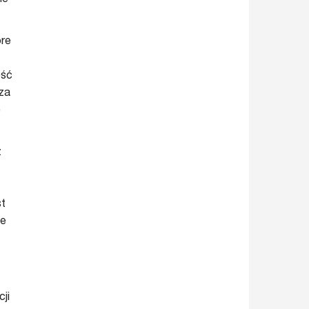
óre
ość
sza
o
z
st
ne
ji