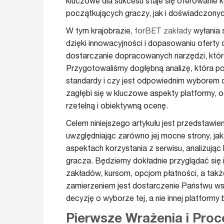
kluczowe dla sukcesu staje się oferowanie
początkujących graczy, jak i doświadczony
W tym krajobrazie,
forBET zakłady
wyłania 
dzięki innowacyjności i dopasowaniu oferty 
dostarczanie dopracowanych narzędzi, które 
Przygotowaliśmy dogłębną analizę, która po
standardy i czy jest odpowiednim wyborem 
zagłębi się w kluczowe aspekty platformy,
rzetelną i obiektywną ocenę.
Celem niniejszego artykułu jest przedstawi
uwzględniając zarówno jej mocne strony, ja
aspektach korzystania z serwisu, analizują
gracza. Będziemy dokładnie przyglądać się 
zakładów, kursom, opcjom płatności, a tak
zamierzeniem jest dostarczenie Państwu wsz
decyzję o wyborze tej, a nie innej platformy
Pierwsze Wrażenia i Proc