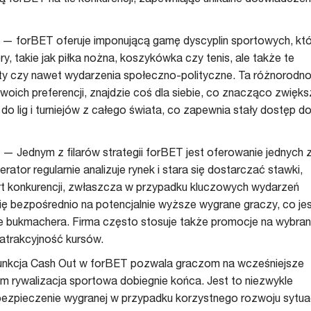
— forBET oferuje imponującą gamę dyscyplin sportowych, kt
ry, takie jak piłka nożna, koszykówka czy tenis, ale także te
porty czy nawet wydarzenia społeczno-polityczne. Ta różnorodn
swoich preferencji, znajdzie coś dla siebie, co znacząco zwięk
do lig i turniejów z całego świata, co zapewnia stały dostęp d
— Jednym z filarów strategii forBET jest oferowanie jednych 
ator regularnie analizuje rynek i stara się dostarczać stawki,
rt konkurencji, zwłaszcza w przypadku kluczowych wydarzeń
ię bezpośrednio na potencjalnie wyższe wygrane graczy, co je
 bukmachera. Firma często stosuje także promocje na wybra
atrakcyjność kursów.
nkcja Cash Out w forBET pozwala graczom na wcześniejsze
 rywalizacja sportowa dobiegnie końca. Jest to niezwykle
bezpieczenie wygranej w przypadku korzystnego rozwoju sytuac