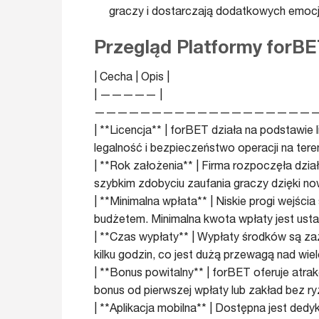
graczy i dostarczają dodatkowych emocj
Przegląd Platformy forB
| Cecha | Opis |
| ————— |
————————————————————
| **Licencja** | forBET działa na podstawie
legalność i bezpieczeństwo operacji na tereni
| **Rok założenia** | Firma rozpoczęła dzia
szybkim zdobyciu zaufania graczy dzięki n
| **Minimalna wpłata** | Niskie progi wejści
budżetem. Minimalna kwota wpłaty jest usta
| **Czas wypłaty** | Wypłaty środków są za
kilku godzin, co jest dużą przewagą nad wie
| **Bonus powitalny** | forBET oferuje atr
bonus od pierwszej wpłaty lub zakład bez ry
| **Aplikacja mobilna** | Dostępna jest ded