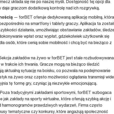
 mecz układa się nie po naszej myśli. Dostępność tej opcji dla
w daje graczom dodatkową kontrolę nad ich rozgrywką.
lnością
— forBET oferuje dedykowaną aplikację mobilną, która
ezpośrednio na smartfony i tablety graczy. Aplikacja ta został
 szybkości działania, umożliwiając obstawianie zakładów, śledz
okonywanie wpłat oraz wypłat, gdziekolwiek użytkownik się
dla osób, które cenią sobie mobilność i chcą być na bieżąco z
ekcja zakładów na żywo w forBET jest stale rozbudowywana 
w trakcie ich trwania. Gracze mogą na bieżąco śledzić
lają aktualną sytuację na boisku, co pozwala na podejmowanie
tyk na żywo oraz często możliwości oglądania transmisji wid
ia tę formę gry, czyniąc ją niezwykle emocjonującą.
oza tradycyjnymi zakładami sportowymi, forBET wzbogaca
e jak zakłady na sporty wirtualne, które oferują szybką akcję i
 od harmonogramów prawdziwych wydarzeń. Firma często
usy tematyczne czy konkursy, które angażują społeczność