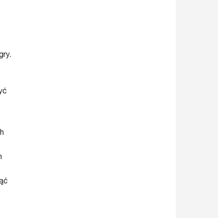
ę
gry.
yć
ch
m
jąć