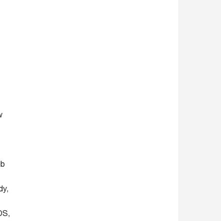
w
ub
dy,
OS,