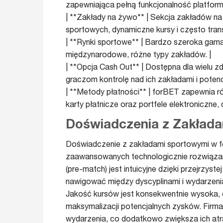
zapewniająca pełną funkcjonalność platformy 
| **Zakłady na żywo** | Sekcja zakładów n
sportowych, dynamiczne kursy i często trans
| **Rynki sportowe** | Bardzo szeroka gama 
międzynarodowe, różne typy zakładów. |
| **Opcja Cash Out** | Dostępna dla wielu z
graczom kontrolę nad ich zakładami i potenc
| **Metody płatności** | forBET zapewnia r
karty płatnicze oraz portfele elektroniczne, 
Doświadczenia z Zakład
Doświadczenie z zakładami sportowymi w f
zaawansowanych technologicznie rozwiązań
(pre-match) jest intuicyjne dzięki przejrzyst
nawigować między dyscyplinami i wydarzeniam
Jakość kursów jest konsekwentnie wysoka, 
maksymalizacji potencjalnych zysków. Firma
wydarzenia, co dodatkowo zwiększa ich atr