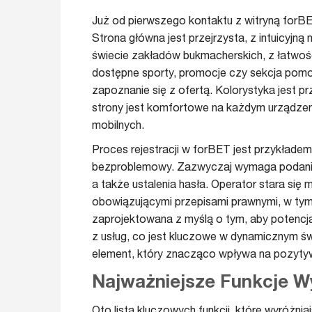
Już od pierwszego kontaktu z witryną forBE
Strona główna jest przejrzysta, z intuicyjn
świecie zakładów bukmacherskich, z łatwośc
dostępne sporty, promocje czy sekcja pomo
zapoznanie się z ofertą. Kolorystyka jest p
strony jest komfortowe na każdym urządzen
mobilnych.
Proces rejestracji w forBET jest przykładem 
bezproblemowy. Zazwyczaj wymaga podani
a także ustalenia hasła. Operator stara się
obowiązującymi przepisami prawnymi, w tym
zaprojektowana z myślą o tym, aby potencjal
z usług, co jest kluczowe w dynamicznym świ
element, który znacząco wpływa na pozytywn
Najważniejsze Funkcje W
Oto lista kluczowych funkcji, które wyróżni