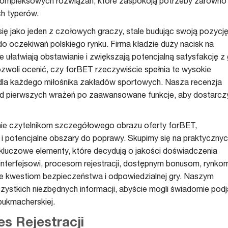
 kompleksowych rozwiązań, które zaspokoją potrzeby zarówno
ch typerów.
się jako jeden z czołowych graczy, stale budując swoją pozycj
do oczekiwań polskiego rynku. Firma kładzie duży nacisk na
ułatwiają obstawianie i zwiększają potencjalną satysfakcję z 
zwoli ocenić, czy forBET rzeczywiście spełnia te wysokie
dla każdego miłośnika zakładów sportowych. Nasza recenzja
 od pierwszych wrażeń po zaawansowane funkcje, aby dostarcz
enie czytelnikom szczegółowego obrazu oferty forBET,
k i potencjalne obszary do poprawy. Skupimy się na praktyczny
c kluczowe elementy, które decydują o jakości doświadczenia
interfejsowi, procesom rejestracji, dostępnym bonusom, rynko
że kwestiom bezpieczeństwa i odpowiedzialnej gry. Naszym
ystkich niezbędnych informacji, abyście mogli świadomie pod
 bukmacherskiej.
es Rejestracji