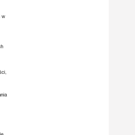
i w
ch
ci,
ania
ie