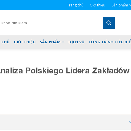
Trang chủ
Giới thiệu
Sản phẩm
 CHỦ
GIỚI THIỆU
SẢN PHẨM
DỊCH VỤ
CÔNG TRÌNH TIÊU BI
aliza Polskiego Lidera Zakładów