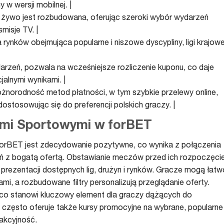
w wersji mobilnej. |
a żywo jest rozbudowana, oferując szeroki wybór wydarzeń
misje TV. |
rynków obejmująca popularne i niszowe dyscypliny, ligi krajowe
darzeń, pozwala na wcześniejsze rozliczenie kuponu, co daje
jalnymi wynikami. |
óżnorodność metod płatności, w tym szybkie przelewy online,
dostosowując się do preferencji polskich graczy. |
ami Sportowymi w forBET
orBET jest zdecydowanie pozytywne, co wynika z połączenia
 z bogatą ofertą. Obstawianie meczów przed ich rozpoczęc
ej prezentacji dostępnych lig, drużyn i rynków. Gracze mogą łatw
i, a rozbudowane filtry personalizują przeglądanie oferty.
co stanowi kluczowy element dla graczy dążących do
 często oferuje także kursy promocyjne na wybrane, popularne
akcyjność.