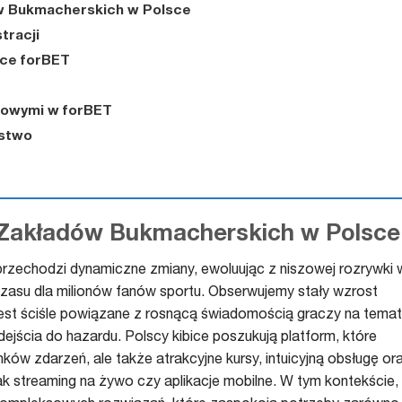
w Bukmacherskich w Polsce
tracji
ące forBET
towymi w forBET
ństwo
Zakładów Bukmacherskich w Polsce
zechodzi dynamiczne zmiany, ewoluując z niszowej rozrywki 
asu dla milionów fanów sportu. Obserwujemy stały wzrost
jest ściśle powiązane z rosnącą świadomością graczy na temat
ścia do hazardu. Polscy kibice poszukują platform, które
ynków zdarzeń, ale także atrakcyjne kursy, intuicyjną obsługę or
ak streaming na żywo czy aplikacje mobilne. W tym kontekście,