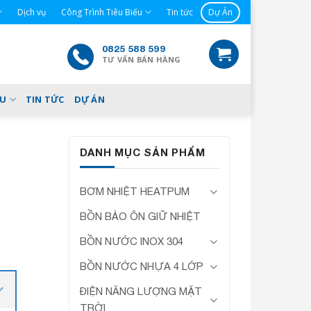
Dịch vụ
Công Trình Tiêu Biểu
Tin tức
Dự Án
0825 588 599
TƯ VẤN BÁN HÀNG
ỂU
TIN TỨC
DỰ ÁN
DANH MỤC SẢN PHẨM
BƠM NHIỆT HEATPUM
BỒN BẢO ÔN GIỮ NHIỆT
BỒN NƯỚC INOX 304
BỒN NƯỚC NHỰA 4 LỚP
ĐIỆN NĂNG LƯỢNG MẶT
TRỜI