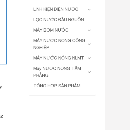
LINH KIỆN ĐIỆN NƯỚC
LỌC NƯỚC ĐẦU NGUỒN
MÁY BƠM NƯỚC
MÁY NƯỚC NÓNG CÔNG
NGHIỆP
MÁY NƯỚC NÓNG NLMT
Máy NƯỚC NÓNG TẤM
PHẲNG
TỔNG HỢP SẢN PHẨM
w
az