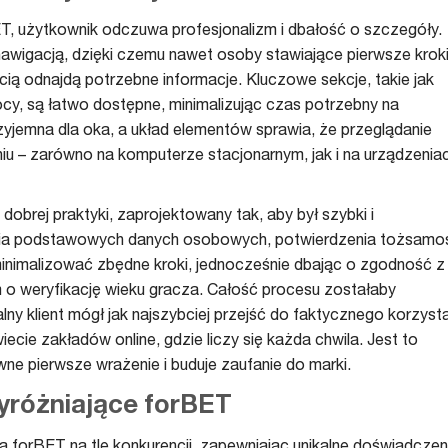
T, użytkownik odczuwa profesjonalizm i dbałość o szczegóły.
ą nawigacją, dzięki czemu nawet osoby stawiające pierwsze krok
ią odnajdą potrzebne informacje. Kluczowe sekcje, takie jak
cy, są łatwo dostępne, minimalizując czas potrzebny na
rzyjemna dla oka, a układ elementów sprawia, że przeglądanie
iu – zarówno na komputerze stacjonarnym, jak i na urządzenia
dobrej praktyki, zaprojektowany tak, aby był szybki i
a podstawowych danych osobowych, potwierdzenia tożsamoś
 minimalizować zbędne kroki, jednocześnie dbając o zgodność z
 o weryfikację wieku gracza. Całość procesu zostałaby
ny klient mógł jak najszybciej przejść do faktycznego korzyst
ecie zakładów online, gdzie liczy się każda chwila. Jest to
e pierwsze wrażenie i buduje zaufanie do marki.
yróżniające forBET
ają forBET na tle konkurencji, zapewniając unikalne doświadczen