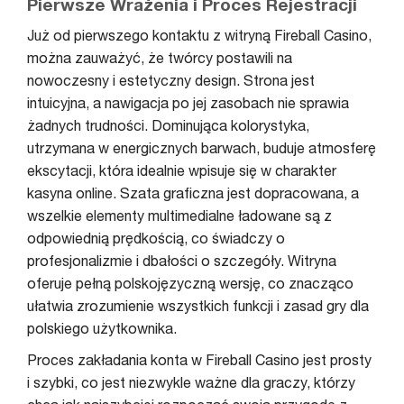
Pierwsze Wrażenia i Proces Rejestracji
Już od pierwszego kontaktu z witryną Fireball Casino,
można zauważyć, że twórcy postawili na
nowoczesny i estetyczny design. Strona jest
intuicyjna, a nawigacja po jej zasobach nie sprawia
żadnych trudności. Dominująca kolorystyka,
utrzymana w energicznych barwach, buduje atmosferę
ekscytacji, która idealnie wpisuje się w charakter
kasyna online. Szata graficzna jest dopracowana, a
wszelkie elementy multimedialne ładowane są z
odpowiednią prędkością, co świadczy o
profesjonalizmie i dbałości o szczegóły. Witryna
oferuje pełną polskojęzyczną wersję, co znacząco
ułatwia zrozumienie wszystkich funkcji i zasad gry dla
polskiego użytkownika.
Proces zakładania konta w Fireball Casino jest prosty
i szybki, co jest niezwykle ważne dla graczy, którzy