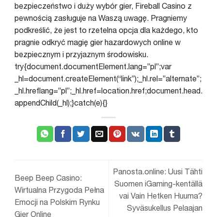
bezpieczeństwo i duży wybór gier, Fireball Casino z
pewnością zasługuje na Waszą uwagę. Pragniemy
podkreślić, że jest to rzetelna opcja dla każdego, kto
pragnie odkryć magię gier hazardowych online w
bezpiecznym i przyjaznym środowisku.
try{document.documentElement.lang=”pl”;var
_hl=document.createElement(“link”);_hl.rel=”alternate”;
_hl.hreflang=”pl”;_hl.href=location.href;document.head.
appendChild(_hl);}catch(e){}
Panosta.online: Uusi Tähti
Beep Beep Casino:
Suomen iGaming-kentällä
Wirtualna Przygoda Pełna
vai Vain Hetken Huuma?
Emocji na Polskim Rynku
Syväsukellus Pelaajan
Gier Online