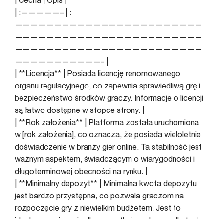
| Cecha | Opis |
| :—————– | :
————————————————————————
————————————————————————
————————————————————————
———————————- |
| **Licencja** | Posiada licencję renomowanego
organu regulacyjnego, co zapewnia sprawiedliwą grę i
bezpieczeństwo środków graczy. Informacje o licencji
są łatwo dostępne w stopce strony. |
| **Rok założenia** | Platforma została uruchomiona
w [rok założenia], co oznacza, że posiada wieloletnie
doświadczenie w branży gier online. Ta stabilność jest
ważnym aspektem, świadczącym o wiarygodności i
długoterminowej obecności na rynku. |
| **Minimalny depozyt** | Minimalna kwota depozytu
jest bardzo przystępna, co pozwala graczom na
rozpoczęcie gry z niewielkim budżetem. Jest to