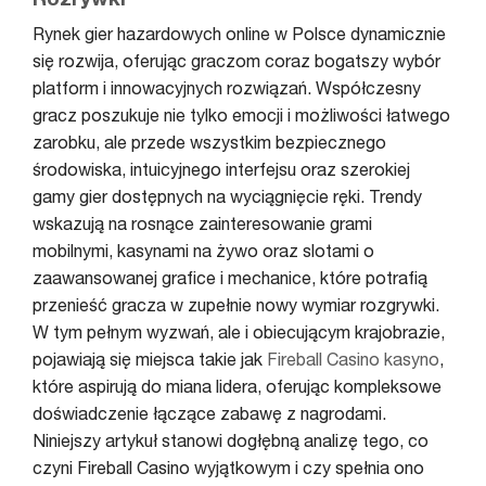
Rynek gier hazardowych online w Polsce dynamicznie
się rozwija, oferując graczom coraz bogatszy wybór
platform i innowacyjnych rozwiązań. Współczesny
gracz poszukuje nie tylko emocji i możliwości łatwego
zarobku, ale przede wszystkim bezpiecznego
środowiska, intuicyjnego interfejsu oraz szerokiej
gamy gier dostępnych na wyciągnięcie ręki. Trendy
wskazują na rosnące zainteresowanie grami
mobilnymi, kasynami na żywo oraz slotami o
zaawansowanej grafice i mechanice, które potrafią
przenieść gracza w zupełnie nowy wymiar rozgrywki.
W tym pełnym wyzwań, ale i obiecującym krajobrazie,
pojawiają się miejsca takie jak
Fireball Casino kasyno
,
które aspirują do miana lidera, oferując kompleksowe
doświadczenie łączące zabawę z nagrodami.
Niniejszy artykuł stanowi dogłębną analizę tego, co
czyni Fireball Casino wyjątkowym i czy spełnia ono