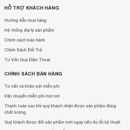
HỖ TRỢ KHÁCH HÀNG
Hướng dẫn mua hàng
Hệ thống đại lý sản phẩm
Chính sách bảo hành
Chính Sách Đổi Trả
Tư Vấn Qua Điện Thoại
CHÍNH SÁCH BÁN HÀNG
Tư vấn và khảo sát miễn phí
Vận chuyển miễn phí mọi nơi
Thanh toán sau khi quý khách nhận được sản phẩm đúng
chất lượng
Quý khách được đổi sản phẩm mới ngay nếu do lỗi kỹ thuật