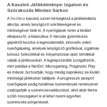
A Kaszinó Játékélménye: Izgalom és
Szórakozás Minden Sarkon
A
BetAlice
kaszinó szívét kétségkívül a játékkínálata
alkotja, amely lenyűgöző sokféleségével és
minőségével tűnik ki. A nyerőgépek terén a kínálat
elképesztő, a klasszikus 3-tárcsás gyümölcsös
gépektől kezdve a legmodernebb, innovatív videó
nyerőgépekig, amelyek lenyűgöző grafikával, izgalmas
bónusz funkciókkal és folyamatosan újuló témákkal
várják a játékosokat. A legnépszerűbb szolgáltatók,
mint például a NetEnt, Microgaming, Pragmatic Play
és mások, biztosítják, hogy mindig naprakész és kiváló
minőségű játékokat találjunk. A progresszív jackpot
nyerőgépek pedig hatalmas nyeremények reményével
csalogatják a szerencsevadászokat, ahol akár életre
szóló összegeket is el lehet nyerni egyetlen
szerencsés pörgetéssel.