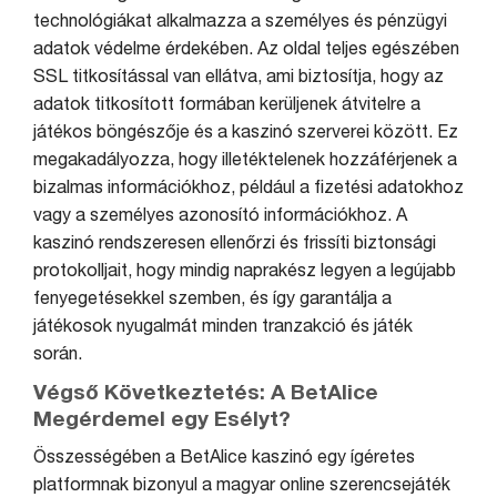
technológiákat alkalmazza a személyes és pénzügyi
adatok védelme érdekében. Az oldal teljes egészében
SSL titkosítással van ellátva, ami biztosítja, hogy az
adatok titkosított formában kerüljenek átvitelre a
játékos böngészője és a kaszinó szerverei között. Ez
megakadályozza, hogy illetéktelenek hozzáférjenek a
bizalmas információkhoz, például a fizetési adatokhoz
vagy a személyes azonosító információkhoz. A
kaszinó rendszeresen ellenőrzi és frissíti biztonsági
protokolljait, hogy mindig naprakész legyen a legújabb
fenyegetésekkel szemben, és így garantálja a
játékosok nyugalmát minden tranzakció és játék
során.
Végső Következtetés: A BetAlice
Megérdemel egy Esélyt?
Összességében a BetAlice kaszinó egy ígéretes
platformnak bizonyul a magyar online szerencsejáték