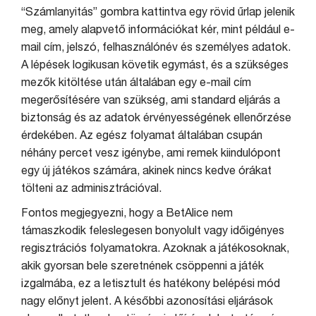
“Számlanyitás” gombra kattintva egy rövid űrlap jelenik
meg, amely alapvető információkat kér, mint például e-
mail cím, jelszó, felhasználónév és személyes adatok.
A lépések logikusan követik egymást, és a szükséges
mezők kitöltése után általában egy e-mail cím
megerősítésére van szükség, ami standard eljárás a
biztonság és az adatok érvényességének ellenőrzése
érdekében. Az egész folyamat általában csupán
néhány percet vesz igénybe, ami remek kiindulópont
egy új játékos számára, akinek nincs kedve órákat
tölteni az adminisztrációval.
Fontos megjegyezni, hogy a BetAlice nem
támaszkodik feleslegesen bonyolult vagy időigényes
regisztrációs folyamatokra. Azoknak a játékosoknak,
akik gyorsan bele szeretnének csöppenni a játék
izgalmába, ez a letisztult és hatékony belépési mód
nagy előnyt jelent. A későbbi azonosítási eljárások