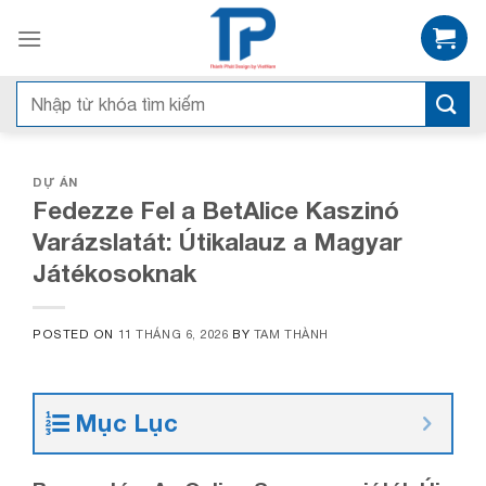
Skip
to
content
Tìm
kiếm:
DỰ ÁN
Fedezze Fel a BetAlice Kaszinó
Varázslatát: Útikalauz a Magyar
Játékosoknak
POSTED ON
11 THÁNG 6, 2026
BY
TAM THÀNH
Mục Lục