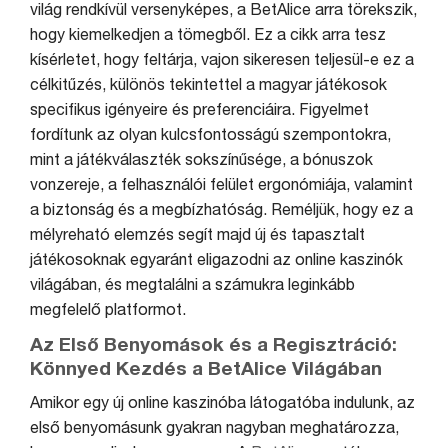
világ rendkívül versenyképes, a BetAlice arra törekszik,
hogy kiemelkedjen a tömegből. Ez a cikk arra tesz
kísérletet, hogy feltárja, vajon sikeresen teljesül-e ez a
célkitűzés, különös tekintettel a magyar játékosok
specifikus igényeire és preferenciáira. Figyelmet
fordítunk az olyan kulcsfontosságú szempontokra,
mint a játékválaszték sokszínűsége, a bónuszok
vonzereje, a felhasználói felület ergonómiája, valamint
a biztonság és a megbízhatóság. Reméljük, hogy ez a
mélyreható elemzés segít majd új és tapasztalt
játékosoknak egyaránt eligazodni az online kaszinók
világában, és megtalálni a számukra leginkább
megfelelő platformot.
Az Első Benyomások és a Regisztráció:
Könnyed Kezdés a BetAlice Világában
Amikor egy új online kaszinóba látogatóba indulunk, az
első benyomásunk gyakran nagyban meghatározza,