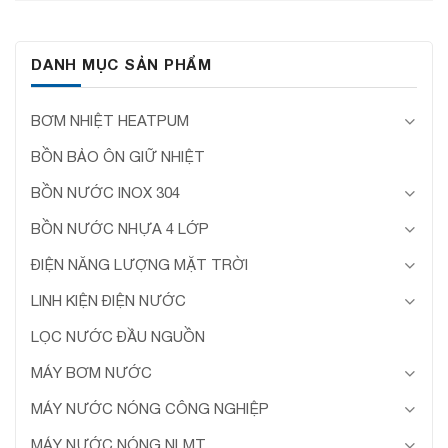
DANH MỤC SẢN PHẨM
BƠM NHIỆT HEATPUM
BỒN BẢO ÔN GIỮ NHIỆT
BỒN NƯỚC INOX 304
BỒN NƯỚC NHỰA 4 LỚP
ĐIỆN NĂNG LƯỢNG MẶT TRỜI
LINH KIỆN ĐIỆN NƯỚC
LỌC NƯỚC ĐẦU NGUỒN
MÁY BƠM NƯỚC
MÁY NƯỚC NÓNG CÔNG NGHIỆP
MÁY NƯỚC NÓNG NLMT