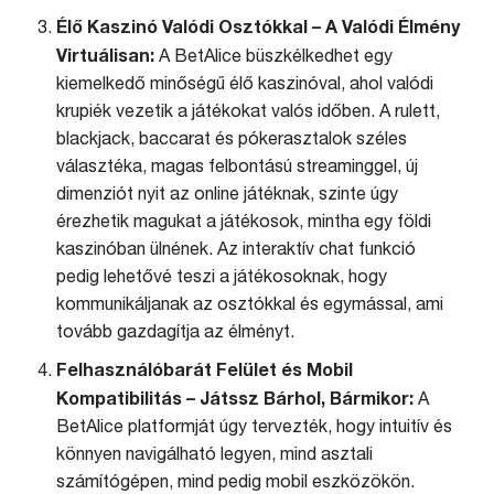
Élő Kaszinó Valódi Osztókkal – A Valódi Élmény
Virtuálisan:
A BetAlice büszkélkedhet egy
kiemelkedő minőségű élő kaszinóval, ahol valódi
krupiék vezetik a játékokat valós időben. A rulett,
blackjack, baccarat és pókerasztalok széles
választéka, magas felbontású streaminggel, új
dimenziót nyit az online játéknak, szinte úgy
érezhetik magukat a játékosok, mintha egy földi
kaszinóban ülnének. Az interaktív chat funkció
pedig lehetővé teszi a játékosoknak, hogy
kommunikáljanak az osztókkal és egymással, ami
tovább gazdagítja az élményt.
Felhasználóbarát Felület és Mobil
Kompatibilitás – Játssz Bárhol, Bármikor:
A
BetAlice platformját úgy tervezték, hogy intuitív és
könnyen navigálható legyen, mind asztali
számítógépen, mind pedig mobil eszközökön.