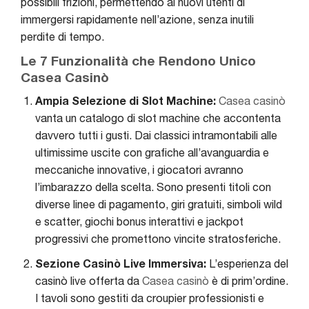
possibili frizioni, permettendo ai nuovi utenti di
immergersi rapidamente nell’azione, senza inutili
perdite di tempo.
Le 7 Funzionalità che Rendono Unico
Casea Casinò
Ampia Selezione di Slot Machine:
Casea casinò
vanta un catalogo di slot machine che accontenta
davvero tutti i gusti. Dai classici intramontabili alle
ultimissime uscite con grafiche all’avanguardia e
meccaniche innovative, i giocatori avranno
l’imbarazzo della scelta. Sono presenti titoli con
diverse linee di pagamento, giri gratuiti, simboli wild
e scatter, giochi bonus interattivi e jackpot
progressivi che promettono vincite stratosferiche.
Sezione Casinò Live Immersiva:
L’esperienza del
casinò live offerta da
Casea casinò
è di prim’ordine.
I tavoli sono gestiti da croupier professionisti e