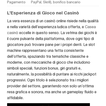
Pagamento
PayPal, Skrill), bonifico bancario
L’Esperienza di Gioco nel Casinò
La vera essenza di un casinò online risiede nella qualità
e nella varietà dell’esperienza ludica offerta, e
Casea
casinò
eccelle in questo senso. La vetrina dei giochi è
il cuore pulsante della piattaforma, dove ogni tipo di
giocatore può trovare pane per i propri denti. Le slot
machine rappresentano una fetta consistente
dell’offerta, spaziando tra tematiche classiche e
moderne, con meccaniche di gioco che includono
simboli speciali, funzioni bonus, giri gratuiti e,
naturalmente, la possibilità di puntare ai ricchi jackpot
progressivi. Ogni titolo è selezionato tra i migliori
provider del settore, garantendo non solo un’ottima
resa grafica e sonora, ma anche un gameplay fluido e
affidabile.