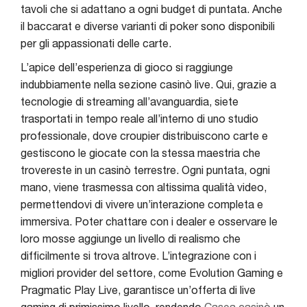
tavoli che si adattano a ogni budget di puntata. Anche
il baccarat e diverse varianti di poker sono disponibili
per gli appassionati delle carte.
L’apice dell’esperienza di gioco si raggiunge
indubbiamente nella sezione casinò live. Qui, grazie a
tecnologie di streaming all’avanguardia, siete
trasportati in tempo reale all’interno di uno studio
professionale, dove croupier distribuiscono carte e
gestiscono le giocate con la stessa maestria che
trovereste in un casinò terrestre. Ogni puntata, ogni
mano, viene trasmessa con altissima qualità video,
permettendovi di vivere un’interazione completa e
immersiva. Poter chattare con i dealer e osservare le
loro mosse aggiunge un livello di realismo che
difficilmente si trova altrove. L’integrazione con i
migliori provider del settore, come Evolution Gaming e
Pragmatic Play Live, garantisce un’offerta di live
gaming di primissimo livello, rendendo
Casea casinò
un