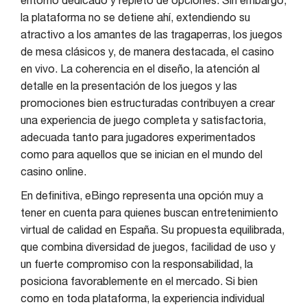
entorno dedicado y repleto de opciones. Sin embargo,
la plataforma no se detiene ahí, extendiendo su
atractivo a los amantes de las tragaperras, los juegos
de mesa clásicos y, de manera destacada, el casino
en vivo. La coherencia en el diseño, la atención al
detalle en la presentación de los juegos y las
promociones bien estructuradas contribuyen a crear
una experiencia de juego completa y satisfactoria,
adecuada tanto para jugadores experimentados
como para aquellos que se inician en el mundo del
casino online.
En definitiva, eBingo representa una opción muy a
tener en cuenta para quienes buscan entretenimiento
virtual de calidad en España. Su propuesta equilibrada,
que combina diversidad de juegos, facilidad de uso y
un fuerte compromiso con la responsabilidad, la
posiciona favorablemente en el mercado. Si bien
como en toda plataforma, la experiencia individual