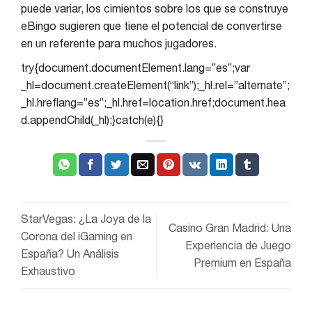
puede variar, los cimientos sobre los que se construye
eBingo sugieren que tiene el potencial de convertirse
en un referente para muchos jugadores.
try{document.documentElement.lang=”es”;var
_hl=document.createElement(“link”);_hl.rel=”alternate”;
_hl.hreflang=”es”;_hl.href=location.href;document.hea
d.appendChild(_hl);}catch(e){}
StarVegas: ¿La Joya de la
Casino Gran Madrid: Una
Corona del iGaming en
Experiencia de Juego
España? Un Análisis
Premium en España
Exhaustivo