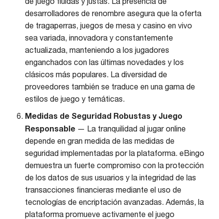
de juego fluidas y justas. La presencia de
desarrolladores de renombre asegura que la oferta
de tragaperras, juegos de mesa y casino en vivo
sea variada, innovadora y constantemente
actualizada, manteniendo a los jugadores
enganchados con las últimas novedades y los
clásicos más populares. La diversidad de
proveedores también se traduce en una gama de
estilos de juego y temáticas.
Medidas de Seguridad Robustas y Juego
Responsable
— La tranquilidad al jugar online
depende en gran medida de las medidas de
seguridad implementadas por la plataforma. eBingo
demuestra un fuerte compromiso con la protección
de los datos de sus usuarios y la integridad de las
transacciones financieras mediante el uso de
tecnologías de encriptación avanzadas. Además, la
plataforma promueve activamente el juego