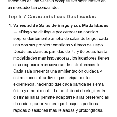
fricciones es una ventaja competitiva significativa en
un mercado tan concurrido.
Top 5-7 Características Destacadas
Variedad de Salas de Bingo y sus Modalidades
— eBingo se distingue por ofrecer un abanico
sorprendentemente amplio de salas de bingo, cada
una con sus propias temáticas y ritmos de juego.
Desde las clásicas partidas de 75 y 90 bolas hasta
modalidades más innovadoras, los jugadores tienen
a su disposición un universo de entretenimiento.
Cada sala presenta una ambientación cuidada y
animaciones atractivas que enriquecen la
experiencia, haciendo que cada partida se sienta
única y emocionante. La posibilidad de elegir entre
distintas salas permite adaptarse a las preferencias
de cada jugador, ya sea que busquen partidas
rápidas o sesiones más relajadas y prolongadas.