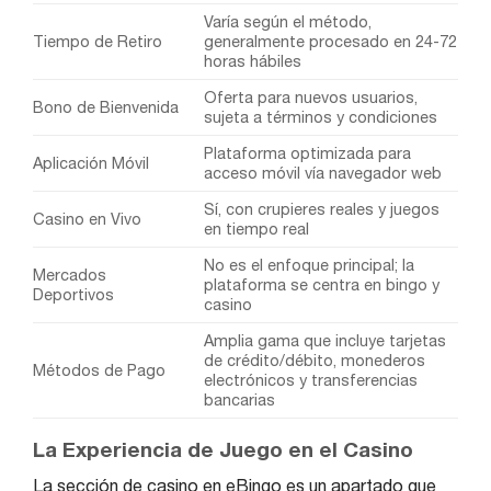
Varía según el método,
Tiempo de Retiro
generalmente procesado en 24-72
horas hábiles
Oferta para nuevos usuarios,
Bono de Bienvenida
sujeta a términos y condiciones
Plataforma optimizada para
Aplicación Móvil
acceso móvil vía navegador web
Sí, con crupieres reales y juegos
Casino en Vivo
en tiempo real
No es el enfoque principal; la
Mercados
plataforma se centra en bingo y
Deportivos
casino
Amplia gama que incluye tarjetas
de crédito/débito, monederos
Métodos de Pago
electrónicos y transferencias
bancarias
La Experiencia de Juego en el Casino
La sección de casino en eBingo es un apartado que