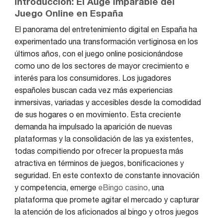
Introducción: El Auge Imparable del
Juego Online en España
El panorama del entretenimiento digital en España ha
experimentado una transformación vertiginosa en los
últimos años, con el juego online posicionándose
como uno de los sectores de mayor crecimiento e
interés para los consumidores. Los jugadores
españoles buscan cada vez más experiencias
inmersivas, variadas y accesibles desde la comodidad
de sus hogares o en movimiento. Esta creciente
demanda ha impulsado la aparición de nuevas
plataformas y la consolidación de las ya existentes,
todas compitiendo por ofrecer la propuesta más
atractiva en términos de juegos, bonificaciones y
seguridad. En este contexto de constante innovación
y competencia, emerge
eBingo casino
, una
plataforma que promete agitar el mercado y capturar
la atención de los aficionados al bingo y otros juegos