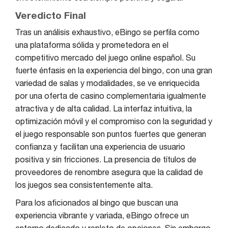
Veredicto Final
Tras un análisis exhaustivo, eBingo se perfila como
una plataforma sólida y prometedora en el
competitivo mercado del juego online español. Su
fuerte énfasis en la experiencia del bingo, con una gran
variedad de salas y modalidades, se ve enriquecida
por una oferta de casino complementaria igualmente
atractiva y de alta calidad. La interfaz intuitiva, la
optimización móvil y el compromiso con la seguridad y
el juego responsable son puntos fuertes que generan
confianza y facilitan una experiencia de usuario
positiva y sin fricciones. La presencia de títulos de
proveedores de renombre asegura que la calidad de
los juegos sea consistentemente alta.
Para los aficionados al bingo que buscan una
experiencia vibrante y variada, eBingo ofrece un