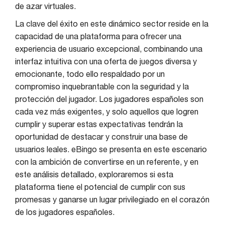
de azar virtuales.
La clave del éxito en este dinámico sector reside en la
capacidad de una plataforma para ofrecer una
experiencia de usuario excepcional, combinando una
interfaz intuitiva con una oferta de juegos diversa y
emocionante, todo ello respaldado por un
compromiso inquebrantable con la seguridad y la
protección del jugador. Los jugadores españoles son
cada vez más exigentes, y solo aquellos que logren
cumplir y superar estas expectativas tendrán la
oportunidad de destacar y construir una base de
usuarios leales. eBingo se presenta en este escenario
con la ambición de convertirse en un referente, y en
este análisis detallado, exploraremos si esta
plataforma tiene el potencial de cumplir con sus
promesas y ganarse un lugar privilegiado en el corazón
de los jugadores españoles.