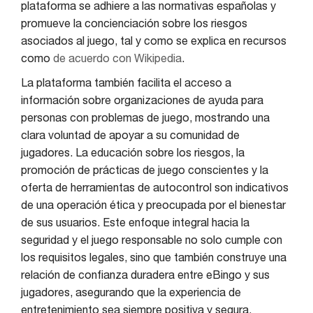
plataforma se adhiere a las normativas españolas y
promueve la concienciación sobre los riesgos
asociados al juego, tal y como se explica en recursos
como
de acuerdo con Wikipedia
.
La plataforma también facilita el acceso a
información sobre organizaciones de ayuda para
personas con problemas de juego, mostrando una
clara voluntad de apoyar a su comunidad de
jugadores. La educación sobre los riesgos, la
promoción de prácticas de juego conscientes y la
oferta de herramientas de autocontrol son indicativos
de una operación ética y preocupada por el bienestar
de sus usuarios. Este enfoque integral hacia la
seguridad y el juego responsable no solo cumple con
los requisitos legales, sino que también construye una
relación de confianza duradera entre eBingo y sus
jugadores, asegurando que la experiencia de
entretenimiento sea siempre positiva y segura.