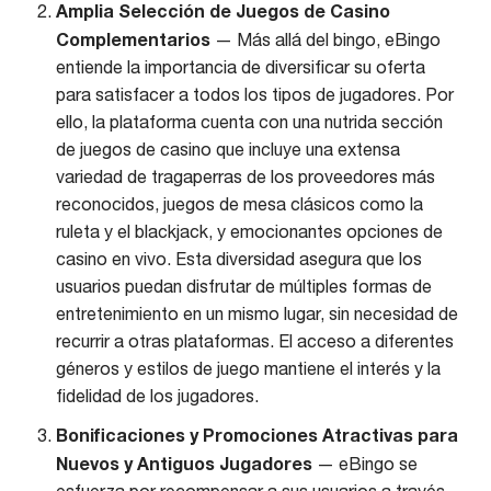
Amplia Selección de Juegos de Casino
Complementarios
— Más allá del bingo, eBingo
entiende la importancia de diversificar su oferta
para satisfacer a todos los tipos de jugadores. Por
ello, la plataforma cuenta con una nutrida sección
de juegos de casino que incluye una extensa
variedad de tragaperras de los proveedores más
reconocidos, juegos de mesa clásicos como la
ruleta y el blackjack, y emocionantes opciones de
casino en vivo. Esta diversidad asegura que los
usuarios puedan disfrutar de múltiples formas de
entretenimiento en un mismo lugar, sin necesidad de
recurrir a otras plataformas. El acceso a diferentes
géneros y estilos de juego mantiene el interés y la
fidelidad de los jugadores.
Bonificaciones y Promociones Atractivas para
Nuevos y Antiguos Jugadores
— eBingo se
esfuerza por recompensar a sus usuarios a través