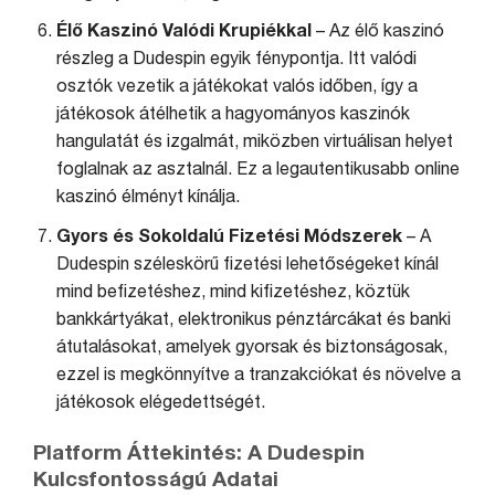
Élő Kaszinó Valódi Krupiékkal
– Az élő kaszinó
részleg a Dudespin egyik fénypontja. Itt valódi
osztók vezetik a játékokat valós időben, így a
játékosok átélhetik a hagyományos kaszinók
hangulatát és izgalmát, miközben virtuálisan helyet
foglalnak az asztalnál. Ez a legautentikusabb online
kaszinó élményt kínálja.
Gyors és Sokoldalú Fizetési Módszerek
– A
Dudespin széleskörű fizetési lehetőségeket kínál
mind befizetéshez, mind kifizetéshez, köztük
bankkártyákat, elektronikus pénztárcákat és banki
átutalásokat, amelyek gyorsak és biztonságosak,
ezzel is megkönnyítve a tranzakciókat és növelve a
játékosok elégedettségét.
Platform Áttekintés: A Dudespin
Kulcsfontosságú Adatai