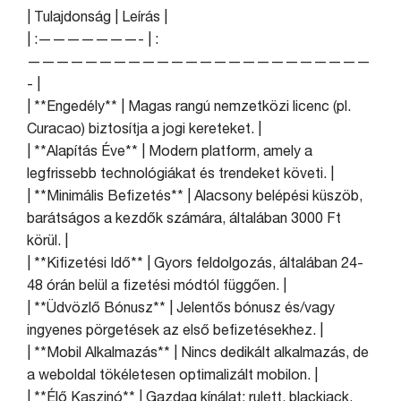
| Tulajdonság | Leírás |
| :———————- | :
————————————————————————
- |
| **Engedély** | Magas rangú nemzetközi licenc (pl.
Curacao) biztosítja a jogi kereteket. |
| **Alapítás Éve** | Modern platform, amely a
legfrissebb technológiákat és trendeket követi. |
| **Minimális Befizetés** | Alacsony belépési küszöb,
barátságos a kezdők számára, általában 3000 Ft
körül. |
| **Kifizetési Idő** | Gyors feldolgozás, általában 24-
48 órán belül a fizetési módtól függően. |
| **Üdvözlő Bónusz** | Jelentős bónusz és/vagy
ingyenes pörgetések az első befizetésekhez. |
| **Mobil Alkalmazás** | Nincs dedikált alkalmazás, de
a weboldal tökéletesen optimalizált mobilon. |
| **Élő Kaszinó** | Gazdag kínálat: rulett, blackjack,