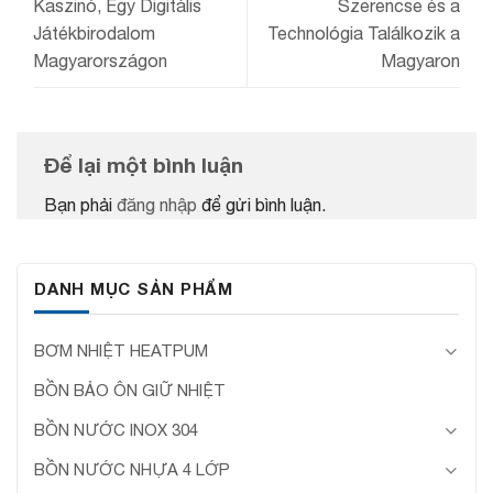
Kaszinó, Egy Digitális
Szerencse és a
Játékbirodalom
Technológia Találkozik a
Magyarországon
Magyaron
Để lại một bình luận
Bạn phải
đăng nhập
để gửi bình luận.
DANH MỤC SẢN PHẨM
BƠM NHIỆT HEATPUM
BỒN BẢO ÔN GIỮ NHIỆT
BỒN NƯỚC INOX 304
BỒN NƯỚC NHỰA 4 LỚP