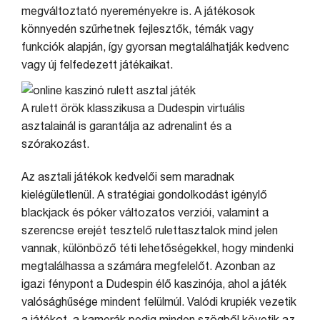
megváltoztató nyereményekre is. A játékosok
könnyedén szűrhetnek fejlesztők, témák vagy
funkciók alapján, így gyorsan megtalálhatják kedvenc
vagy új felfedezett játékaikat.
A rulett örök klasszikusa a Dudespin virtuális
asztalainál is garantálja az adrenalint és a
szórakozást.
Az asztali játékok kedvelői sem maradnak
kielégületlenül. A stratégiai gondolkodást igénylő
blackjack és póker változatos verziói, valamint a
szerencse erejét tesztelő rulettasztalok mind jelen
vannak, különböző téti lehetőségekkel, hogy mindenki
megtalálhassa a számára megfelelőt. Azonban az
igazi fénypont a Dudespin élő kaszinója, ahol a játék
valósághűsége mindent felülmúl. Valódi krupiék vezetik
a játékot, a kamerák pedig minden szögből követik az