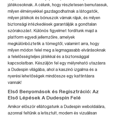
játékosoknak. A célunk, hogy részletesen bemutassuk,
milyen élményekkel gazdagodhatnak a látogatók,
milyen játékok és bónuszok várnak rájuk, és milyen
biztonsági intézkedések garantálják a gondtalan
szórakozást. Különös figyelmet fordítunk majd a
platform egyedi jellemzőire, amelyek
megkülönböztetik a tömegtől, valamint arra, hogy
milyen módon felel meg a legmagasabb elvárásoknak
a felelősségteljes játékkal és a biztonsággal
kapcsolatban. Készüljön fel egy mélyreható utazásra
a Dudespin világába, ahol a kaszinó izgalma és a
nyerési lehetőségek mindössze egy kattintásra
vannak!
Első Benyomások és Regisztráció: Az
Első Lépések A Dudespin Felé
Amikor először ellátogatunk a Dudespin weboldalára,
azonnal feltűnik a letisztult, modern és vizuálisan