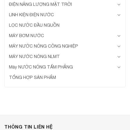
ĐIỆN NĂNG LƯỢNG MẶT TRỜI
LINH KIỆN ĐIỆN NƯỚC
LỌC NƯỚC ĐẦU NGUỒN
MÁY BƠM NƯỚC
MÁY NƯỚC NÓNG CÔNG NGHIỆP
MÁY NƯỚC NÓNG NLMT
Máy NƯỚC NÓNG TẤM PHẲNG
TỔNG HỢP SẢN PHẨM
THÔNG TIN LIÊN HỆ