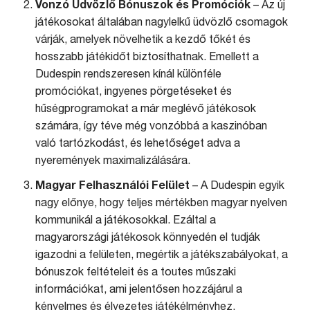
Vonzó Üdvözlő Bónuszok és Promóciók
– Az új
játékosokat általában nagylelkű üdvözlő csomagok
várják, amelyek növelhetik a kezdő tőkét és
hosszabb játékidőt biztosíthatnak. Emellett a
Dudespin rendszeresen kínál különféle
promóciókat, ingyenes pörgetéseket és
hűségprogramokat a már meglévő játékosok
számára, így téve még vonzóbbá a kaszinóban
való tartózkodást, és lehetőséget adva a
nyeremények maximalizálására.
Magyar Felhasználói Felület
– A Dudespin egyik
nagy előnye, hogy teljes mértékben magyar nyelven
kommunikál a játékosokkal. Ezáltal a
magyarországi játékosok könnyedén el tudják
igazodni a felületen, megértik a játékszabályokat, a
bónuszok feltételeit és a toutes műszaki
információkat, ami jelentősen hozzájárul a
kényelmes és élvezetes játékélményhez.