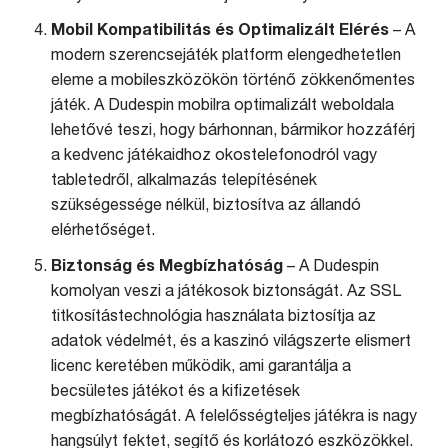
Mobil Kompatibilitás és Optimalizált Elérés
– A
modern szerencsejáték platform elengedhetetlen
eleme a mobileszközökön történő zökkenőmentes
játék. A Dudespin mobilra optimalizált weboldala
lehetővé teszi, hogy bárhonnan, bármikor hozzáférj
a kedvenc játékaidhoz okostelefonodról vagy
tabletedről, alkalmazás telepítésének
szükségessége nélkül, biztosítva az állandó
elérhetőséget.
Biztonság és Megbízhatóság
– A Dudespin
komolyan veszi a játékosok biztonságát. Az SSL
titkosítástechnológia használata biztosítja az
adatok védelmét, és a kaszinó világszerte elismert
licenc keretében működik, ami garantálja a
becsületes játékot és a kifizetések
megbízhatóságát. A felelősségteljes játékra is nagy
hangsúlyt fektet, segítő és korlátozó eszközökkel.