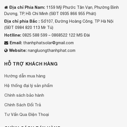
Địa chỉ Phía Nam:
1159 Mỹ Phước Tân Vạn, Phường Bình
Dương, TP, Hồ Chí Minh (SĐT 0935 866 955 Phát)
Địa chỉ phía Bắc :
Số107, Đường Hoàng Công, TP Hà Nội
(SĐT 0984 820 113 Mr Tú)
Hotlline:
0825 588 599 – 0868522 122 MS Đài
Email:
thanhphatsolar@gmail.com
Website:
nangluongthanhphat.com
HỖ TRỢ KHÁCH HÀNG
Hướng dẫn mua hàng
Hệ thống đại lý sản phẩm
Chính sách bảo hành
Chính Sách Đổi Trả
Tư Vấn Qua Điện Thoại