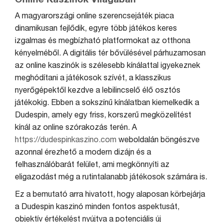
A magyarországi online szerencsejáték piaca
dinamikusan fejlődik, egyre több játékos keres
izgalmas és megbízható platformokat az otthona
kényelméből. A digitális tér bővülésével párhuzamosan
az online kaszinók is szélesebb kínálattal igyekeznek
meghódítani a játékosok szívét, a klasszikus
nyerőgépektől kezdve a lebilincselő élő osztós
játékokig. Ebben a sokszínű kínálatban kiemelkedik a
Dudespin, amely egy friss, korszerű megközelítést
kínál az online szórakozás terén. A
https://dudespinkaszino.com
weboldalán böngészve
azonnal érezhető a modern dizájn és a
felhasználóbarát felület, ami megkönnyíti az
eligazodást még a rutintalanabb játékosok számára is.
Ez a bemutató arra hivatott, hogy alaposan körbejárja
a Dudespin kaszinó minden fontos aspektusát,
objektív értékelést nyújtva a potenciális új