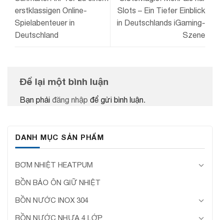
erstklassigen Online-
Slots – Ein Tiefer Einblick
Spielabenteuer in
in Deutschlands iGaming-
Deutschland
Szene
Để lại một bình luận
Bạn phải
đăng nhập
để gửi bình luận.
DANH MỤC SẢN PHẨM
BƠM NHIỆT HEATPUM
BỒN BẢO ÔN GIỮ NHIỆT
BỒN NƯỚC INOX 304
BỒN NƯỚC NHỰA 4 LỚP