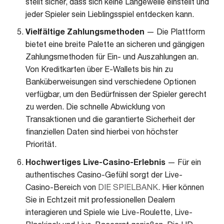
stellt sicher, dass sich keine Langeweile einstellt und
jeder Spieler sein Lieblingsspiel entdecken kann.
Vielfältige Zahlungsmethoden
— Die Plattform
bietet eine breite Palette an sicheren und gängigen
Zahlungsmethoden für Ein- und Auszahlungen an.
Von Kreditkarten über E-Wallets bis hin zu
Banküberweisungen sind verschiedene Optionen
verfügbar, um den Bedürfnissen der Spieler gerecht
zu werden. Die schnelle Abwicklung von
Transaktionen und die garantierte Sicherheit der
finanziellen Daten sind hierbei von höchster
Priorität.
Hochwertiges Live-Casino-Erlebnis
— Für ein
authentisches Casino-Gefühl sorgt der Live-
Casino-Bereich von
DIE SPIELBANK
. Hier können
Sie in Echtzeit mit professionellen Dealern
interagieren und Spiele wie Live-Roulette, Live-