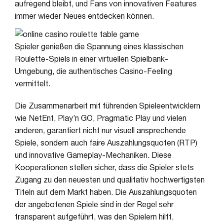
aufregend bleibt, und Fans von innovativen Features
immer wieder Neues entdecken können.
Spieler genießen die Spannung eines klassischen
Roulette-Spiels in einer virtuellen Spielbank-
Umgebung, die authentisches Casino-Feeling
vermittelt.
Die Zusammenarbeit mit führenden Spieleentwicklern
wie NetEnt, Play’n GO, Pragmatic Play und vielen
anderen, garantiert nicht nur visuell ansprechende
Spiele, sondern auch faire Auszahlungsquoten (RTP)
und innovative Gameplay-Mechaniken. Diese
Kooperationen stellen sicher, dass die Spieler stets
Zugang zu den neuesten und qualitativ hochwertigsten
Titeln auf dem Markt haben. Die Auszahlungsquoten
der angebotenen Spiele sind in der Regel sehr
transparent aufgeführt, was den Spielern hilft,