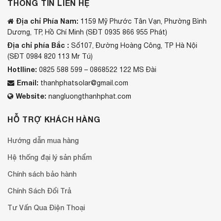
THÔNG TIN LIÊN HỆ
Địa chỉ Phía Nam:
1159 Mỹ Phước Tân Vạn, Phường Bình
Dương, TP, Hồ Chí Minh (SĐT 0935 866 955 Phát)
Địa chỉ phía Bắc :
Số107, Đường Hoàng Công, TP Hà Nội
(SĐT 0984 820 113 Mr Tú)
Hotlline:
0825 588 599 – 0868522 122 MS Đài
Email:
thanhphatsolar@gmail.com
Website:
nangluongthanhphat.com
HỖ TRỢ KHÁCH HÀNG
Hướng dẫn mua hàng
Hệ thống đại lý sản phẩm
Chính sách bảo hành
Chính Sách Đổi Trả
Tư Vấn Qua Điện Thoại