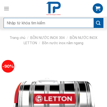
Skip
to
content
Tìm
kiếm:
/
/
Trang chủ
BỒN NƯỚC INOX 304
BỒN NƯỚC INOX
/
LETTON
Bồn nước inox nằm ngang
-90%