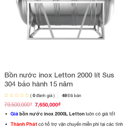
Bồn nước inox Letton 2000 lít Sus
304 bảo hành 15 năm
0
48
(
đánh giá )
Đã bán
G
G
₫
7,650,000
₫
79,500,000
i
i
Giá
bồn nước inox 2000L Letton
luôn có giá tốt
á
á
g
h
Thành Phát
có hỗ trợ vận chuyển miễn phí tại các tỉnh
ố
i