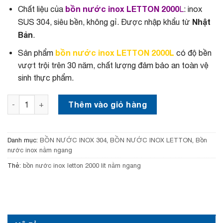
c
ệ
bồn nước inox
LETTON 2000
Chất liệu của
L
: inox
l
n
à
t
Nhật
SUS 304, siêu bền, không gỉ. Được nhập khẩu từ
:
ạ
Bản
.
7
i
9
l
bồn nước inox LETTON 2000L
Sản phẩm
có độ bền
,
à
5
:
vượt trội trên 30 năm, chất lượng đảm bảo an toàn vệ
0
7
sinh thực phẩm.
0
,
,
6
0
5
Bồn nước inox Letton 2000 lít Sus 304 bảo hành 15 năm s
Thêm vào giỏ hàng
0
0
0
,
₫
0
.
0
Danh mục:
BỒN NƯỚC INOX 304
,
BỒN NƯỚC INOX LETTON
,
Bồn
0
nước inox nằm ngang
₫
.
Thẻ:
bồn nước inox letton 2000 lít nằm ngang