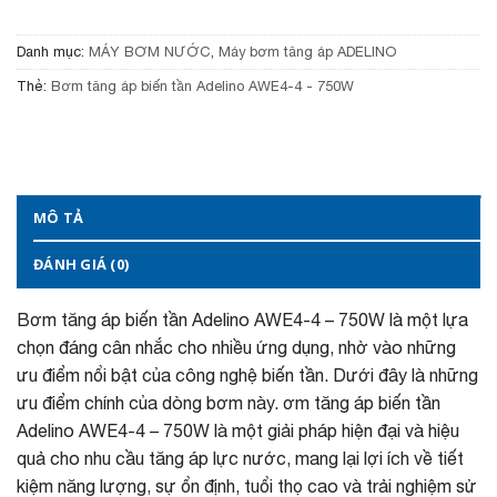
0
5
0
0
0
0
Danh mục:
MÁY BƠM NƯỚC
,
Máy bơm tăng áp ADELINO
₫
,
.
0
Thẻ:
Bơm tăng áp biến tần Adelino AWE4-4 - 750W
0
0
₫
.
MÔ TẢ
ĐÁNH GIÁ (0)
Bơm tăng áp biến tần Adelino AWE4-4 – 750W là một lựa
chọn đáng cân nhắc cho nhiều ứng dụng, nhờ vào những
ưu điểm nổi bật của công nghệ biến tần. Dưới đây là những
ưu điểm chính của dòng bơm này. ơm tăng áp biến tần
Adelino AWE4-4 – 750W là một giải pháp hiện đại và hiệu
quả cho nhu cầu tăng áp lực nước, mang lại lợi ích về tiết
kiệm năng lượng, sự ổn định, tuổi thọ cao và trải nghiệm sử