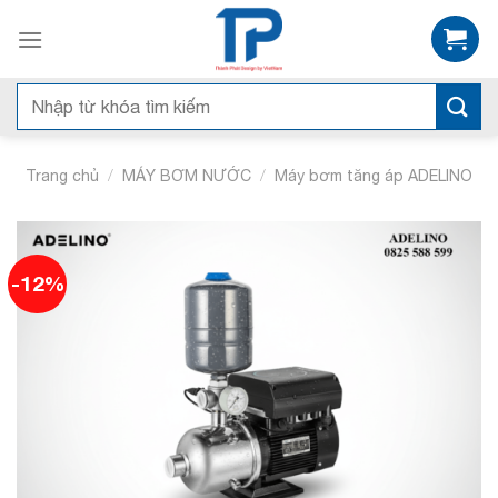
Skip
to
content
Tìm
kiếm:
/
/
Trang chủ
MÁY BƠM NƯỚC
Máy bơm tăng áp ADELINO
-12%