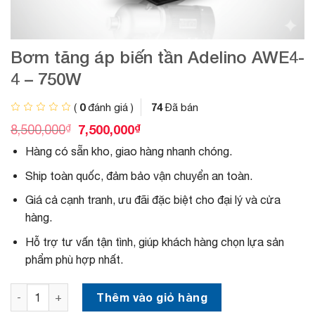
Bơm tăng áp biến tần Adelino AWE4-
4 – 750W
0
74
(
đánh giá )
Đã bán
G
G
₫
7,500,000
₫
8,500,000
i
i
Hàng có sẵn kho, giao hàng nhanh chóng.
á
á
g
h
Ship toàn quốc, đảm bảo vận chuyển an toàn.
ố
i
c
ệ
Giá cả cạnh tranh, ưu đãi đặc biệt cho đại lý và cửa
l
n
à
t
hàng.
:
ạ
8
i
Hỗ trợ tư vấn tận tình, giúp khách hàng chọn lựa sản
,
l
phẩm phù hợp nhất.
5
à
0
:
Bơm tăng áp biến tần Adelino AWE4-4 - 750W số lượng
0
7
Thêm vào giỏ hàng
,
,