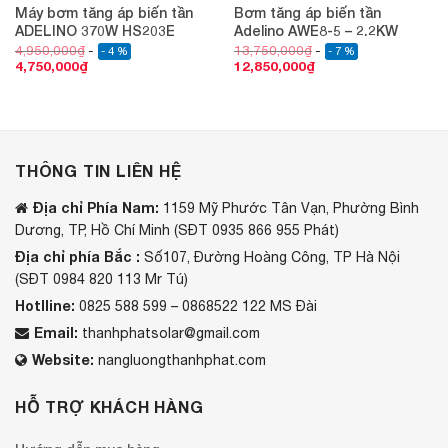
Máy bơm tăng áp biến tần
Bơm tăng áp biến tần
ADELINO 370W HS203E
Adelino AWE8-5 – 2.2KW
4,950,000
₫
13,750,000
₫
- 4 %
- 7 %
4,750,000
₫
12,850,000
₫
THÔNG TIN LIÊN HỆ
Địa chỉ Phía Nam:
1159 Mỹ Phước Tân Vạn, Phường Bình
Dương, TP, Hồ Chí Minh (SĐT 0935 866 955 Phát)
Địa chỉ phía Bắc :
Số107, Đường Hoàng Công, TP Hà Nội
(SĐT 0984 820 113 Mr Tú)
Hotlline:
0825 588 599 – 0868522 122 MS Đài
Email:
thanhphatsolar@gmail.com
Website:
nangluongthanhphat.com
HỖ TRỢ KHÁCH HÀNG