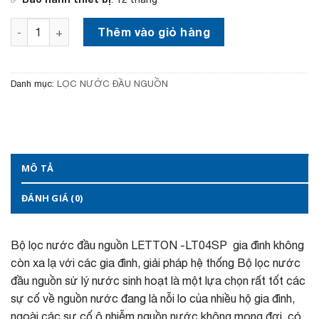
,
à
5
:
Bộ lọc nước đầu nguồn LETTON -LT04SP số lượng
0
2
Thêm vào giỏ hàng
0
8
,
,
0
5
0
0
Danh mục:
LỌC NƯỚC ĐẦU NGUỒN
0
0
₫
,
.
0
0
0
₫
MÔ TẢ
.
ĐÁNH GIÁ (0)
Bộ lọc nước đầu nguồn LETTON -LT04SP gia đình không
còn xa lạ với các gia đình, giải pháp hệ thống Bộ lọc nước
đầu nguồn sử lý nước sinh hoạt là một lựa chọn rất tốt các
sự cố về nguồn nước đang là nỗi lo của nhiều hộ gia đình,
ngoài các sự cố ô nhiễm nguồn nước không mong đợi, có