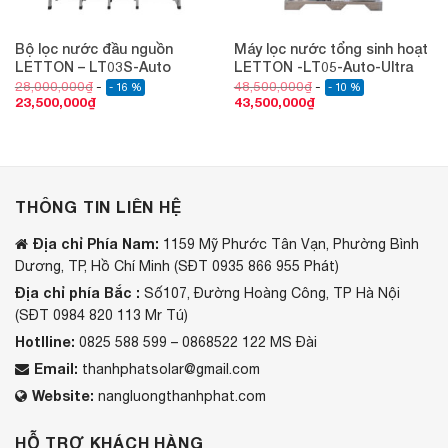
Bộ lọc nước đầu nguồn
Máy lọc nước tổng sinh hoạt
LETTON – LT03S-Auto
LETTON -LT05-Auto-Ultra
28,000,000
₫
48,500,000
₫
- 16 %
- 10 %
23,500,000
₫
43,500,000
₫
THÔNG TIN LIÊN HỆ
Địa chỉ Phía Nam:
1159 Mỹ Phước Tân Vạn, Phường Bình
Dương, TP, Hồ Chí Minh (SĐT 0935 866 955 Phát)
Địa chỉ phía Bắc :
Số107, Đường Hoàng Công, TP Hà Nội
(SĐT 0984 820 113 Mr Tú)
Hotlline:
0825 588 599 – 0868522 122 MS Đài
Email:
thanhphatsolar@gmail.com
Website:
nangluongthanhphat.com
HỖ TRỢ KHÁCH HÀNG