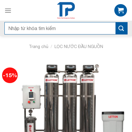
Skip
to
content
Tìm
kiếm:
/
Trang chủ
LỌC NƯỚC ĐẦU NGUỒN
-15%