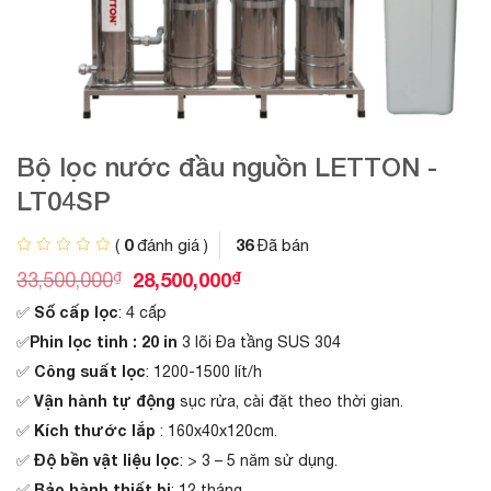
Bộ lọc nước đầu nguồn LETTON -
LT04SP
0
36
(
đánh giá )
Đã bán
G
G
₫
28,500,000
₫
33,500,000
i
i
Số cấp lọc
✅
: 4 cấp
á
á
g
h
Phin lọc tinh : 20 in
✅
3 lõi Đa tầng SUS 304
ố
i
Công suất lọc
✅
: 1200-1500 lít/h
c
ệ
l
n
Vận hành tự động
✅
sục rửa, cài đặt theo thời gian.
à
t
Kích thước lắp
✅
: 160x40x120cm.
:
ạ
3
i
Độ bền vật liệu lọc
✅
: > 3 – 5 năm sử dụng.
3
l
Bảo hành thiết bị
✅
: 12 tháng