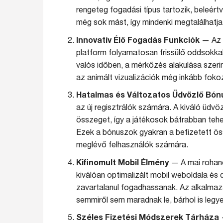
rengeteg fogadási típus tartozik, beleér
még sok mást, így mindenki megtalálhatja
Innovatív Élő Fogadás Funkciók
— Az é
platform folyamatosan frissülő oddsokkal é
valós időben, a mérkőzés alakulása szeri
az animált vizualizációk még inkább foko
Hatalmas és Változatos Üdvözlő Bó
az új regisztrálók számára. A kiváló üdv
összeget, így a játékosok bátrabban tehet
Ezek a bónuszok gyakran a befizetett ös
meglévő felhasználók számára.
Kifinomult Mobil Élmény
— A mai rohanó
kiválóan optimalizált mobil weboldala és 
zavartalanul fogadhassanak. Az alkalmazás
semmiről sem maradnak le, bárhol is legy
Széles Fizetési Módszerek Tárháza
—