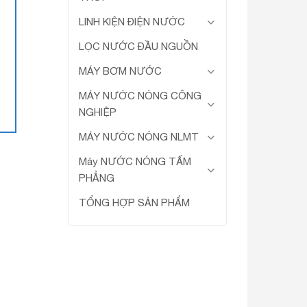
LINH KIỆN ĐIỆN NƯỚC
LỌC NƯỚC ĐẦU NGUỒN
MÁY BƠM NƯỚC
MÁY NƯỚC NÓNG CÔNG
NGHIỆP
MÁY NƯỚC NÓNG NLMT
Máy NƯỚC NÓNG TẤM
PHẲNG
TỔNG HỢP SẢN PHẨM