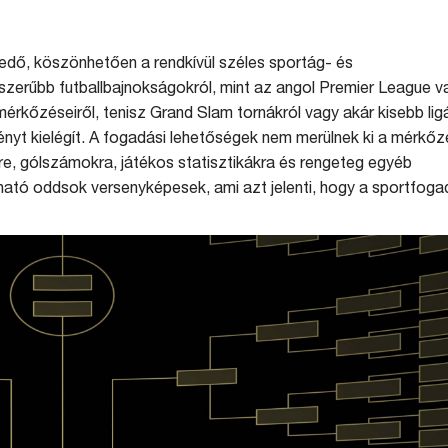
dő, köszönhetően a rendkívül széles sportág- és
szerűbb futballbajnokságokról, mint az angol Premier League v
érkőzéseiről, tenisz Grand Slam tornákról vagy akár kisebb lig
nyt kielégít. A fogadási lehetőségek nem merülnek ki a mérkőz
re, gólszámokra, játékos statisztikákra és rengeteg egyéb
lálható oddsok versenyképesek, ami azt jelenti, hogy a sportfog