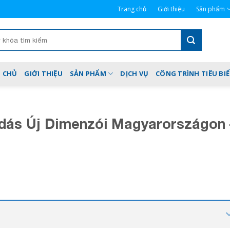
Trang chủ
Giới thiệu
Sản phẩm
 CHỦ
GIỚI THIỆU
SẢN PHẨM
DỊCH VỤ
CÔNG TRÌNH TIÊU BI
adás Új Dimenzói Magyarországon 