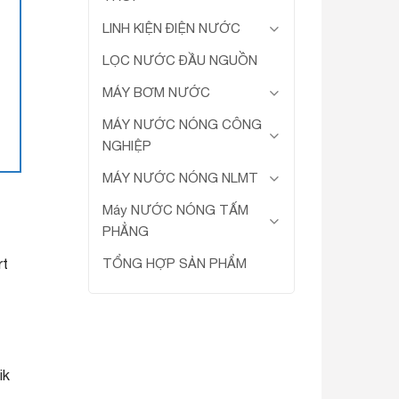
LINH KIỆN ĐIỆN NƯỚC
LỌC NƯỚC ĐẦU NGUỒN
MÁY BƠM NƯỚC
MÁY NƯỚC NÓNG CÔNG
NGHIỆP
MÁY NƯỚC NÓNG NLMT
Máy NƯỚC NÓNG TẤM
PHẲNG
TỔNG HỢP SẢN PHẨM
rt
ik