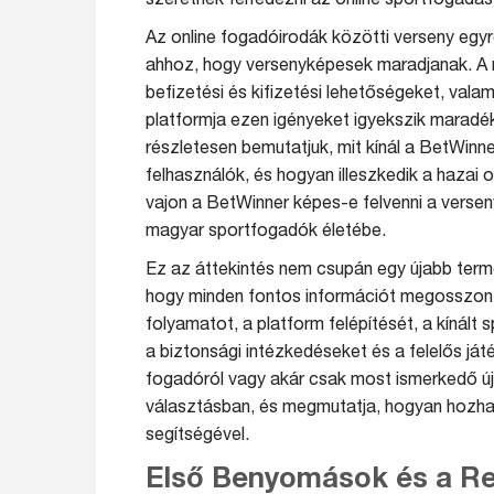
Az online fogadóirodák közötti verseny egyr
ahhoz, hogy versenyképesek maradjanak. A 
befizetési és kifizetési lehetőségeket, val
platformja ezen igényeket igyekszik maradékt
részletesen bemutatjuk, mit kínál a BetWinn
felhasználók, és hogyan illeszkedik a hazai 
vajon a BetWinner képes-e felvenni a verseny
magyar sportfogadók életébe.
Ez az áttekintés nem csupán egy újabb ter
hogy minden fontos információt megosszon v
folyamatot, a platform felépítését, a kínált
a biztonsági intézkedéseket és a felelős j
fogadóról vagy akár csak most ismerkedő újo
választásban, és megmutatja, hogyan hozhat
segítségével.
Első Benyomások és a Re