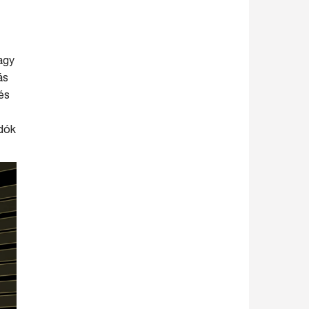
agy
ás
és
adók