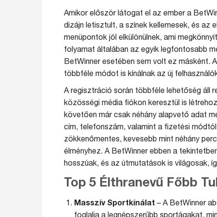
Amikor először látogat el az ember a BetWin
dizájn letisztult, a színek kellemesek, és az 
menüpontok jól elkülönülnek, ami megkönnyíti
folyamat általában az egyik legfontosabb mé
BetWinner esetében sem volt ez másként. Az 
többféle módot is kínálnak az új felhasznál
A regisztráció során többféle lehetőség áll r
közösségi média fiókon keresztül is létrehoz
követően már csak néhány alapvető adat meg
cím, telefonszám, valamint a fizetési módtó
zökkenőmentes, kevesebb mint néhány perce
élményhez. A BetWinner ebben a tekintetben is
hosszúak, és az útmutatások is világosak, íg
Top 5 Élthranevű Főbb Tu
Masszív Sportkínálat
– A BetWinner abs
foglalja a legnépszerűbb sportágakat, mi