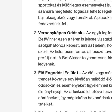
sportokat és különleges eseményeket is. E
számára megfelelő fogadási lehetőségeke
bajnokságokról vagy tornákról. A piacok 
fedezhetünk fel.
Versenyképes Oddsok
– Az egyik legf
BetWinner ezen a téren is jelesre vizsgáz
szolgáltatóhoz képest, ami azt jelenti,
szert. Ez különösen fontos a hosszú táv
profitjukat. A BetWinner folyamatosan fri
legyenek.
Élő Fogadási Felület
– Az élő, vagy más
trendet követve egy kiválóan működő élő 
oddsokat és eseményeket figyelemmel kís
élményt nyújt. Ez a funkció lehetővé tes
döntéseket, így még inkább bevonódnak az
téteiket.