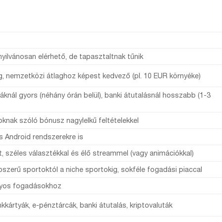
yilvánosan elérhető, de tapasztaltnak tűnik
g, nemzetközi átlaghoz képest kedvező (pl. 10 EUR környéke)
áknál gyors (néhány órán belül), banki átutalásnál hosszabb (1-3
soknak szóló bónusz nagylelkű feltételekkel
és Android rendszerekre is
t, széles választékkal és élő streammel (vagy animációkkal)
pszerű sportoktól a niche sportokig, sokféle fogadási piaccal
onyos fogadásokhoz
kkártyák, e-pénztárcák, banki átutalás, kriptovaluták