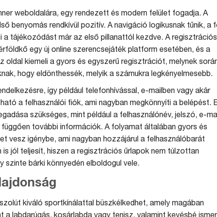
ner weboldalára, egy rendezett és modern felület fogadja. A
első benyomás rendkívül pozitív. A navigáció logikusnak tűnik, a 
 a tájékozódást már az első pillanattól kezdve. A regisztrációs
rföldkő egy új online szerencsejáték platform esetében, és a
oldal kiemeli a gyors és egyszerű regisztrációt, melynek sorá
óknak, hogy eldönthessék, melyik a számukra legkényelmesebb.
endelkezésre, így például telefonhívással, e-mailben vagy akár
ható a felhasználói fiók, ami nagyban megkönnyíti a belépést. 
adása szükséges, mint például a felhasználónév, jelszó, e-mai
l függően további információk. A folyamat általában gyors és
t vesz igénybe, ami nagyban hozzájárul a felhasználóbarát
 jól teljesít, hiszen a regisztrációs űrlapok nem túlzottan
y szinte bárki könnyedén elboldogul vele.
lajdonság
zolút kiváló sportkínálattal büszkélkedhet, amely magában
nt a labdarúgás, kosárlabda vagy tenisz, valamint kevésbé ismer