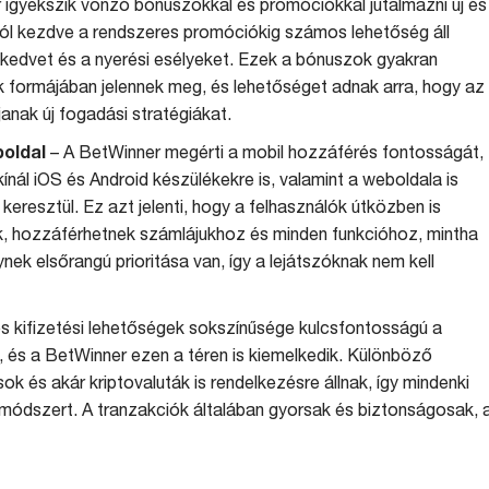
igyekszik vonzó bónuszokkal és promóciókkal jutalmazni új és
ól kezdve a rendszeres promóciókig számos lehetőség áll
kkedvet és a nyerési esélyeket. Ezek a bónuszok gyakran
k formájában jelennek meg, és lehetőséget adnak arra, hogy az
janak új fogadási stratégiákat.
boldal
– A BetWinner megérti a mobil hozzáférés fontosságát,
ínál iOS és Android készülékekre is, valamint a weboldala is
 keresztül. Ez azt jelenti, hogy a felhasználók útközben is
, hozzáférhetnek számlájukhoz és minden funkcióhoz, mintha
nek elsőrangú prioritása van, így a lejátszóknak nem kell
és kifizetési lehetőségek sokszínűsége kulcsfontosságú a
 és a BetWinner ezen a téren is kiemelkedik. Különböző
ok és akár kriptovaluták is rendelkezésre állnak, így mindenki
módszert. A tranzakciók általában gyorsak és biztonságosak, 