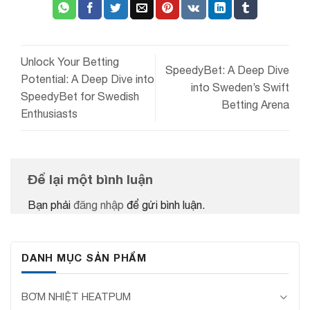
Unlock Your Betting
SpeedyBet: A Deep Dive
Potential: A Deep Dive into
into Sweden’s Swift
SpeedyBet for Swedish
Betting Arena
Enthusiasts
Để lại một bình luận
Bạn phải
đăng nhập
để gửi bình luận.
DANH MỤC SẢN PHẨM
BƠM NHIỆT HEATPUM