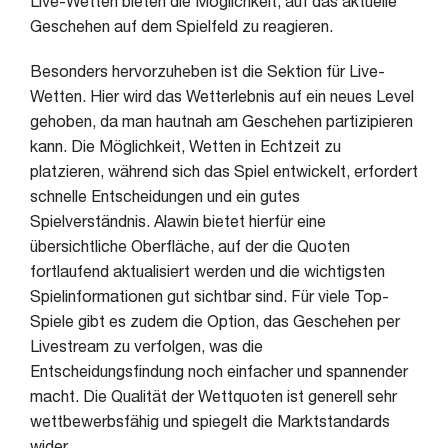
Live-Wetten bieten die Möglichkeit, auf das aktuelle
Geschehen auf dem Spielfeld zu reagieren.
Besonders hervorzuheben ist die Sektion für Live-
Wetten. Hier wird das Wetterlebnis auf ein neues Level
gehoben, da man hautnah am Geschehen partizipieren
kann. Die Möglichkeit, Wetten in Echtzeit zu
platzieren, während sich das Spiel entwickelt, erfordert
schnelle Entscheidungen und ein gutes
Spielverständnis. Alawin bietet hierfür eine
übersichtliche Oberfläche, auf der die Quoten
fortlaufend aktualisiert werden und die wichtigsten
Spielinformationen gut sichtbar sind. Für viele Top-
Spiele gibt es zudem die Option, das Geschehen per
Livestream zu verfolgen, was die
Entscheidungsfindung noch einfacher und spannender
macht. Die Qualität der Wettquoten ist generell sehr
wettbewerbsfähig und spiegelt die Marktstandards
wider.