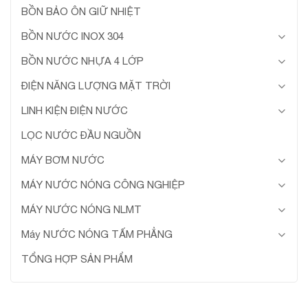
BỒN BẢO ÔN GIỮ NHIỆT
BỒN NƯỚC INOX 304
BỒN NƯỚC NHỰA 4 LỚP
ĐIỆN NĂNG LƯỢNG MẶT TRỜI
LINH KIỆN ĐIỆN NƯỚC
LỌC NƯỚC ĐẦU NGUỒN
MÁY BƠM NƯỚC
MÁY NƯỚC NÓNG CÔNG NGHIỆP
MÁY NƯỚC NÓNG NLMT
Máy NƯỚC NÓNG TẤM PHẲNG
TỔNG HỢP SẢN PHẨM