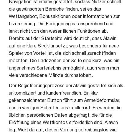
Navigation ist intuitiv gestaltet, sodass Nutzer schnell
die gewünschten Bereiche finden, sei es das
Wettangebot, Bonusaktionen oder Informationen zur
Lizenzierung. Die Farbgebung ist ansprechend und
lenkt nicht von den wesentlichen Funktionen ab.
Bereits auf der Startseite wird deutlich, dass Alawin
auf eine klare Struktur setzt, was besonders für neue
Spieler von Vorteil ist, die sich schnell zurechtfinden
möchten. Die Ladezeiten der Seite sind kurz, was ein
angenehmes Surferlebnis ermöglicht, auch wenn man
viele verschiedene Märkte durchstöbert.
Der Registrierungsprozess bei Alawin gestaltet sich als
unkompliziert und kundenfreundlich. Ein klar
gekennzeichneter Button führt zum Anmeldeformular,
das in wenigen Schritten auszufüllen ist. Es werden die
üblichen persönlichen Daten abgefragt, die für die
Eröffnung eines Wettkontos erforderlich sind. Alawin
legt Wert darauf, diesen Vorgang so reibungslos wie