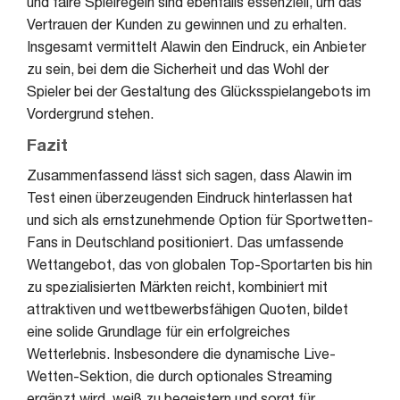
und faire Spielregeln sind ebenfalls essenziell, um das
Vertrauen der Kunden zu gewinnen und zu erhalten.
Insgesamt vermittelt Alawin den Eindruck, ein Anbieter
zu sein, bei dem die Sicherheit und das Wohl der
Spieler bei der Gestaltung des Glücksspielangebots im
Vordergrund stehen.
Fazit
Zusammenfassend lässt sich sagen, dass Alawin im
Test einen überzeugenden Eindruck hinterlassen hat
und sich als ernstzunehmende Option für Sportwetten-
Fans in Deutschland positioniert. Das umfassende
Wettangebot, das von globalen Top-Sportarten bis hin
zu spezialisierten Märkten reicht, kombiniert mit
attraktiven und wettbewerbsfähigen Quoten, bildet
eine solide Grundlage für ein erfolgreiches
Wetterlebnis. Insbesondere die dynamische Live-
Wetten-Sektion, die durch optionales Streaming
ergänzt wird, weiß zu begeistern und sorgt für