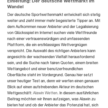
Einleitung: Der deutsche Wettmarkt im
Wandel
Der deutsche Sportwettenmarkt entwickelt sich stetig
weiter und zieht immer mehr begeisterte Tipper an. Mit
dem Aufkommen neuer Anbieter und der Legalisierung
von Glücksspiel im Internet suchen viele Wettfreunde
nach einer vertrauenswürdigen und umfassenden
Plattform, die ein erstklassiges Wettvergnügen
verspricht. Die Auswahl des richtigen Anbieters kann
angesichts der wachsenden Vielfalt herausfordernd
sein, und die Suche nach fairen Quoten, einem breiten
Wettangebot und einer benutzerfreundlichen
Oberfläche steht im Vordergrund. Genau hier setzt
unser heutiger Test an, denn wir werfen einen genauen
Blick auf einen aufstrebenden Akteur im deutschen
Wettgeschäft:
Alawin Wetten
. In diesem ausführlichen
Beitrag möchten wir Ihnen aufzeigen, was Alawin zu
bieten hat und ob der Anbieter das Potenzial hat, sich