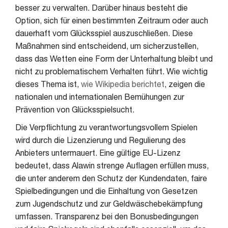
besser zu verwalten. Darüber hinaus besteht die
Option, sich für einen bestimmten Zeitraum oder auch
dauerhaft vom Glücksspiel auszuschließen. Diese
Maßnahmen sind entscheidend, um sicherzustellen,
dass das Wetten eine Form der Unterhaltung bleibt und
nicht zu problematischem Verhalten führt. Wie wichtig
dieses Thema ist,
wie Wikipedia berichtet
, zeigen die
nationalen und internationalen Bemühungen zur
Prävention von Glücksspielsucht.
Die Verpflichtung zu verantwortungsvollem Spielen
wird durch die Lizenzierung und Regulierung des
Anbieters untermauert. Eine gültige EU-Lizenz
bedeutet, dass Alawin strenge Auflagen erfüllen muss,
die unter anderem den Schutz der Kundendaten, faire
Spielbedingungen und die Einhaltung von Gesetzen
zum Jugendschutz und zur Geldwäschebekämpfung
umfassen. Transparenz bei den Bonusbedingungen