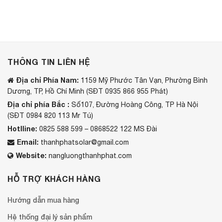
THÔNG TIN LIÊN HỆ
Địa chỉ Phía Nam:
1159 Mỹ Phước Tân Vạn, Phường Bình
Dương, TP, Hồ Chí Minh (SĐT 0935 866 955 Phát)
Địa chỉ phía Bắc :
Số107, Đường Hoàng Công, TP Hà Nội
(SĐT 0984 820 113 Mr Tú)
Hotlline:
0825 588 599 – 0868522 122 MS Đài
Email:
thanhphatsolar@gmail.com
Website:
nangluongthanhphat.com
HỖ TRỢ KHÁCH HÀNG
Hướng dẫn mua hàng
Hệ thống đại lý sản phẩm