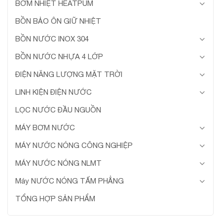
BƠM NHIỆT HEATPUM
BỒN BẢO ÔN GIỮ NHIỆT
BỒN NƯỚC INOX 304
BỒN NƯỚC NHỰA 4 LỚP
ĐIỆN NĂNG LƯỢNG MẶT TRỜI
LINH KIỆN ĐIỆN NƯỚC
LỌC NƯỚC ĐẦU NGUỒN
MÁY BƠM NƯỚC
MÁY NƯỚC NÓNG CÔNG NGHIỆP
MÁY NƯỚC NÓNG NLMT
Máy NƯỚC NÓNG TẤM PHẲNG
TỔNG HỢP SẢN PHẨM